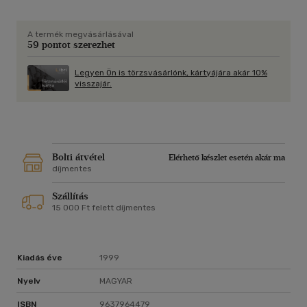
A termék megvásárlásával
59 pontot szerezhet
Legyen Ön is törzsvásárlónk, kártyájára akár 10%
visszajár.
Bolti átvétel
Elérhető készlet esetén akár ma
díjmentes
Szállítás
15 000 Ft felett díjmentes
Kiadás éve
1999
Nyelv
MAGYAR
ISBN
9637964479