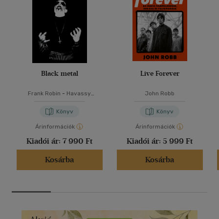
Black metal
Live Forever
Frank Robin
-
Havassy
John Robb
Gergely
-
Welczenbach Balázs
Könyv
Könyv
Árinformációk
Árinformációk
Kiadói ár:
7 990 Ft
Kiadói ár:
5 999 Ft
Kosárba
Kosárba