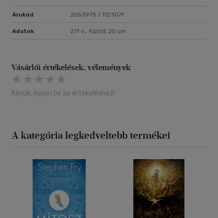
Árukód
2053975 / 1123071
Adatok
271 o., fűzött, 20 cm
Vásárlói értékelések, vélemények
Kérjük, lépjen be az értékeléshez!
A kategória legkedveltebb termékei