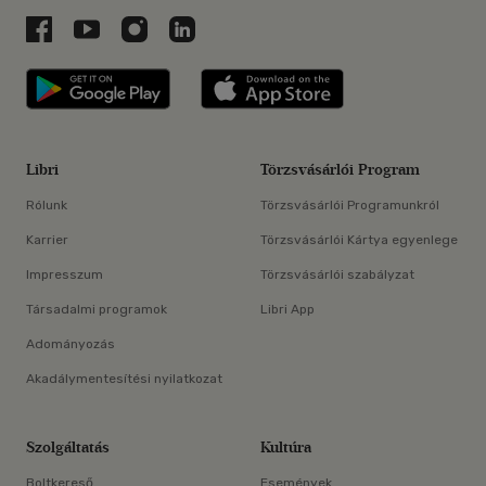
Libri a Facebookon
Libri a Youtube-on
Libri az Instagramon
Libri a LinkedInen
Libri applikáció Szerezd meg: Google P
Libri applikáció 
Libri
Törzsvásárlói Program
Rólunk
Törzsvásárlói Programunkról
Karrier
Törzsvásárlói Kártya egyenlege
Impresszum
Törzsvásárlói szabályzat
Társadalmi programok
Libri App
Adományozás
Akadálymentesítési nyilatkozat
Szolgáltatás
Kultúra
Boltkereső
Események