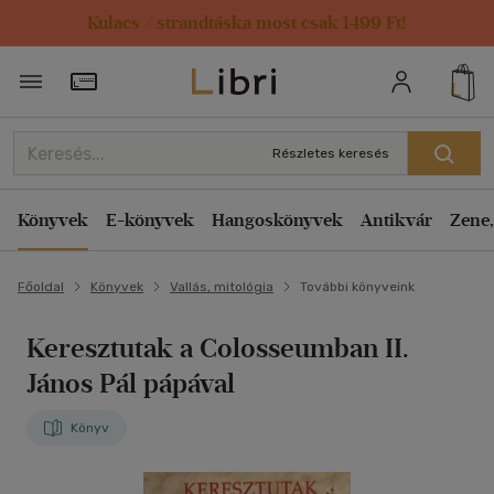
Kulacs / strandtáska most csak 1499 Ft!
Törzsvásárlói Kártya adatai
Részletes keresés
Könyvek
E-könyvek
Hangoskönyvek
Antikvár
Zene,
Főoldal
Könyvek
Vallás, mitológia
További könyveink
Keresztutak a Colosseumban II.
János Pál pápával
Könyv