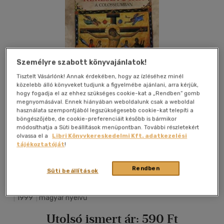
Személyre szabott könyvajánlatok!
Tisztelt Vásárlónk! Annak érdekében, hogy az ízléséhez minél
közelebb álló könyveket tudjunk a figyelmébe ajánlani, arra kérjük,
hogy fogadja el az ehhez szükséges cookie-kat a „Rendben” gomb
megnyomásával. Ennek hiányában weboldalunk csak a weboldal
használata szempontjából legszükségesebb cookie-kat telepíti a
böngészőjébe, de cookie-preferenciáit később is bármikor
módosíthatja a Süti beállítások menüpontban. További részletekért
olvassa el a
Libri Könyvkereskedelmi Kft. adatkezelési
tájékoztatóját
!
Kívánságlistához adom
Megosztom
Rendben
Süti beállítások
|
1999
|
magyar nyelvű
Utolsó ismert ár:
590 Ft