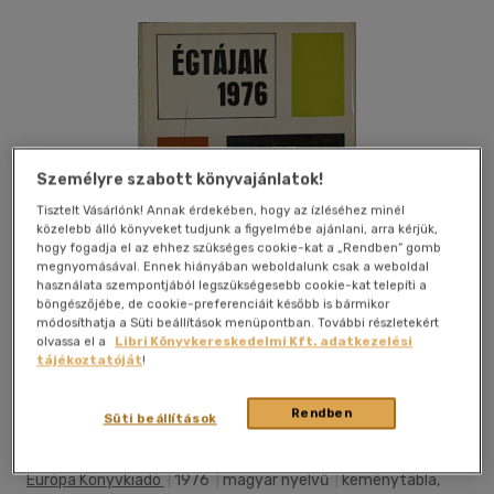
Személyre szabott könyvajánlatok!
Tisztelt Vásárlónk! Annak érdekében, hogy az ízléséhez minél
közelebb álló könyveket tudjunk a figyelmébe ajánlani, arra kérjük,
hogy fogadja el az ehhez szükséges cookie-kat a „Rendben” gomb
megnyomásával. Ennek hiányában weboldalunk csak a weboldal
használata szempontjából legszükségesebb cookie-kat telepíti a
böngészőjébe, de cookie-preferenciáit később is bármikor
módosíthatja a Süti beállítások menüpontban. További részletekért
olvassa el a
Libri Könyvkereskedelmi Kft. adatkezelési
tájékoztatóját
!
Kívánságlistához adom
Megosztom
Rendben
Süti beállítások
Európa Könyvkiadó
|
1976
|
magyar nyelvű
|
keménytábla,