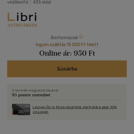
védőborító
|
435 oldal
Árinformációk
Ingyen szállítás 15 000 Ft felett
Online ár:
950 Ft
Kosárba
A termék megvásárlásával
95 pontot szerezhet
Legyen Ön is törzsvásárlónk, kártyájára akár 10%
visszajár.