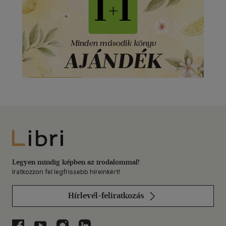
Libri
Legyen mindig képben az irodalommal!
Iratkozzon fel legfrissebb híreinkért!
Hírlevél-feliratkozás
Libri a Facebookon
Libri a Youtube-on
Libri az Instagramon
Libri a LinkedInen