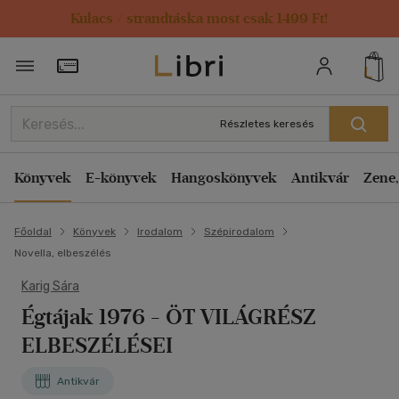
Kulacs / strandtáska most csak 1499 Ft!
Törzsvásárlói Kártya adatai
Részletes keresés
Könyvek
E-könyvek
Hangoskönyvek
Antikvár
Zene,
Főoldal
Könyvek
Irodalom
Szépirodalom
Novella, elbeszélés
Karig Sára
Égtájak 1976
- ÖT VILÁGRÉSZ
ELBESZÉLÉSEI
Antikvár