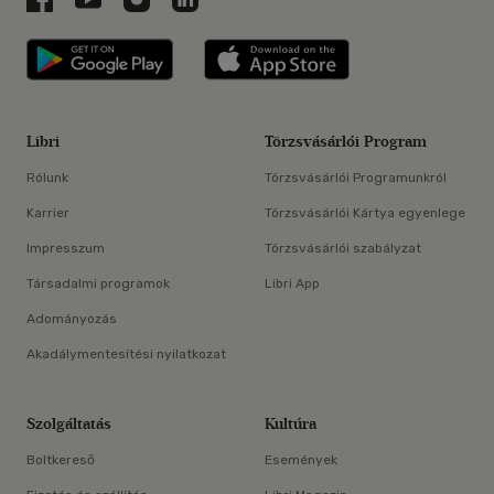
Libri applikáció Szerezd meg: Google P
Libri applikáció 
Libri
Törzsvásárlói Program
Rólunk
Törzsvásárlói Programunkról
Karrier
Törzsvásárlói Kártya egyenlege
Impresszum
Törzsvásárlói szabályzat
Társadalmi programok
Libri App
Adományozás
Akadálymentesítési nyilatkozat
Szolgáltatás
Kultúra
Boltkereső
Események