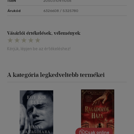
ISBN
2050310411056
Árukód
6326608 / 5325780
Vásárlói értékelések, vélemények
Kérjük, lépjen be az értékeléshez!
A kategória legkedveltebb termékei
Csak online