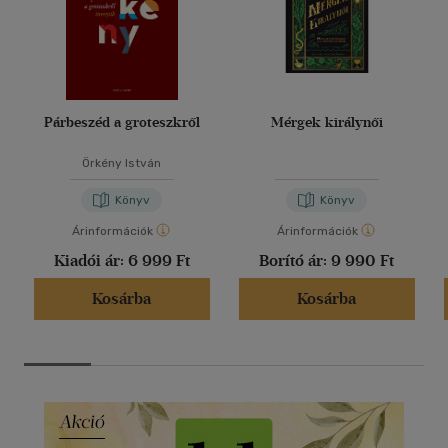
Párbeszéd a groteszkről
Mérgek királynői
Örkény István
Könyv
Könyv
Árinformációk
Árinformációk
Kiadói ár:
6 999 Ft
Borító ár:
9 990 Ft
Kosárba
Kosárba