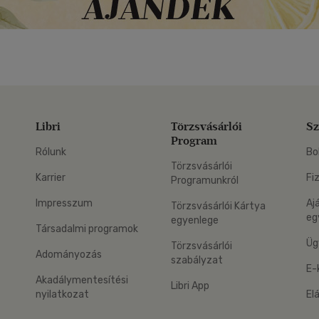
Libri
Törzsvásárlói
Sz
Program
Rólunk
Bo
Törzsvásárlói
Karrier
Fi
Programunkról
Impresszum
Aj
Törzsvásárlói Kártya
eg
egyenlege
Társadalmi programok
Üg
Törzsvásárlói
Adományozás
szabályzat
E-
Akadálymentesítési
Libri App
nyilatkozat
El