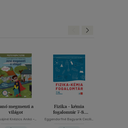
Hátra
Előre
Janó megmenti a
Fizika - kémia
Matekkal
világot
fogalomtár 7-8.
Matematikai fe
osztályosoknak
9 évese
sájiné Knézics Anikó
-
Eggendorfné Bagyarik Cecília
Agnese Del Zozz
Kertész Edina
-
Kántor Gyuláné
-
Pelle Anna
Garzett