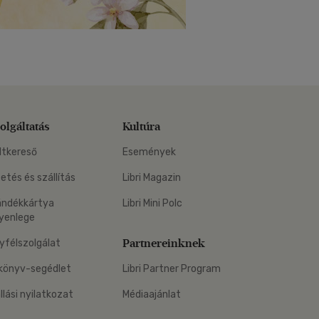
olgáltatás
Kultúra
ltkereső
Események
zetés és szállítás
Libri Magazin
ándékkártya
Libri Mini Polc
yenlege
Partnereinknek
yfélszolgálat
könyv-segédlet
Libri Partner Program
állási nyilatkozat
Médiaajánlat