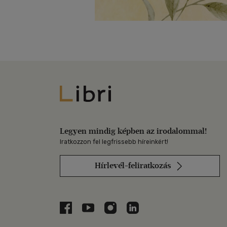
Libri
Legyen mindig képben az irodalommal!
Iratkozzon fel legfrissebb híreinkért!
Hírlevél-feliratkozás
Libri a Facebookon
Libri a Youtube-on
Libri az Instagramon
Libri a LinkedInen