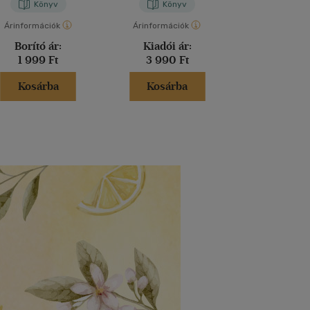
Könyv
Könyv
Kön
Árinformációk
Árinformációk
Árinformáci
Borító ár:
Kiadói ár:
Kiadói 
1 999 Ft
3 990 Ft
5 590 
Kosárba
Kosárba
Kosár