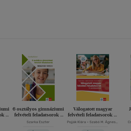
ziumi
6 osztályos gimnáziumi
Válogatott magyar
ok -
felvételi feladatsorok -
felvételi feladatsorok 3.
Magyar nyelv
- 8. osztályosoknak
Szarka Eszter
Pojják Klára
-
Szabó M. Ágnes
-
C
Turai Julianna