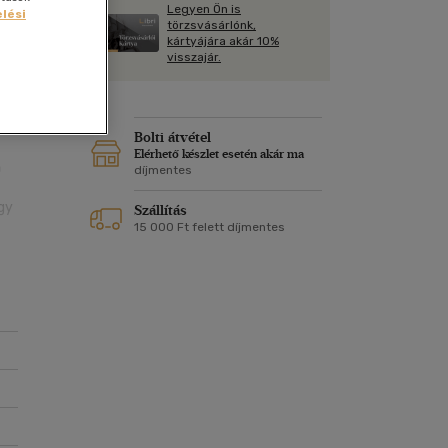
Kártya
Legyen Ön is
lési
Vallás, mitológia
m
törzsvásárlónk,
Képeslap
kártyájára akár 10%
,
és Természet
visszajár.
yv
Naptár
k
Papír, írószer
ok
Bolti átvétel
Elérhető készlet esetén akár ma
a
díjmentes
gy
Szállítás
15 000 Ft felett díjmentes
s
s
).