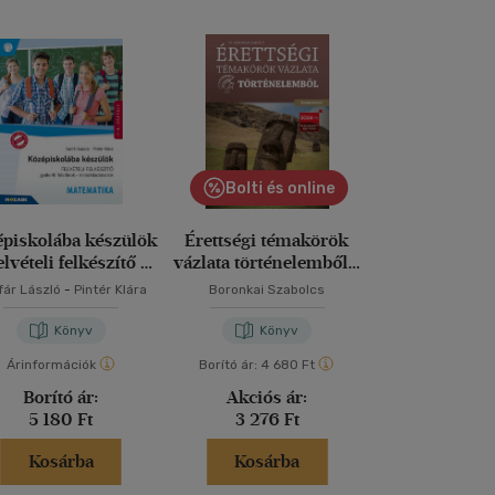
Bolti és online
piskolába készülök
Érettségi témakörök
Középiskolába
elvételi felkészítő -
vázlata történelemből -
- felvételi fel
Matematika
középszinten
Magyar nye
fár László
-
Pintér Klára
Boronkai Szabolcs
Kertész Józsefné
irodal
Czink And
Könyv
Könyv
Kön
Árinformációk
Borító ár:
4 680 Ft
Árinformáci
Borító ár:
Akciós ár:
Borító 
5 180 Ft
3 276 Ft
4 980 
Kosárba
Kosárba
Kosár