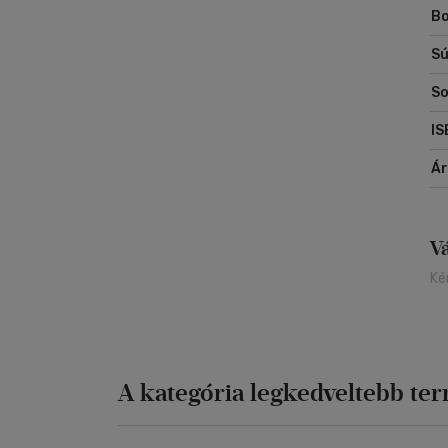
Bo
Sú
So
IS
Á
V
Ké
A kategória legkedveltebb te