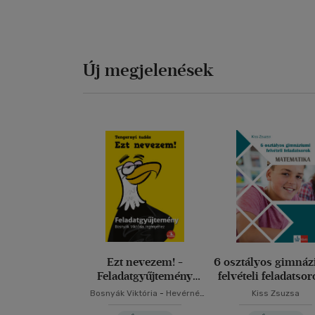
Új megjelenések
Ezt nevezem! -
6 osztályos gimná
Feladatgyűjtemény
felvételi feladatsor
Bosnyák Viktória
Matematika
Bosnyák Viktória
-
Hevérné
Kiss Zsuzsa
regényéhez
Kanyó Andrea