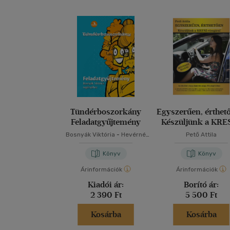
Tündérboszorkány
Egyszerűen, érthet
Feladatgyűjtemény
Készüljünk a KRE
vizsgára!
Bosnyák Viktória
-
Hevérné
Pető Attila
Kanyó Andrea
Könyv
Könyv
Árinformációk
Árinformációk
Kiadói ár:
Borító ár:
2 390 Ft
5 500 Ft
Kosárba
Kosárba