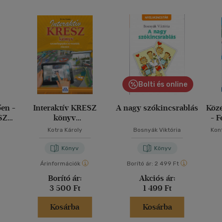
Bolti és online
ően -
Interaktív KRESZ
A nagy szókincsrablás
Közé
SZ-
könyv
- F
személygépkocsi-
Kotra Károly
Bosnyák Viktória
Kon
vezetők részére
Könyv
Könyv
Árinformációk
Borító ár:
2 499 Ft
Borító ár:
Akciós ár:
3 500 Ft
1 499 Ft
Kosárba
Kosárba