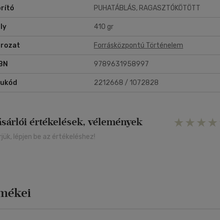
rító
PUHATÁBLÁS, RAGASZTÓKÖTÖTT
ly
410 gr
rozat
Forrásközpontú Történelem
BN
9789631958997
rukód
2212668 / 1072828
ásárlói értékelések, vélemények
rjük, lépjen be az értékeléshez!
rmékei