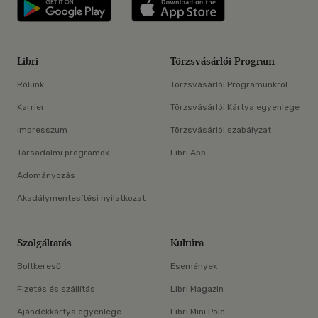
Libri applikáció Szerezd meg: Google P
Libri applikáció 
Libri
Törzsvásárlói Program
Rólunk
Törzsvásárlói Programunkról
Karrier
Törzsvásárlói Kártya egyenlege
Impresszum
Törzsvásárlói szabályzat
Társadalmi programok
Libri App
Adományozás
Akadálymentesítési nyilatkozat
Szolgáltatás
Kultúra
Boltkereső
Események
Fizetés és szállítás
Libri Magazin
Ajándékkártya egyenlege
Libri Mini Polc