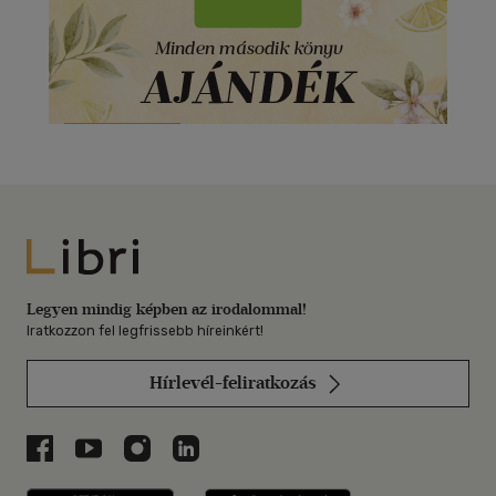
Libri
Legyen mindig képben az irodalommal!
Iratkozzon fel legfrissebb híreinkért!
Hírlevél-feliratkozás
Libri a Facebookon
Libri a Youtube-on
Libri az Instagramon
Libri a LinkedInen