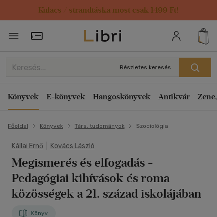
Kulacs / strandtáska most csak 1499 Ft!
Törzsvásárlói Kártya adatai
Részletes keresés
Könyvek
E-könyvek
Hangoskönyvek
Antikvár
Zene,
Főoldal
Könyvek
Társ. tudományok
Szociológia
Kállai Ernő
|
Kovács László
Megismerés és elfogadás
-
Pedagógiai kihívások és roma
közösségek a 21. század iskolájában
Könyv