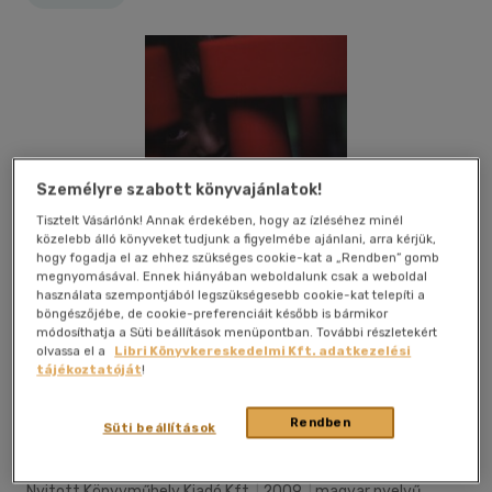
Személyre szabott könyvajánlatok!
Tisztelt Vásárlónk! Annak érdekében, hogy az ízléséhez minél
közelebb álló könyveket tudjunk a figyelmébe ajánlani, arra kérjük,
hogy fogadja el az ehhez szükséges cookie-kat a „Rendben” gomb
megnyomásával. Ennek hiányában weboldalunk csak a weboldal
használata szempontjából legszükségesebb cookie-kat telepíti a
böngészőjébe, de cookie-preferenciáit később is bármikor
módosíthatja a Süti beállítások menüpontban. További részletekért
olvassa el a
Libri Könyvkereskedelmi Kft. adatkezelési
tájékoztatóját
!
Kívánságlistához adom
Megosztom
Rendben
Süti beállítások
Nyitott Könyvműhely Kiadó Kft
|
2009
|
magyar nyelvű