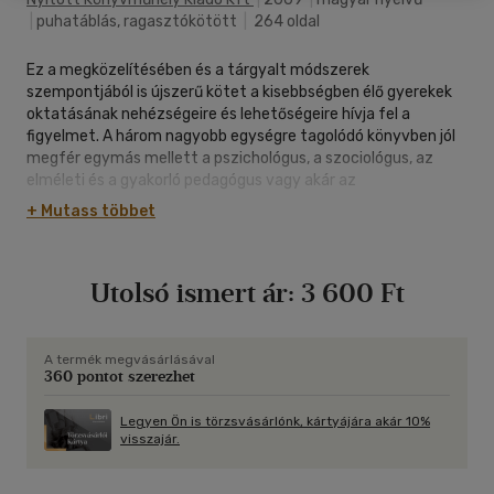
|
puhatáblás, ragasztókötött
|
264 oldal
Ez a megközelítésében és a tárgyalt módszerek
szempontjából is újszerű kötet a kisebbségben élő gyerekek
oktatásának nehézségeire és lehetőségeire hívja fel a
figyelmet. A három nagyobb egységre tagolódó könyvben jól
megfér egymás mellett a pszichológus, a szociológus, az
elméleti és a gyakorló pedagógus vagy akár az
irodalomtörténész írása is. Az első részben olyan általános
+ Mutass többet
pedagógia problémákat járnak körbe a szerzők, mint például
az értékek, az erkölcsi nevelés vagy a multikulturális nevelés
kihívásai napjainkban. A második rész a hátrányos helyzet, a
Utolsó ismert ár:
3 600 Ft
kirekesztés, az óvoda és a család kapcsolatát és az ebből
leszűrhető pedagógiai következtetéseket fejtegeti. A
harmadik egység kifejezetten romológiával, a cigány
emberekkel kapcsolatos társadalmi- és pedagógiai
A termék megvásárlásával
360 pontot szerezhet
kérdésekkel foglalkozik.
Legyen Ön is törzsvásárlónk, kártyájára akár 10%
visszajár.