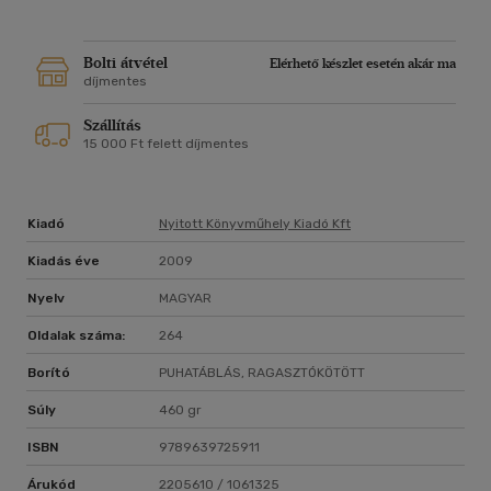
Bolti átvétel
Elérhető készlet esetén akár ma
díjmentes
Szállítás
15 000 Ft felett díjmentes
Kiadó
Nyitott Könyvműhely Kiadó Kft
Kiadás éve
2009
Nyelv
MAGYAR
Oldalak száma:
264
Borító
PUHATÁBLÁS, RAGASZTÓKÖTÖTT
Súly
460 gr
ISBN
9789639725911
Árukód
2205610 / 1061325