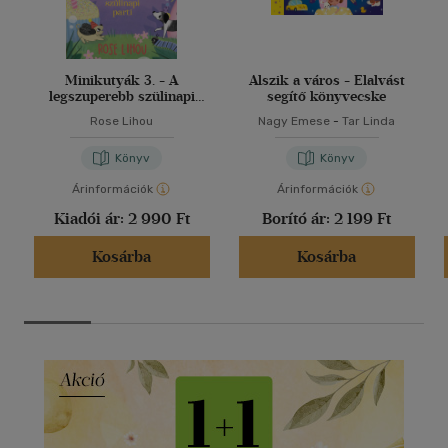
Minikutyák 3. - A
Alszik a város - Elalvást
legszuperebb szülinapi
segítő könyvecske
parti
Rose Lihou
Nagy Emese
-
Tar Linda
Könyv
Könyv
Árinformációk
Árinformációk
Kiadói ár:
2 990 Ft
Borító ár:
2 199 Ft
Kosárba
Kosárba