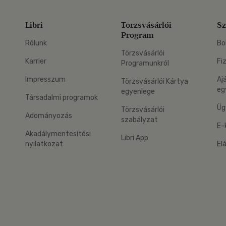
Libri
Törzsvásárlói
Sz
Program
Rólunk
Bo
Törzsvásárlói
Karrier
Fi
Programunkról
Impresszum
Aj
Törzsvásárlói Kártya
eg
egyenlege
Társadalmi programok
Üg
Törzsvásárlói
Adományozás
szabályzat
E-
Akadálymentesítési
Libri App
nyilatkozat
El
eg: Google Play
 applikáció Letölthető az App Store-ból