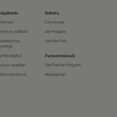
olgáltatás
Kultúra
ltkereső
Események
zetés és szállítás
Libri Magazin
ándékkártya
Libri Mini Polc
yenlege
Partnereinknek
yfélszolgálat
könyv-segédlet
Libri Partner Program
állási nyilatkozat
Médiaajánlat