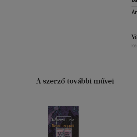
IS
Á
V
Ké
A szerző további művei