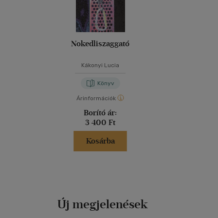
Nokedliszaggató
Kákonyi Lucia
Könyv
Árinformációk
Borító ár:
3 400 Ft
Kosárba
Új megjelenések