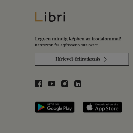
Libri
Legyen mindig képben az irodalommal!
Iratkozzon fel legfrissebb híreinkért!
Hírlevél-feliratkozás
Libri a Facebookon
Libri a Youtube-on
Libri az Instagramon
Libri a LinkedInen
Libri applikáció Szerezd m
Libri