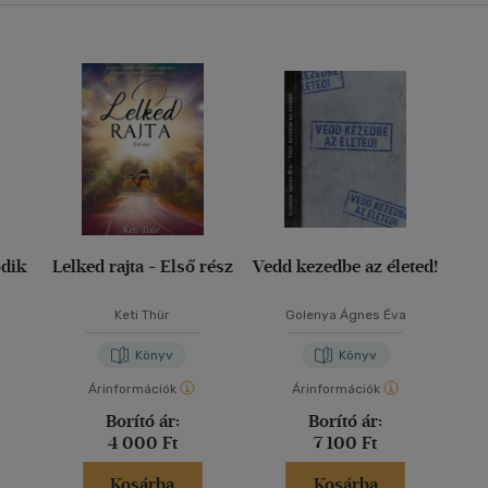
odik
Lelked rajta - Első rész
Vedd kezedbe az életed!
Keti Thür
Golenya Ágnes Éva
Könyv
Könyv
Árinformációk
Árinformációk
Borító ár:
Borító ár:
4 000 Ft
7 100 Ft
Kosárba
Kosárba