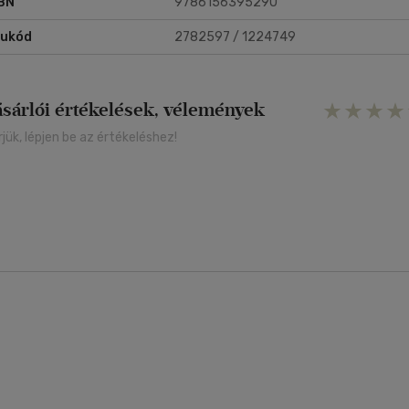
BN
9786156395290
rukód
2782597 / 1224749
ásárlói értékelések, vélemények
rjük, lépjen be az értékeléshez!