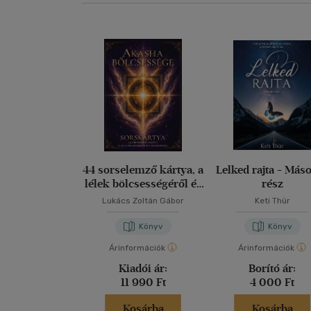
44 sorselemző kártya, a
Lelked rajta - Más
lélek bölcsességéről és
rész
a harmóniáról
Lukács Zoltán Gábor
Keti Thür
Könyv
Könyv
Árinformációk
Árinformációk
Kiadói ár:
Borító ár:
11 990 Ft
4 000 Ft
Kosárba
Kosárba