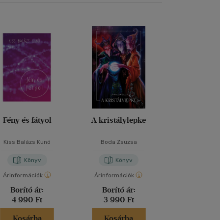
Fény és fátyol
A kristálylepke
Belső Ut
Szandrá
Kiss Balázs Kunó
Boda Zsuzsa
Keresztes Al
Könyv
Könyv
Kön
Árinformációk
Árinformációk
Árinformáci
Borító ár:
Borító ár:
Borító 
4 990 Ft
3 990 Ft
3 900 
Kosárba
Kosárba
Kosár