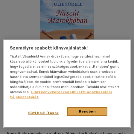
Személyre szabott könyvajánlatok!
Tisztelt Vásárlónk! Annak érdekében, hogy az ízléséhez minél
közelebb álló könyveket tudjunk a figyelmébe ajánlani, arra kérjük,
hogy fogadja el az ehhez szükséges cookie-kat a „Rendben” gomb
megnyomásával. Ennek hiányában weboldalunk csak a weboldal
használata szempontjából legszükségesebb cookie-kat telepíti a
böngészőjébe, de cookie-preferenciáit később is bármikor
módosíthatja a Süti beállítások menüpontban. További részletekért
olvassa el a
Libri Könyvkereskedelmi Kft. adatkezelési
tájékoztatóját
!
Beleolvasok
Kívánságlistához adom
Megosztom
Rendben
Süti beállítások
Kas Kiadó
|
2026
|
magyar nyelvű
Egy nő, aki menekül a múltja elől. Egy férfi, aki újra hinni tanul a