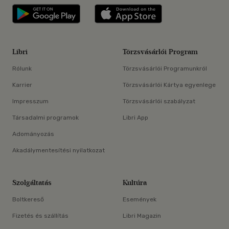
Libri applikáció Szerezd meg: Google P
Libri applikáció 
Libri
Törzsvásárlói Program
Rólunk
Törzsvásárlói Programunkról
Karrier
Törzsvásárlói Kártya egyenlege
Impresszum
Törzsvásárlói szabályzat
Társadalmi programok
Libri App
Adományozás
Akadálymentesítési nyilatkozat
Szolgáltatás
Kultúra
Boltkereső
Események
Fizetés és szállítás
Libri Magazin