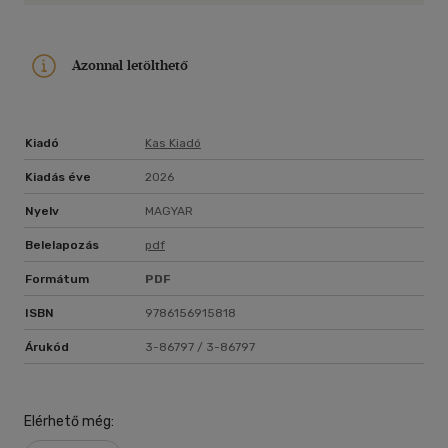
a lelket is felfedezi.
Azonnal letölthető
Kiadó
Kas Kiadó
Kiadás éve
2026
Nyelv
MAGYAR
Belelapozás
pdf
Formátum
PDF
ISBN
9786156915818
Árukód
3-86797 / 3-86797
Elérhető még: