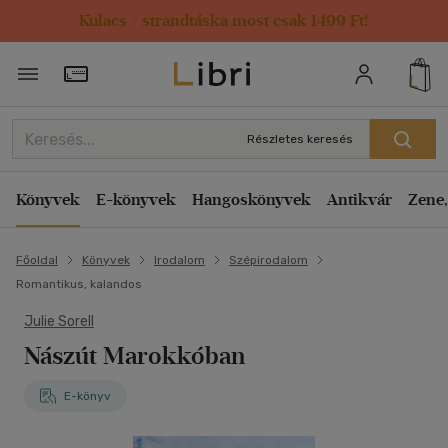
Kulacs / strandtáska most csak 1499 Ft!
Törzsvásárlói Kártya adatai
Részletes keresés
Könyvek
E-könyvek
Hangoskönyvek
Antikvár
Zene,
Főoldal
Könyvek
Irodalom
Szépirodalom
Romantikus, kalandos
Julie Sorell
Nászút Marokkóban
E-könyv