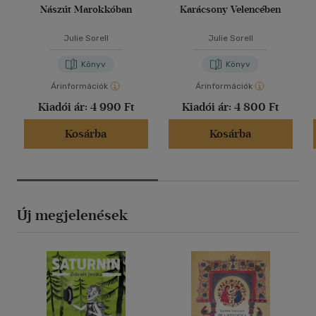
Nászút Marokkóban
Karácsony Velencében
Julie Sorell
Julie Sorell
Könyv
Könyv
Árinformációk
Árinformációk
Kiadói ár:
4 990 Ft
Kiadói ár:
4 800 Ft
Kosárba
Kosárba
Új megjelenések