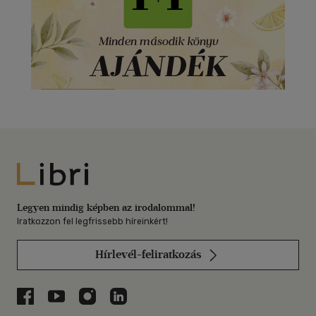
Libri
Legyen mindig képben az irodalommal!
Iratkozzon fel legfrissebb híreinkért!
Hírlevél-feliratkozás
Libri a Facebookon
Libri a Youtube-on
Libri az Instagramon
Libri a LinkedInen