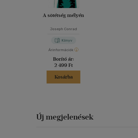
A sötétség mélyén
Joseph Conrad
Könyv
Árinformációk
Borító ár:
2 499 Ft
Kosárba
Új megjelenések