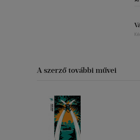
Á
V
Ké
A szerző további művei