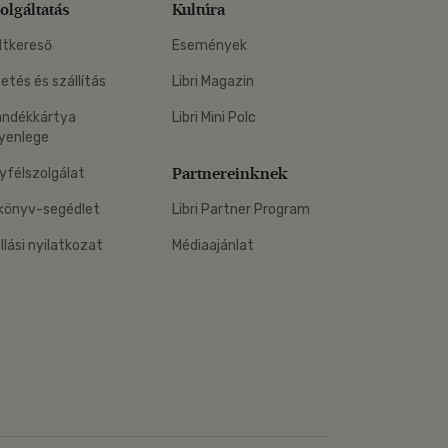
olgáltatás
Kultúra
ltkereső
Események
zetés és szállítás
Libri Magazin
ándékkártya
Libri Mini Polc
yenlege
Partnereinknek
yfélszolgálat
könyv-segédlet
Libri Partner Program
állási nyilatkozat
Médiaajánlat