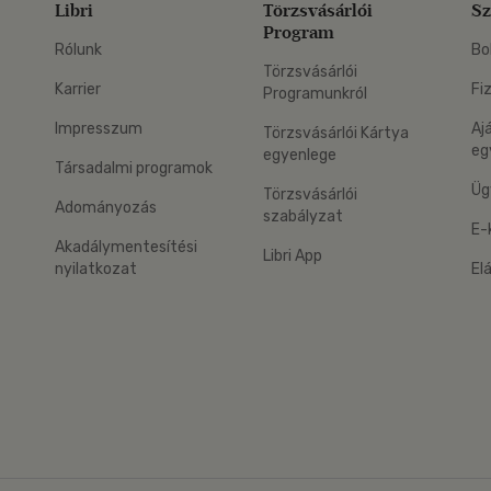
Libri
Törzsvásárlói
Sz
Program
Rólunk
Bo
Törzsvásárlói
Karrier
Fi
Programunkról
Impresszum
Aj
Törzsvásárlói Kártya
eg
egyenlege
Társadalmi programok
Üg
Törzsvásárlói
Adományozás
szabályzat
E-
Akadálymentesítési
Libri App
nyilatkozat
El
eg: Google Play
 applikáció Letölthető az App Store-ból