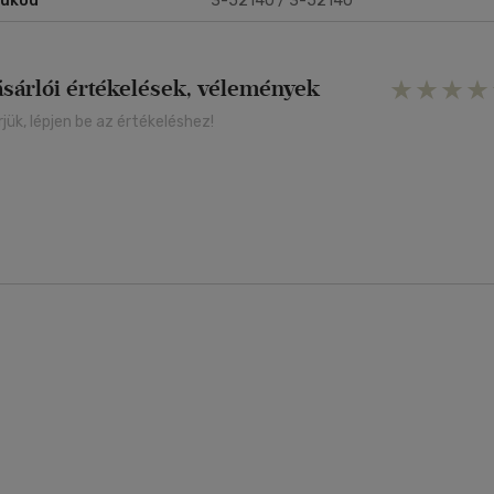
rukód
3-52140 / 3-52140
ásárlói értékelések, vélemények
rjük, lépjen be az értékeléshez!