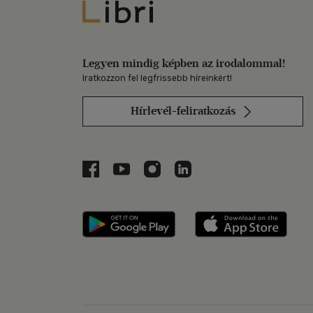
Libri
Legyen mindig képben az irodalommal!
Iratkozzon fel legfrissebb híreinkért!
Hírlevél-feliratkozás
Libri a Facebookon
Libri a Youtube-on
Libri az Instagramon
Libri a LinkedInen
Libri applikáció Szerezd m
Libri