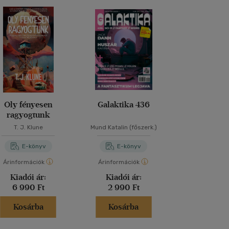
Oly fényesen
Galaktika 436
Az utolsó sz
ragyogtunk
T. J. Klune
Mund Katalin (főszerk.)
Philip K. 
E-könyv
E-könyv
E-kö
Árinformációk
Árinformációk
Árinformáci
Kiadói ár:
Kiadói ár:
Kiadói 
6 990 Ft
2 990 Ft
3 280 
Kosárba
Kosárba
Kosár