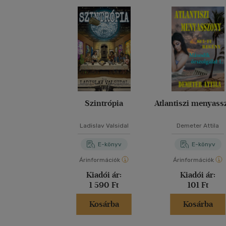
Szintrópia
Atlantiszi menyass
Ladislav Valsidal
Demeter Attila
E-könyv
E-könyv
Árinformációk
Árinformációk
Kiadói ár:
Kiadói ár:
1 590 Ft
101 Ft
Kosárba
Kosárba