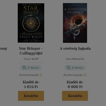
zony
Star Bringer -
A sötétség hajnala
Csillaggyújtó
Tracy Wolff
Uicz Nikoletta
E-könyv
E-könyv
Árinformációk
Árinformációk
Kiadói ár:
Kiadói ár:
5 624 Ft
6 990 Ft
Kosárba
Kosárba