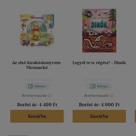
Az első kirakóskönyvem:
Legyél te is régész! - Dinók
Micimackó
Könyv
Könyv
Árinformációk
Árinformációk
Borító ár:
4 499 Ft
Borító ár:
4 990 Ft
Kosárba
Kosárba