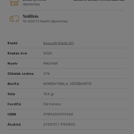
díjmentes
Szállítás
15 000 Ft felett díjmentes
Kiadó
Kossuth Kiadó Zrt
Kiadás éve
2020
Nyelv
MAGYAR
Oldalak száma:
576
Borító
KEMÉNYTÁBLA, VÉDŐBORÍTÓ
Súly
724 gr
Fordító
Pál Ferenc
ISBN
9789630999960
Árukód
2735117 / 1190892