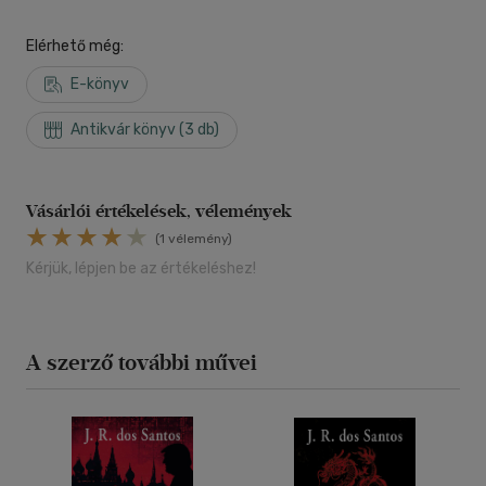
Elérhető még:
E-könyv
Antikvár könyv (3 db)
Vásárlói értékelések, vélemények
(1 vélemény)
Kérjük, lépjen be az értékeléshez!
A szerző további művei