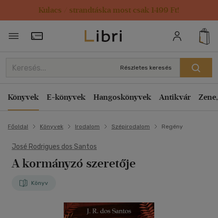
Kulacs / strandtáska most csak 1499 Ft!
Törzsvásárlói Kártya adatai
Részletes keresés
Könyvek
E-könyvek
Hangoskönyvek
Antikvár
Zene,
Főoldal
Könyvek
Irodalom
Szépirodalom
Regény
José Rodrigues dos Santos
A kormányzó szeretője
Könyv