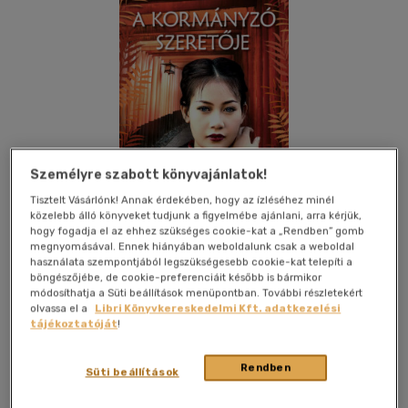
Személyre szabott könyvajánlatok!
Tisztelt Vásárlónk! Annak érdekében, hogy az ízléséhez minél
közelebb álló könyveket tudjunk a figyelmébe ajánlani, arra kérjük,
hogy fogadja el az ehhez szükséges cookie-kat a „Rendben” gomb
megnyomásával. Ennek hiányában weboldalunk csak a weboldal
használata szempontjából legszükségesebb cookie-kat telepíti a
böngészőjébe, de cookie-preferenciáit később is bármikor
Kívánságlistához adom
Megosztom
módosíthatja a Süti beállítások menüpontban. További részletekért
olvassa el a
Libri Könyvkereskedelmi Kft. adatkezelési
(1 vélemény)
tájékoztatóját
!
Kossuth Kiadó Zrt
|
2020
|
magyar nyelvű
|
keménytábla,
Rendben
védőborító
|
576 oldal
Süti beállítások