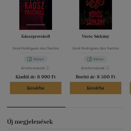
Káoszprotokoll
Vörös Sárkány
José Rodrigues dos Santos
José Rodrigues dos Santos
Könyv
Könyv
Árinformációk
Árinformációk
Kiadói ár:
8 990 Ft
Borító ár:
8 500 Ft
Kosárba
Kosárba
Új megjelenések