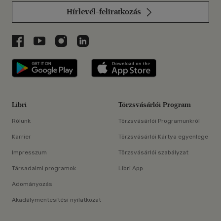
Hírlevél-feliratkozás
Libri a Facebookon
Libri a Youtube-on
Libri az Instagramon
Libri a LinkedInen
Libri applikáció Szerezd meg: Google P
Libri applikáció 
Libri
Törzsvásárlói Program
Rólunk
Törzsvásárlói Programunkról
Karrier
Törzsvásárlói Kártya egyenlege
Impresszum
Törzsvásárlói szabályzat
Társadalmi programok
Libri App
Adományozás
Akadálymentesítési nyilatkozat