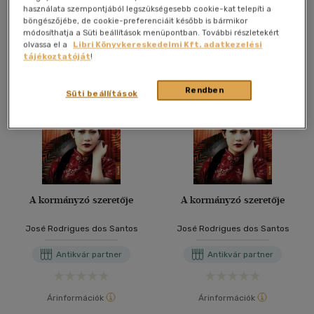
használata szempontjából legszükségesebb cookie-kat telepíti a
További formátumok
böngészőjébe, de cookie-preferenciáit később is bármikor
módosíthatja a Süti beállítások menüpontban. További részletekért
olvassa el a
Libri Könyvkereskedelmi Kft. adatkezelési
tájékoztatóját
!
Rendben
Süti beállítások
A kormányzó szeretője
A kormányzó szeretője
José Rodrigues dos Santos
José Rodrigues dos Santos
Antikvár partner
Antikvár partner
Árinformációk
Árinformációk