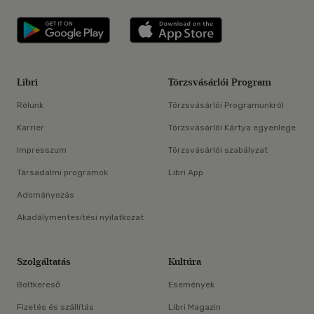
Libri applikáció Szerezd meg: Google P
Libri applikáció 
Libri
Törzsvásárlói Program
Rólunk
Törzsvásárlói Programunkról
Karrier
Törzsvásárlói Kártya egyenlege
Impresszum
Törzsvásárlói szabályzat
Társadalmi programok
Libri App
Adományozás
Akadálymentesítési nyilatkozat
Szolgáltatás
Kultúra
Boltkereső
Események
Fizetés és szállítás
Libri Magazin