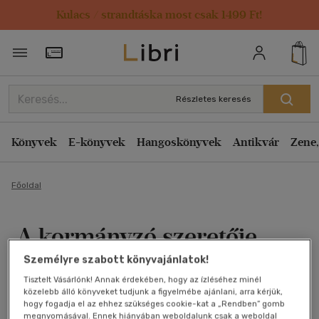
Kulacs / strandtáska most csak 1499 Ft!
Törzsvásárlói Kártya adatai
Részletes keresés
Könyvek
E-könyvek
Hangoskönyvek
Antikvár
Zene,
Főoldal
A kormányzó szeretője
Személyre szabott könyvajánlatok!
José Rodrigues dos Santos
Tisztelt Vásárlónk! Annak érdekében, hogy az ízléséhez minél
közelebb álló könyveket tudjunk a figyelmébe ajánlani, arra kérjük,
Antikvár könyv (3db)
hogy fogadja el az ehhez szükséges cookie-kat a „Rendben” gomb
megnyomásával. Ennek hiányában weboldalunk csak a weboldal