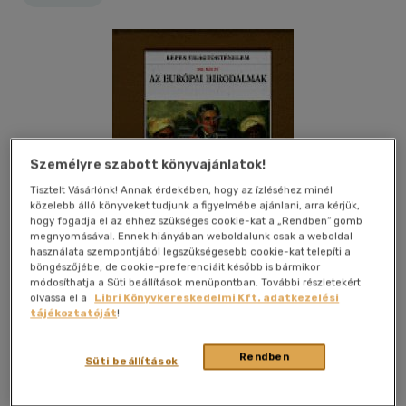
Személyre szabott könyvajánlatok!
Tisztelt Vásárlónk! Annak érdekében, hogy az ízléséhez minél
közelebb álló könyveket tudjunk a figyelmébe ajánlani, arra kérjük,
hogy fogadja el az ehhez szükséges cookie-kat a „Rendben” gomb
megnyomásával. Ennek hiányában weboldalunk csak a weboldal
használata szempontjából legszükségesebb cookie-kat telepíti a
böngészőjébe, de cookie-preferenciáit később is bármikor
módosíthatja a Süti beállítások menüpontban. További részletekért
olvassa el a
Libri Könyvkereskedelmi Kft. adatkezelési
tájékoztatóját
!
Kívánságlistához adom
Megosztom
Rendben
Süti beállítások
Nem Magyar Könyvklub Rt.
|
2000
|
magyar nyelvű
|
kötve
|