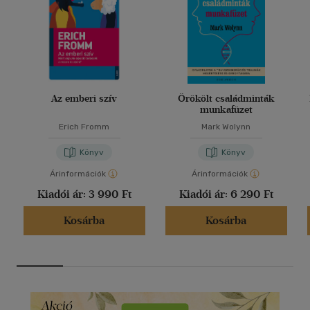
Az emberi szív
Örökölt családminták
munkafüzet
Erich Fromm
Mark Wolynn
Könyv
Könyv
Árinformációk
Árinformációk
Kiadói ár:
3 990 Ft
Kiadói ár:
6 290 Ft
Kosárba
Kosárba