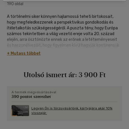
190 oldal
A történelmi siker könnyen hajlamossá teheti birtokosait,
hogy megfeledkezzenek a perspektivikus gondolkodás és
ítéletalkotás szükségességéről. A puszta tény, hogy Európa
számos tekintetben a világ vezető ereje volta 20. század
elején, arra ösztönözte ennek az erőnek a letéteményeseit
és haszonélvezőit, hogy figyelmen kívül hagyják kontinensük
hegemóniájának átmeneti jellegét, és megfeledkezzenek
+ Mutass többet
arról, milyen rövid időre tudta Európa biztosítani magának ezt
a hatalmi pozíciót. Azt sem sokan látták előre, hogy az
európai eszmék, intézmények és termelési technológiák
Utolsó ismert ár:
3 900 Ft
elterjedése előbb-utóbb elkerülhetetlenül a kontinens
hegemóniájának meggyengüléséhez vezet, jóllehet ez a
folyamat sokáig csak politikai vonatkozásban volt
érzékelhető. A könyv rengeteg képpel, táblázatokkal és
A termék megvásárlásával
390 pontot szerezhet
térképekkel illusztrálva mutataja be az európai
világhegemónia kialakulását és rövid ideig tartó jelenlétét a
történelemben.
Legyen Ön is törzsvásárlónk, kártyájára akár 10%
visszajár.