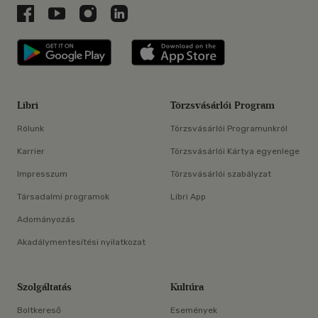
Libri a Facebookon
Libri a Youtube-on
Libri az Instagramon
Libri a LinkedInen
Libri applikáció Szerezd meg: Google P
Libri applikáció 
Libri
Törzsvásárlói Program
Rólunk
Törzsvásárlói Programunkról
Karrier
Törzsvásárlói Kártya egyenlege
Impresszum
Törzsvásárlói szabályzat
Társadalmi programok
Libri App
Adományozás
Akadálymentesítési nyilatkozat
Szolgáltatás
Kultúra
Boltkereső
Események