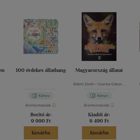
ben
100 érdekes állathang
Magyarország állatai
Bálint Zsolt
-
Csorba Gábor
-
Fuisz Tibor István
-
Győrffy
Ákos
-
Potyó Imre
-
Végh
Könyv
Könyv
Attila
Árinformációk
Árinformációk
Borító ár:
Kiadói ár:
9 990 Ft
8 490 Ft
Kosárba
Kosárba