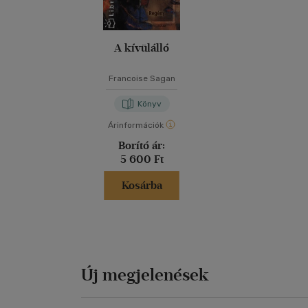
A kívülálló
Francoise Sagan
Könyv
Árinformációk
Borító ár:
5 600 Ft
Kosárba
Új megjelenések