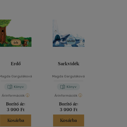
Erdő
Sarkvidék
Első keress, 
mesélj! Min
Magda Garguláková
Magda Garguláková
Maria Hö
Könyv
Könyv
Kön
Árinformációk
Árinformációk
Árinformáci
Borító ár:
Borító ár:
Borító 
3 990 Ft
3 990 Ft
4 450 
Kosárba
Kosárba
Kosár