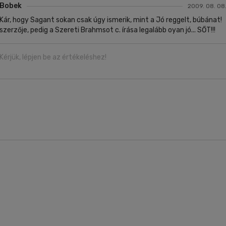
Bobek
2009. 08. 08
Kár, hogy Sagant sokan csak úgy ismerik, mint a Jó reggelt, búbánat!
szerzője, pedig a Szereti Brahmsot c. írása legalább oyan jó... SŐT!!!
Kérjük, lépjen be az értékeléshez!