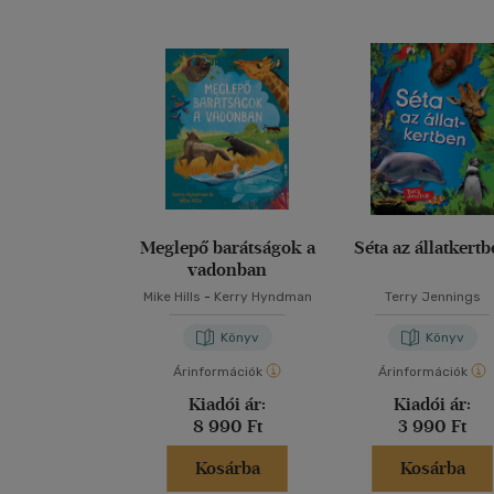
Meglepő barátságok a
Séta az állatkert
vadonban
Mike Hills
-
Kerry Hyndman
Terry Jennings
Könyv
Könyv
Árinformációk
Árinformációk
Kiadói ár:
Kiadói ár:
8 990 Ft
3 990 Ft
Kosárba
Kosárba