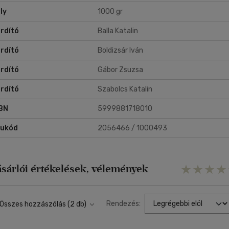
ly
1000 gr
rdító
Balla Katalin
rdító
Boldizsár Iván
rdító
Gábor Zsuzsa
rdító
Szabolcs Katalin
BN
5999881718010
rukód
2056466 / 1000493
ásárlói értékelések, vélemények
Rendezés:
Összes hozzászólás (2 db)