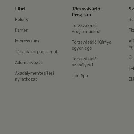
Libri
Törzsvásárlói
Sz
Program
Rólunk
Bo
Törzsvásárlói
Karrier
Fi
Programunkról
Impresszum
Aj
Törzsvásárlói Kártya
eg
egyenlege
Társadalmi programok
Üg
Törzsvásárlói
Adományozás
szabályzat
E-
Akadálymentesítési
Libri App
nyilatkozat
El
eg: Google Play
 applikáció Letölthető az App Store-ból