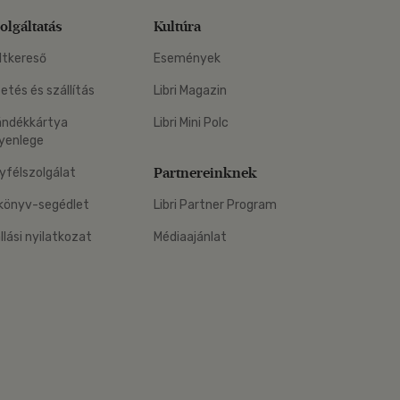
olgáltatás
Kultúra
ltkereső
Események
zetés és szállítás
Libri Magazin
ándékkártya
Libri Mini Polc
yenlege
Partnereinknek
yfélszolgálat
könyv-segédlet
Libri Partner Program
állási nyilatkozat
Médiaajánlat