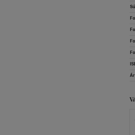
Sú
Fo
Fo
Fo
Fo
IS
Á
V