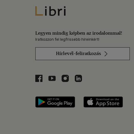
Libri
Legyen mindig képben az irodalommal!
Iratkozzon fel legfrissebb híreinkért!
Hírlevél-feliratkozás
Libri a Facebookon
Libri a Youtube-on
Libri az Instagramon
Libri a LinkedInen
Libri applikáció Szerezd m
Libri