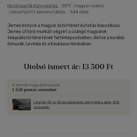
Históriaantik Könyvesház
|
2011
|
magyar nyelvű
|
cérnafűzött, keménytáblás
|
644 oldal
Jerney könyve a magyar őstörténet kutatás klasszikusa.
Jerney úttörő munkát végzet a csángó magyarok
településtörténetének feltérképezésében, illetve a korábbi
őshazák, Levédia és a Kaukázus leírásában.
Utolsó ismert ár:
13 500 Ft
A termék megvásárlásával
1 350 pontot szerezhet
Legyen Ön is törzsvásárlónk, kártyájára akár 10%
visszajár.