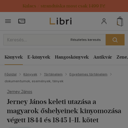
Kulacs / strandtáska most csak 1499 Ft!
Törzsvásárlói Kártya adatai
Részletes keresés
Könyvek
E-könyvek
Hangoskönyvek
Antikvár
Zene,
Főoldal
Könyvek
Történelem
Egyetemes történelem
dokumentumok, események, tények
Jerney János
Jerney János keleti utazása a
magyarok őshelyeinek kinyomozása
végett 1844 és 1845 I-II. kötet