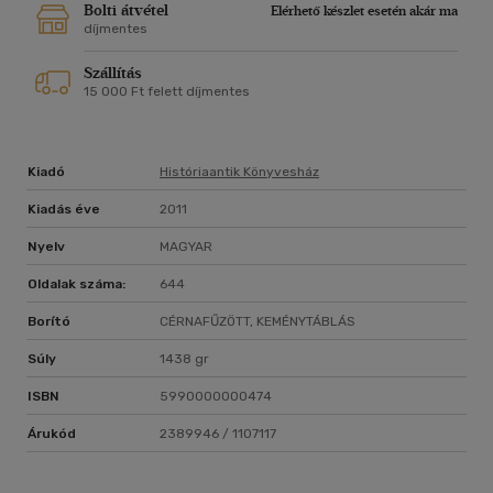
Bolti átvétel
Elérhető készlet esetén akár ma
díjmentes
Szállítás
15 000 Ft felett díjmentes
Kiadó
Históriaantik Könyvesház
Kiadás éve
2011
Nyelv
MAGYAR
Oldalak száma:
644
Borító
CÉRNAFŰZÖTT, KEMÉNYTÁBLÁS
Súly
1438 gr
ISBN
5990000000474
Árukód
2389946 / 1107117