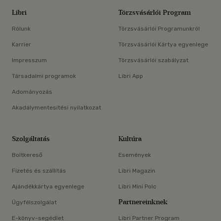
Libri
Törzsvásárlói Program
Rólunk
Törzsvásárlói Programunkról
Karrier
Törzsvásárlói Kártya egyenlege
Impresszum
Törzsvásárlói szabályzat
Társadalmi programok
Libri App
Adományozás
Akadálymentesítési nyilatkozat
Szolgáltatás
Kultúra
Boltkereső
Események
Fizetés és szállítás
Libri Magazin
Ajándékkártya egyenlege
Libri Mini Polc
Partnereinknek
Ügyfélszolgálat
E-könyv-segédlet
Libri Partner Program