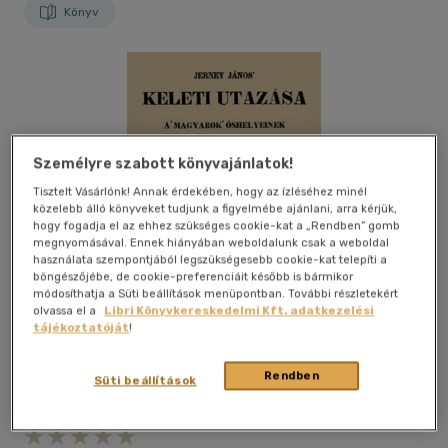
Könyv
Személyre szabott könyvajánlatok!
Tisztelt Vásárlónk! Annak érdekében, hogy az ízléséhez minél
közelebb álló könyveket tudjunk a figyelmébe ajánlani, arra kérjük,
hogy fogadja el az ehhez szükséges cookie-kat a „Rendben” gomb
megnyomásával. Ennek hiányában weboldalunk csak a weboldal
használata szempontjából legszükségesebb cookie-kat telepíti a
böngészőjébe, de cookie-preferenciáit később is bármikor
módosíthatja a Süti beállítások menüpontban. További részletekért
olvassa el a
Libri Könyvkereskedelmi Kft. adatkezelési
tájékoztatóját
!
Rendben
Süti beállítások
Kívánságlistához adom
Megosztom