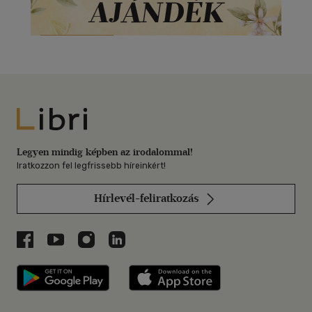
Libri
Legyen mindig képben az irodalommal!
Iratkozzon fel legfrissebb híreinkért!
Hírlevél-feliratkozás
Libri a Facebookon
Libri a Youtube-on
Libri az Instagramon
Libri a LinkedInen
Libri applikáció Szerezd meg: Google P
Libri applikáció 