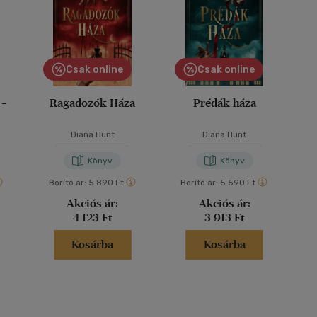
Csak online
Csak online
 -
Ragadozók Háza
Prédák háza
Diana Hunt
Diana Hunt
Könyv
Könyv
Borító ár:
5 890 Ft
Borító ár:
5 590 Ft
Akciós ár:
Akciós ár:
4 123 Ft
3 913 Ft
Kosárba
Kosárba