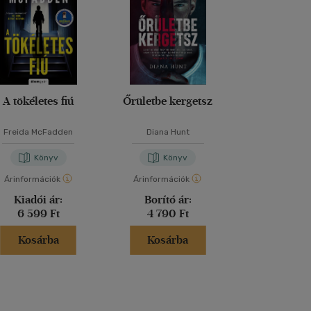
A tökéletes fiú
Őrületbe kergetsz
Lázadó nők 
Freida McFadden
Diana Hunt
Kathryn Sto
Könyv
Könyv
Kön
Árinformációk
Árinformációk
Árinformáci
Kiadói ár:
Borító ár:
Kiadói 
6 599 Ft
4 790 Ft
6 999 
Kosárba
Kosárba
Kosár