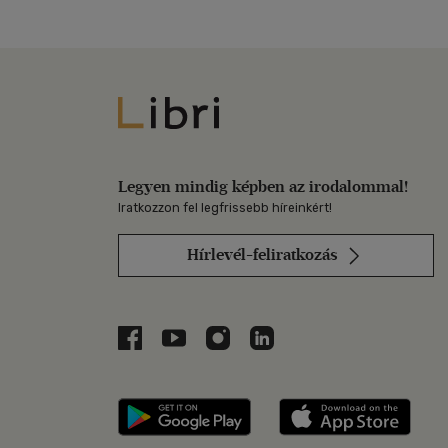
Libri
Legyen mindig képben az irodalommal!
Iratkozzon fel legfrissebb híreinkért!
Hírlevél-feliratkozás
Libri a Facebookon
Libri a Youtube-on
Libri az Instagramon
Libri a LinkedInen
Libri applikáció Szerezd m
Libri