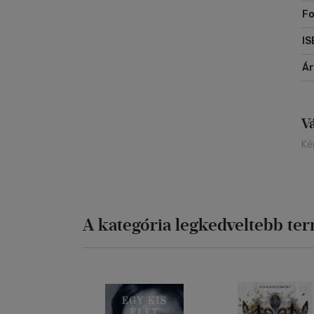
Fo
IS
Á
V
Ké
A kategória legkedveltebb te