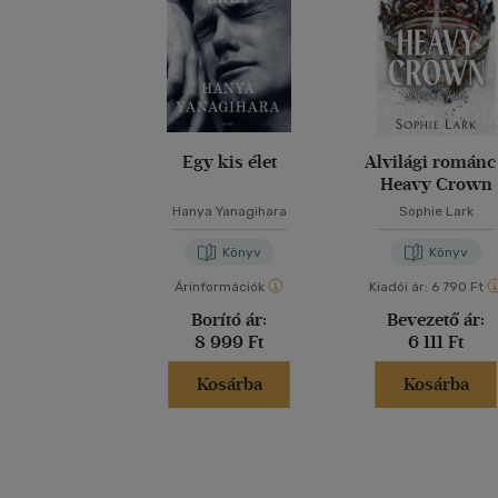
Egy kis élet
Alvilági románc
Heavy Crown
Hanya Yanagihara
Sophie Lark
Könyv
Könyv
Árinformációk
Kiadói ár:
6 790 Ft
Borító ár:
Bevezető ár:
8 999 Ft
6 111 Ft
Kosárba
Kosárba