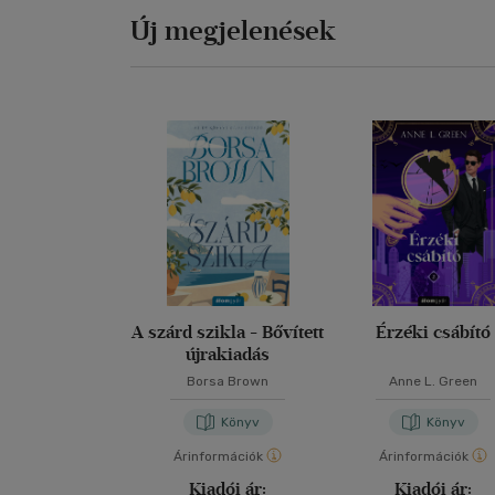
Új megjelenések
A szárd szikla - Bővített
Érzéki csábító
újrakiadás
Borsa Brown
Anne L. Green
Könyv
Könyv
Árinformációk
Árinformációk
Kiadói ár:
Kiadói ár: