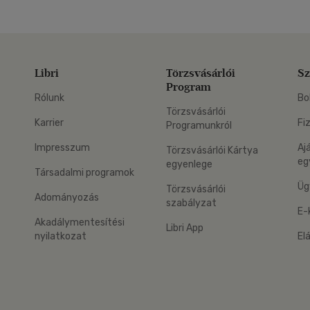
Libri
Törzsvásárlói
Sz
Program
Rólunk
Bo
Törzsvásárlói
Karrier
Fi
Programunkról
Impresszum
Aj
Törzsvásárlói Kártya
eg
egyenlege
Társadalmi programok
Üg
Törzsvásárlói
Adományozás
szabályzat
E-
Akadálymentesítési
Libri App
nyilatkozat
El
eg: Google Play
 applikáció Letölthető az App Store-ból