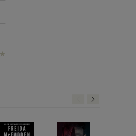
Hátra
Előre