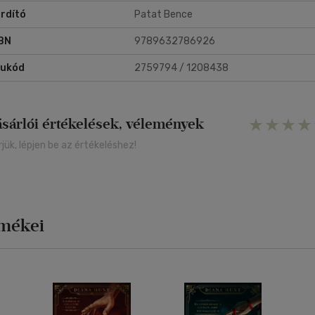
rdító
Patat Bence
BN
9789632786926
rukód
2759794 / 1208438
ásárlói értékelések, vélemények
rjük, lépjen be az értékeléshez!
rmékei