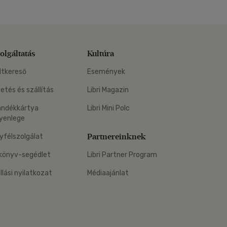
olgáltatás
Kultúra
ltkereső
Események
zetés és szállítás
Libri Magazin
ándékkártya
Libri Mini Polc
yenlege
Partnereinknek
yfélszolgálat
könyv-segédlet
Libri Partner Program
állási nyilatkozat
Médiaajánlat