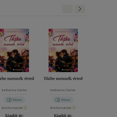
Hátra
Előre
zbe mennék érted
Tűzbe mennék érted
Legvadabb á
szeretl
Katherine Center
Katherine Center
L. J. Sh
Könyv
Könyv
Kön
Árinformációk
Árinformációk
Árinformáci
Kiadói ár:
Kiadói ár:
Kiadói 