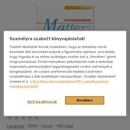
Személyre szabott könyvajánlatok!
Tisztelt Vásárlónk! Annak érdekében, hogy az ízléséhez minél
közelebb álló könyveket tudjunk a figyelmébe ajánlani, arra kérjük,
hogy fogadja el az ehhez szükséges cookie-kat a „Rendben” gomb
megnyomásával. Ennek hiányában weboldalunk csak a weboldal
használata szempontjából legszükségesebb cookie-kat telepíti a
böngészőjébe, de cookie-preferenciáit később is bármikor
módosíthatja a Süti beállítások menüpontban. További részletekért
olvassa el a
Libri Könyvkereskedelmi Kft. adatkezelési
tájékoztatóját
!
Rendben
Süti beállítások
Kívánságlistához adom
Megosztom
Longman
|
1999
|
fűzve
|
143 oldal