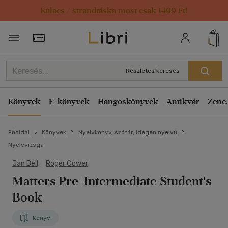
Kulacs / strandtáska most csak 1499 Ft!
Törzsvásárlói Kártya adatai
Részletes keresés
Könyvek
E-könyvek
Hangoskönyvek
Antikvár
Zene,
Főoldal
Könyvek
Nyelvkönyv, szótár, idegen nyelvű
Nyelvvizsga
Jan Bell
|
Roger Gower
Matters Pre-Intermediate Student's
Book
Könyv