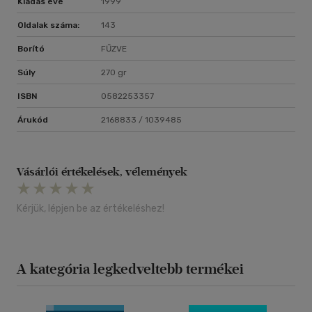
Kiadás éve
1999
Oldalak száma:
143
Borító
FŰZVE
Súly
270 gr
ISBN
0582253357
Árukód
2168833 / 1039485
Vásárlói értékelések, vélemények
Kérjük, lépjen be az értékeléshez!
A kategória legkedveltebb termékei