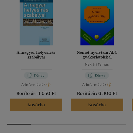
A magyar helyesírás
Német nyelvtani ABC
szabályai
gyakorlatokkal
Maklári Tamás
Könyv
Könyv
Árinformációk
Árinformációk
Borító ár:
4 650 Ft
Borító ár:
6 300 Ft
Kosárba
Kosárba