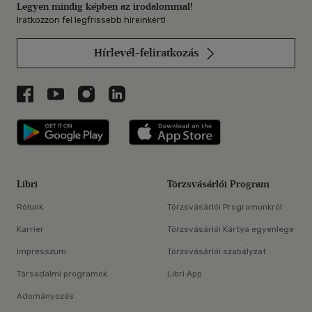
Legyen mindig képben az irodalommal!
Iratkozzon fel legfrissebb híreinkért!
Hírlevél-feliratkozás
Libri a Facebookon
Libri a Youtube-on
Libri az Instagramon
Libri a LinkedInen
Libri applikáció Szerezd meg: Google P
Libri applikáció 
Libri
Törzsvásárlói Program
Rólunk
Törzsvásárlói Programunkról
Karrier
Törzsvásárlói Kártya egyenlege
Impresszum
Törzsvásárlói szabályzat
Társadalmi programok
Libri App
Adományozás