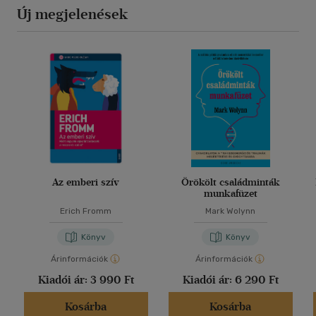
Új megjelenések
Az emberi szív
Örökölt családminták
munkafüzet
Erich Fromm
Mark Wolynn
Könyv
Könyv
Árinformációk
Árinformációk
Kiadói ár:
3 990 Ft
Kiadói ár:
6 290 Ft
Kosárba
Kosárba