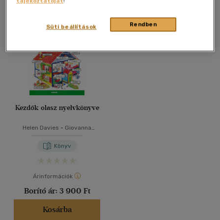
tájékoztatóját
!
Összesen
1
db
40 db / oldal
Rendben
Süti beállítások
Alkalmaz
Kezdők olasz nyelvkönyve
Helen Davies
-
Giovanna
Iannaco
-
Nicole Irving
Könyv
Árinformációk
Borító ár:
3 900 Ft
Kosárba