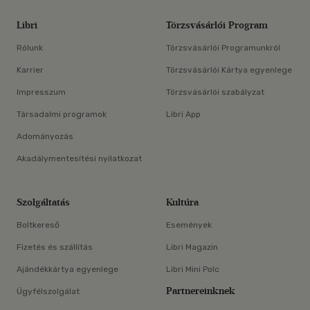
Libri
Törzsvásárlói Program
Rólunk
Törzsvásárlói Programunkról
Karrier
Törzsvásárlói Kártya egyenlege
Impresszum
Törzsvásárlói szabályzat
Társadalmi programok
Libri App
Adományozás
Akadálymentesítési nyilatkozat
Szolgáltatás
Kultúra
Boltkereső
Események
Fizetés és szállítás
Libri Magazin
Ajándékkártya egyenlege
Libri Mini Polc
Partnereinknek
Ügyfélszolgálat