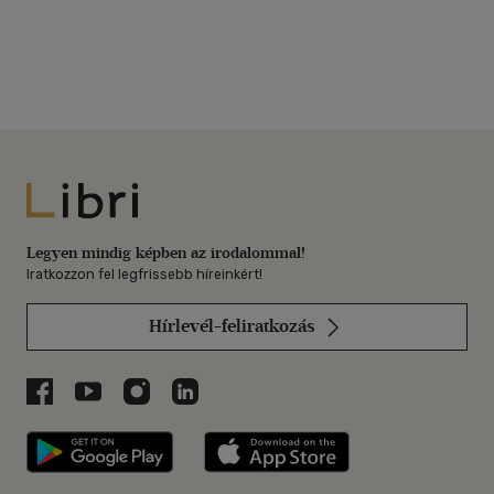
Libri
Legyen mindig képben az irodalommal!
Iratkozzon fel legfrissebb híreinkért!
Hírlevél-feliratkozás
Libri a Facebookon
Libri a Youtube-on
Libri az Instagramon
Libri a LinkedInen
Libri applikáció Szerezd meg: Google P
Libri applikáció 