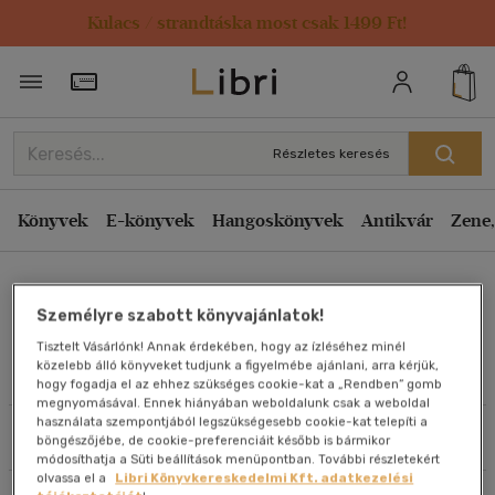
Kulacs / strandtáska most csak 1499 Ft!
Rendezés
Törzsvásárlói Kártya adatai
Rendezés
Kiadás éve szerint csökkenő
Részletes keresés
Kiadás éve szerint növekvő
Ár szerint csökkenő
Könyvek
E-könyvek
Hangoskönyvek
Antikvár
Zene,
Ár szerint növekvő
Giovanna Iannaco
Eladott darabszám szerint csökkenő
Személyre szabott könyvajánlatok!
Eladott darabszám szerint növekvő
Tisztelt Vásárlónk! Annak érdekében, hogy az ízléséhez minél
Cím szerint A-Z
közelebb álló könyveket tudjunk a figyelmébe ajánlani, arra kérjük,
Művei
hogy fogadja el az ehhez szükséges cookie-kat a „Rendben” gomb
Szerző szerint A-Z
megnyomásával. Ennek hiányában weboldalunk csak a weboldal
használata szempontjából legszükségesebb cookie-kat telepíti a
Szűrés
Rendezés
böngészőjébe, de cookie-preferenciáit később is bármikor
Megjelenítés
módosíthatja a Süti beállítások menüpontban. További részletekért
olvassa el a
Libri Könyvkereskedelmi Kft. adatkezelési
20 db / oldal