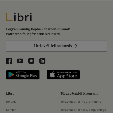
Libri
Legyen mindig képben az irodalommal!
Iratkozzon fel legfrissebb híreinkért!
Hírlevél-feliratkozás
Libri a Facebookon
Libri a Youtube-on
Libri az Instagramon
Libri a LinkedInen
Libri applikáció Szerezd meg: Google P
Libri applikáció 
Libri
Törzsvásárlói Program
Rólunk
Törzsvásárlói Programunkról
Karrier
Törzsvásárlói Kártya egyenlege