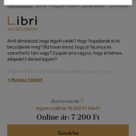
Magánkiadás
|
2016
|
magyar nyelvű
|
puhatáblás
|
243 oldal
Arról álmodozol, hogy legyél valaki? Hogy fogadjanak el és
becsüljenek meg? Biztosan érezd, hogy jó fej anya és
szerethető társ vagy? Csupán arra vágysz, hogy értelmes,
elégedett életed legyen?
Kisgyerekként még tudtad, hogy elég jó vagy, és nem
gondolkodtál azon, felállj-e, ha elestél, vagy csináld másképp,
+ Mutass többet
ha nem sikerült.
Vajon irigyelhetünk, másolhatunk és szerethetjük magunkat
Árinformációk
jobban, másoknál?
Ingyen szállítás 15 000 Ft felett
Jakab Gyöngyi önismereti coach, magával ragadó
Online ár:
7 200 Ft
közvetlenséggel, leleplező őszinteséggel emlékeztet a
kreatív életfeladatunk megtalálására, miközben saját
fejlődéstörténetén keresztül mutat másolható példákat, a
Kosárba