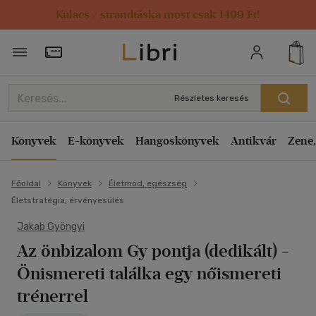
Kulacs / strandtáska most csak 1499 Ft!
Törzsvásárlói Kártya adatai
Részletes keresés
Könyvek
E-könyvek
Hangoskönyvek
Antikvár
Zene,
Főoldal
Könyvek
Életmód, egészség
Életstratégia, érvényesülés
Jakab Gyöngyi
Az önbizalom Gy pontja (dedikált)
-
Önismereti találka egy nőismereti
trénerrel