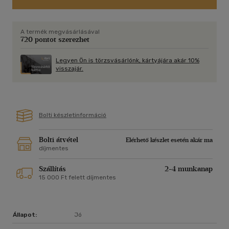
szeretett párkapcsolatra, a jó fej anyaságra, és az elérhető
szabadságra.
A termék megvásárlásával
Az önbizalom G pontja a legizgalmasabb felfedezésre
720 pontot szerezhet
invitálja olvasóit. Az út adott, ha magaddal kell élned, kezdd
ott! Vér és verejték után, bízni fogsz a csodában,
Legyen Ön is törzsvásárlónk, kártyájára akár 10%
önmagadban! És bátran megcsinálod, amit meg akarsz!
visszajár.
Bolti készletinformáció
Bolti átvétel
Elérhető készlet esetén akár ma
díjmentes
Szállítás
2-4 munkanap
15 000 Ft felett díjmentes
Állapot:
Jó