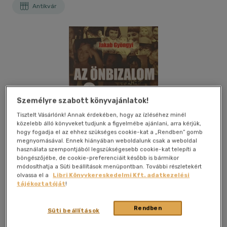
Antikvár
Személyre szabott könyvajánlatok!
Tisztelt Vásárlónk! Annak érdekében, hogy az ízléséhez minél
közelebb álló könyveket tudjunk a figyelmébe ajánlani, arra kérjük,
hogy fogadja el az ehhez szükséges cookie-kat a „Rendben” gomb
megnyomásával. Ennek hiányában weboldalunk csak a weboldal
használata szempontjából legszükségesebb cookie-kat telepíti a
böngészőjébe, de cookie-preferenciáit később is bármikor
módosíthatja a Süti beállítások menüpontban. További részletekért
olvassa el a
Libri Könyvkereskedelmi Kft. adatkezelési
tájékoztatóját
!
Kívánságlistához adom
Megosztom
Rendben
Süti beállítások