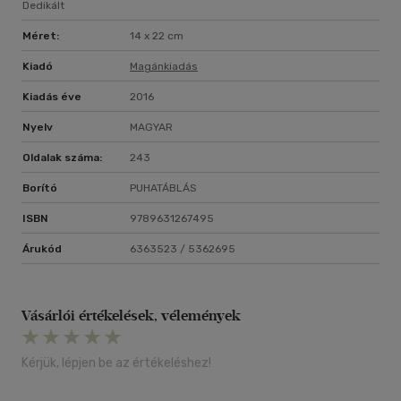
Dedikált
Méret:
14 x 22 cm
Kiadó
Magánkiadás
Kiadás éve
2016
Nyelv
MAGYAR
Oldalak száma:
243
Borító
PUHATÁBLÁS
ISBN
9789631267495
Árukód
6363523 / 5362695
Vásárlói értékelések, vélemények
Kérjük, lépjen be az értékeléshez!