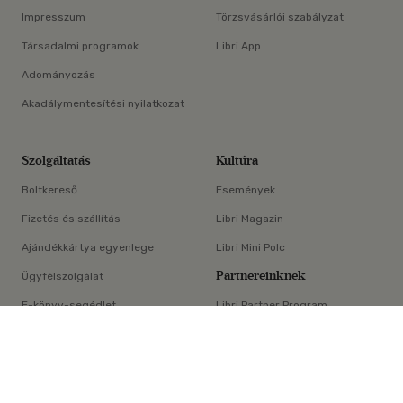
Impresszum
Törzsvásárlói szabályzat
Társadalmi programok
Libri App
Adományozás
Akadálymentesítési nyilatkozat
Szolgáltatás
Kultúra
Boltkereső
Események
Fizetés és szállítás
Libri Magazin
Ajándékkártya egyenlege
Libri Mini Polc
Partnereinknek
Ügyfélszolgálat
E-könyv-segédlet
Libri Partner Program
×
Elállási nyilatkozat
Médiaajánlat