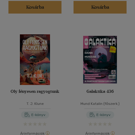
(134)
Kosárba
Kosárba
(39)
(14)
(12)
(8224)
Alkalmaz
Oly fényesen ragyogtunk
Galaktika 436
T. J. Klune
Mund Katalin (főszerk.)
E-könyv
E-könyv
Árinformációk
Árinformációk