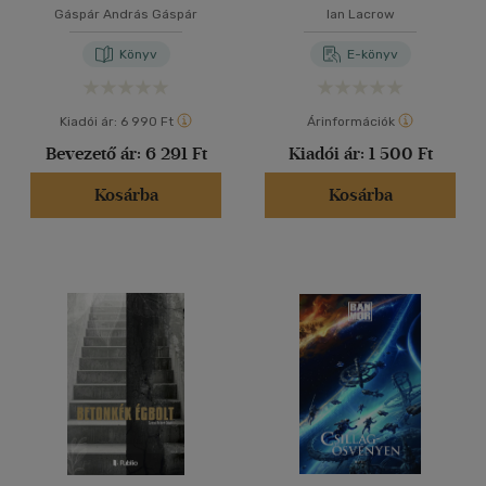
Gáspár András Gáspár
Ian Lacrow
Könyv
E-könyv
Kiadói ár:
6 990 Ft
Árinformációk
Bevezető ár:
6 291 Ft
Kiadói ár:
1 500 Ft
Kosárba
Kosárba