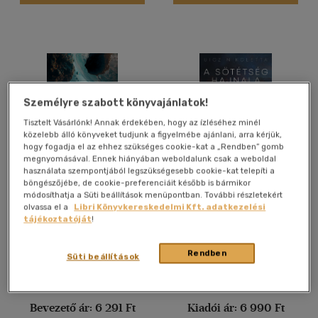
Felnőtt
(2634)
Nyelv szerint
Magyar
(2525)
Személyre szabott könyvajánlatok!
Angol
(272)
Tisztelt Vásárlónk! Annak érdekében, hogy az ízléséhez minél
Francia
(1)
közelebb álló könyveket tudjunk a figyelmébe ajánlani, arra kérjük,
Német
(12)
hogy fogadja el az ehhez szükséges cookie-kat a „Rendben” gomb
megnyomásával. Ennek hiányában weboldalunk csak a weboldal
Olasz
(1)
használata szempontjából legszükségesebb cookie-kat telepíti a
böngészőjébe, de cookie-preferenciáit később is bármikor
El, messze és még tovább
A sötétség hajnala
Orosz
(11)
módosíthatja a Süti beállítások menüpontban. További részletekért
olvassa el a
Libri Könyvkereskedelmi Kft. adatkezelési
Spanyol
(1)
Uicz Nikoletta
tájékoztatóját
!
Svéd
(1)
Könyv
E-könyv
Rendben
Süti beállítások
Vélemény szerint
Kiadói ár:
6 990 Ft
Árinformációk
(464)
Bevezető ár:
6 291 Ft
Kiadói ár:
6 990 Ft