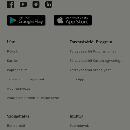
Libri a Facebookon
Libri a Youtube-on
Libri az Instagramon
Libri a LinkedInen
Libri applikáció Szerezd meg: Google P
Libri applikáció 
Libri
Törzsvásárlói Program
Rólunk
Törzsvásárlói Programunkról
Karrier
Törzsvásárlói Kártya egyenlege
Impresszum
Törzsvásárlói szabályzat
Társadalmi programok
Libri App
Adományozás
Akadálymentesítési nyilatkozat
Szolgáltatás
Kultúra
Boltkereső
Események