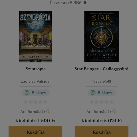
Összesen
8 886
db
40 db / oldal
Ár szerint
500 Ft alatt
(64)
500 Ft - 2500 Ft
(4357)
Alkalmaz
2500 Ft - 4500 Ft
(2480)
4500 Ft felett
(2065)
Korosztály szerint
Szintrópia
Star Bringer - Csillaggyújtó
Gyermek
(5)
Ladislav Valsidal
Tracy Wolff
mind
(5)
E-könyv
E-könyv
Ifjúsági
(69)
10 - 14 év
(1)
Árinformációk
Árinformációk
14 - 18 év
(29)
Kiadói ár:
1 590 Ft
Kiadói ár:
5 624 Ft
mind
(37)
Gyermek és ifjúsági
(2)
Kosárba
Kosárba