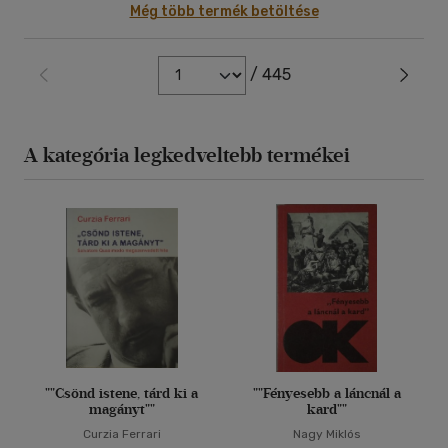
Még több termék betöltése
/ 445
A kategória legkedveltebb termékei
""Csönd istene, tárd ki a
""Fényesebb a láncnál a
magányt""
kard""
Curzia Ferrari
Nagy Miklós