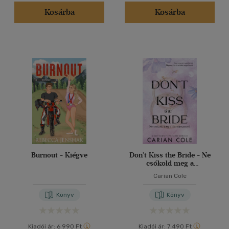
(88)
Kosárba
Kosárba
(21)
(20)
(15390)
Alkalmaz
Burnout - Kiégve
Don't Kiss the Bride - Ne
csókold meg a
menyasszonyt!
Carian Cole
Könyv
Könyv
Kiadói ár:
6 990 Ft
Kiadói ár:
7 490 Ft