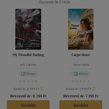
Összesen
16 574
db
40 db / oldal
Ár szerint
500 Ft alatt
(5)
500 Ft - 2500 Ft
(10050)
Alkalmaz
2500 Ft - 4500 Ft
(3820)
4500 Ft felett
(2768)
Korosztály szerint
My Dreadful Darling
Carpe diem!
Gyermek
(1)
H.D. Carlton
Tomor Anita
mind
(1)
Könyv
Könyv
Ifjúsági
(75)
10 - 14 év
(1)
Kiadói ár:
6 990 Ft
Kiadói ár:
7 990 Ft
14 - 18 év
(51)
Bevezető ár:
6 291 Ft
Bevezető ár:
7 191 Ft
mind
(17)
Gyermek és ifjúsági
(3)
Kosárba
Kosárba