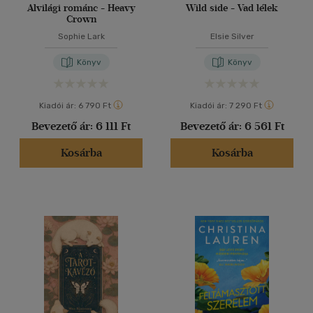
Alvilági románc - Heavy
Wild side - Vad lélek
Crown
Sophie Lark
Elsie Silver
Könyv
Könyv
Kiadói ár:
6 790 Ft
Kiadói ár:
7 290 Ft
Bevezető ár:
6 111 Ft
Bevezető ár:
6 561 Ft
Kosárba
Kosárba