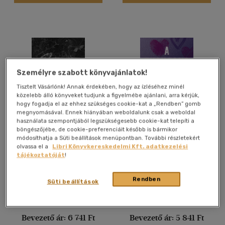
Felnőtt
(2586)
Nyelv szerint
Magyar
(2276)
Személyre szabott könyvajánlatok!
Angol
(339)
Tisztelt Vásárlónk! Annak érdekében, hogy az ízléséhez minél
Francia
(6)
közelebb álló könyveket tudjunk a figyelmébe ajánlani, arra kérjük,
Német
(42)
hogy fogadja el az ehhez szükséges cookie-kat a „Rendben” gomb
megnyomásával. Ennek hiányában weboldalunk csak a weboldal
Olasz
(1)
használata szempontjából legszükségesebb cookie-kat telepíti a
böngészőjébe, de cookie-preferenciáit később is bármikor
Psychotic Obsession -
A Thousand Perfect Lies
Orosz
(2)
módosíthatja a Süti beállítások menüpontban. További részletekért
Beteges megszállotság
olvassa el a
Libri Könyvkereskedelmi Kft. adatkezelési
Spanyol
(4)
Leigh Rivers
Monica Murphy
tájékoztatóját
!
Könyv
Könyv
Vélemény szerint
Rendben
Süti beállítások
(732)
Kiadói ár:
7 490 Ft
Kiadói ár:
6 490 Ft
(323)
Bevezető ár:
6 741 Ft
Bevezető ár:
5 841 Ft