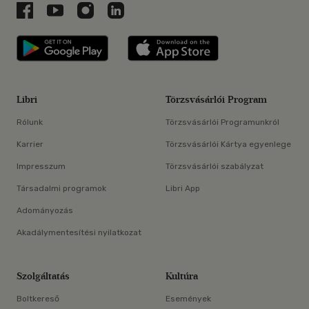
Libri a Facebookon
Libri a Youtube-on
Libri az Instagramon
Libri a LinkedInen
Libri applikáció Szerezd meg: Google P
Libri applikáció 
Libri
Törzsvásárlói Program
Rólunk
Törzsvásárlói Programunkról
Karrier
Törzsvásárlói Kártya egyenlege
Impresszum
Törzsvásárlói szabályzat
Társadalmi programok
Libri App
Adományozás
Akadálymentesítési nyilatkozat
Szolgáltatás
Kultúra
Boltkereső
Események