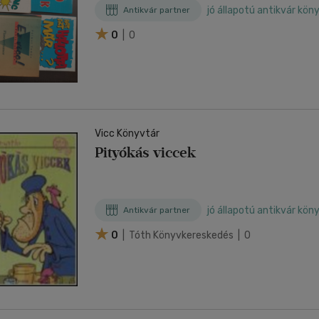
viccek 3.
jó állapotú antikvár kön
Antikvár partner
0
| 0
Vicc Könyvtár
Pityókás viccek
jó állapotú antikvár kön
Antikvár partner
0
| Tóth Könyvkereskedés | 0