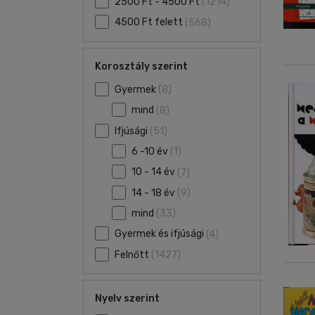
2500 Ft - 4500 Ft
(1214)
4500 Ft felett
(568)
Korosztály szerint
Gyermek
(8)
mind
(8)
Ifjúsági
(51)
6 -10 év
(1)
10 - 14 év
(7)
14 - 18 év
(9)
mind
(33)
Gyermek és ifjúsági
(4)
Felnőtt
(1427)
Nyelv szerint