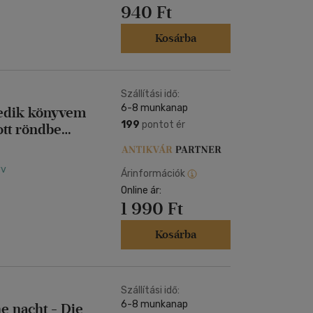
940 Ft
Kosárba
Szállítási idő:
6-8 munkanap
199
pontot ér
tott röndbe
az bötüt
yv
Árinformációk
Online ár:
1 990 Ft
Kosárba
Szállítási idő:
6-8 munkanap
e nacht - Die