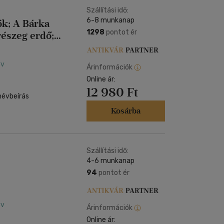
Szállítási idő:
6-8 munkanap
ók; A Bárka
1298
pontot ér
részeg erdő;
ok; Állatkert
ászomban;
yv
Árinformációk
gjál nekem ko
Online ár:
12 980 Ft
névbeírás
Kosárba
Szállítási idő:
4-6 munkanap
94
pontot ér
yv
Árinformációk
Online ár: