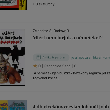
+ Diák Murphy
Zeidenitz, S.-Barkow, B.
Miért nem bírjuk a németeket?
jó állapotú antikvár kön
Antikvár partner
0
| Pannonica Kiadó | 0
''A németek igen büszkék hatékonyságukra, jól 
fegyelmükre és...
4 db vicckönyvecske: Jobbnál jobb 