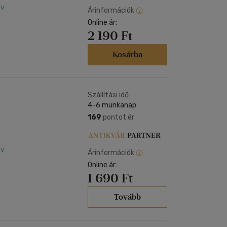
yv
Árinformációk
Online ár:
2 190 Ft
Kosárba
Szállítási idő:
4-6 munkanap
169
pontot ér
yv
Árinformációk
Online ár:
1 690 Ft
Tovább