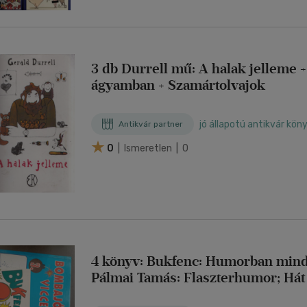
3 db Durrell mű: A halak jelleme +
ágyamban + Szamártolvajok
jó állapotú antikvár kön
Antikvár partner
0
| Ismeretlen | 0
4 könyv: Bukfenc: Humorban minde
Pálmai Tamás: Flaszterhumor; Hát a
már? (Antal Imre legjobb viccei);