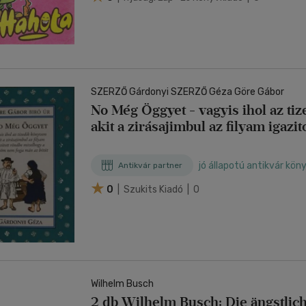
SZERZŐ Gárdonyi SZERZŐ Géza Göre Gábor
No Még Öggyet - vagyis ihol az tizedik könyvem
akit a zirásajimbul az filyam igazi
mivelhogy a szööm nem fogja mán 
jó állapotú antikvár kön
Antikvár partner
0
| Szukits Kiadó | 0
Wilhelm Busch
2 db Wilhelm Busch: Die ängstlich