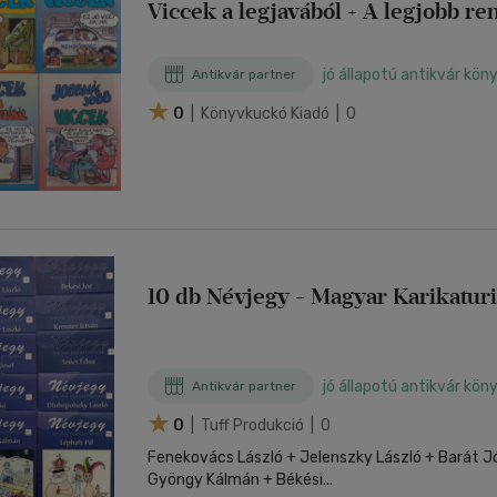
Viccek a legjavából + A legjobb re
A legjobb anyósviccek
jó állapotú antikvár kön
Antikvár partner
0
| Könyvkuckó Kiadó | 0
10 db Névjegy - Magyar Karikaturi
jó állapotú antikvár kön
Antikvár partner
0
| Tuff Produkció | 0
Fenekovács László + Jelenszky László + Barát J
Gyöngy Kálmán + Békési...