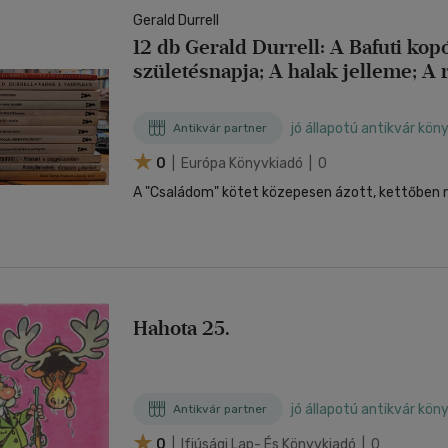
Gerald Durrell
12 db Gerald Durrell: A Bafuti kop
születésnapja; A halak jelleme; A 
Aranydenevérek, rózsaszín galamb
a kastély körül; Állatkert a poggy
jó állapotú antikvár kön
Antikvár partner
Családom és egyéb állatfajták; Fo
0
| Európa Könyvkiadó | 0
A "Családom" kötet közepesen ázott, kettőben 
Hahota 25.
jó állapotú antikvár kön
Antikvár partner
0
| Ifjúsági Lap- És Könyvkiadó | 0