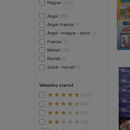
Magyar
(1412)
Angol
(159)
Angol-francia
(1)
Angol - magyar - orosz
(1)
Francia
(3)
Német
(20)
Román
(1)
Szerb - horvát
(1)
Vélemény szerint
(237)
(90)
(33)
(14)