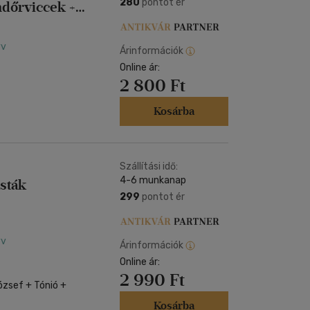
280
pontot ér
ndőrviccek +
yv
Árinformációk
Online ár:
2 800 Ft
Kosárba
Szállítási idő:
4-6 munkanap
sták
299
pontot ér
yv
Árinformációk
Online ár:
2 990 Ft
ózsef + Tónió +
Kosárba