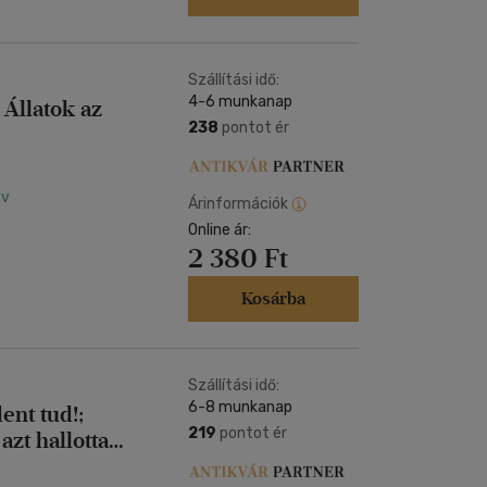
Szállítási idő:
4-6 munkanap
 Állatok az
238
pontot ér
yv
Árinformációk
Online ár:
2 380 Ft
Kosárba
Szállítási idő:
6-8 munkanap
nt tud!;
219
pontot ér
zt hallotta
 Bombajó