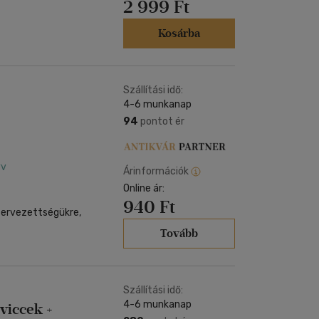
2 999 Ft
Kosárba
Szállítási idő:
4-6 munkanap
94
pontot ér
yv
Árinformációk
Online ár:
940 Ft
szervezettségükre,
Tovább
Szállítási idő:
4-6 munkanap
viccek +