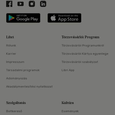
Libri a Facebookon
Libri a Youtube-on
Libri az Instagramon
Libri a LinkedInen
Libri applikáció Szerezd meg: Google P
Libri applikáció 
Libri
Törzsvásárlói Program
Rólunk
Törzsvásárlói Programunkról
Karrier
Törzsvásárlói Kártya egyenlege
Impresszum
Törzsvásárlói szabályzat
Társadalmi programok
Libri App
Adományozás
Akadálymentesítési nyilatkozat
Szolgáltatás
Kultúra
Boltkereső
Események