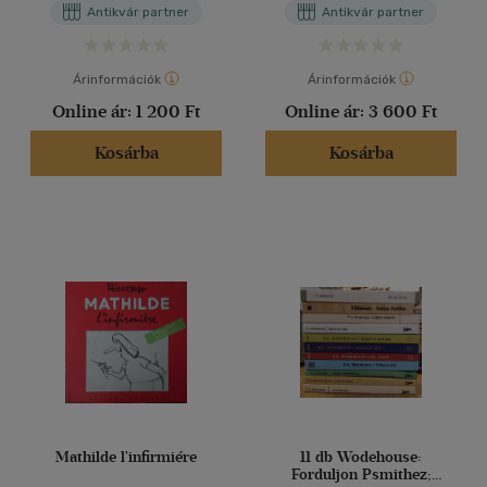
Antikvár partner
Antikvár partner
Árinformációk
Árinformációk
Online ár:
1 200 Ft
Online ár:
3 600 Ft
Kosárba
Kosárba
Mathilde l'infirmiére
11 db Wodehouse:
Forduljon Psmithez;