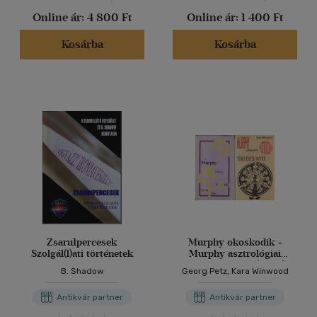
Online ár:
4 800 Ft
Online ár:
1 400 Ft
Kosárba
Kosárba
Zsaru1percesek
Murphy okoskodik +
Szolgál(l)ati történetek
Murphy asztrológiai
törvénykönyve (2 mű)
B. Shadow
Georg Petz, Kara Winwood
Antikvár partner
Antikvár partner