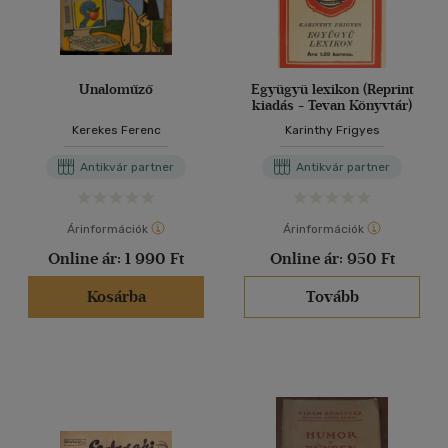
Unaloműző
Együgyü lexikon (Reprint
kiadás - Tevan Könyvtár)
Kerekes Ferenc
Karinthy Frigyes
Antikvár partner
Antikvár partner
Árinformációk
Árinformációk
Online ár:
1 990 Ft
Online ár:
950 Ft
Kosárba
Tovább