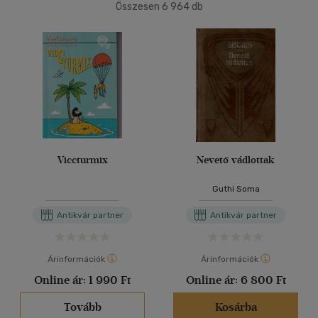
Összesen
6 964
db
40 db / oldal
Ár szerint
500 Ft alatt
(37)
500 Ft - 2500 Ft
(5231)
Alkalmaz
2500 Ft - 4500 Ft
(1217)
4500 Ft felett
(548)
Korosztály szerint
Viccturmix
Nevető vádlottak
Gyermek
(8)
Guthi Soma
mind
(8)
Antikvár partner
Antikvár partner
Ifjúsági
(51)
6 -10 év
(1)
Árinformációk
Árinformációk
10 - 14 év
(7)
Online ár:
1 990 Ft
Online ár:
6 800 Ft
14 - 18 év
(9)
mind
(33)
Tovább
Kosárba