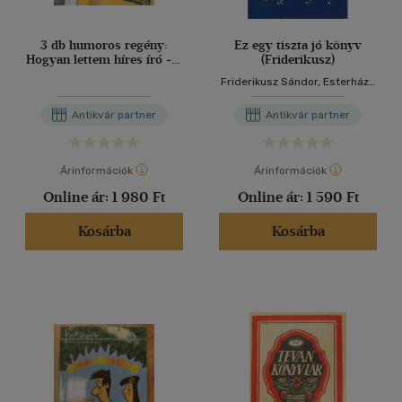
3 db humoros regény:
Ez egy tiszta jó könyv
Hogyan lettem híres író + A
(Friderikusz)
világ legjobb könyve + Az
Friderikusz Sándor, Esterházy
őrült szakács
Péter (lektor)
Antikvár partner
Antikvár partner
Árinformációk
Árinformációk
Online ár:
1 980 Ft
Online ár:
1 590 Ft
Kosárba
Kosárba