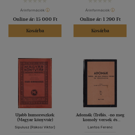
Árinformációk
Árinformációk
Online ár:
15 000 Ft
Online ár:
1 290 Ft
Kosárba
Kosárba
Ujabb humoreszkek
Adomák (Tréfás, -no meg
(Magyar könyvtár)
komoly versek és
történetek)
Sipulusz (Rákosi Viktor)
Lantos Ferenc