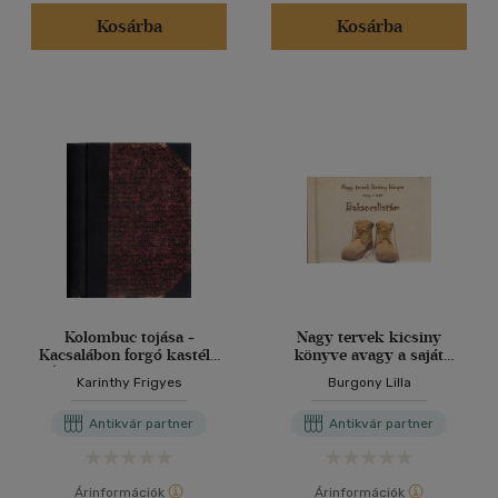
(236)
Kosárba
Kosárba
(90)
(33)
(14)
(11)
(6581)
Alkalmaz
Kolombuc tojása +
Nagy tervek kicsiny
Kacsalábon forgó kastély
könyve avagy a saját
(Egybekötve, mindkét
bakancslistám
Karinthy Frigyes
Burgony Lilla
kötet I. kiadás)
Antikvár partner
Antikvár partner
Árinformációk
Árinformációk