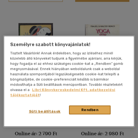
Gyermek és ifjúsági
(4)
Felnőtt
(1427)
Nyelv szerint
Magyar
(1414)
Személyre szabott könyvajánlatok!
Tisztelt Vásárlónk! Annak érdekében, hogy az ízléséhez minél
Angol
(159)
közelebb álló könyveket tudjunk a figyelmébe ajánlani, arra kérjük,
Angol-francia
(1)
hogy fogadja el az ehhez szükséges cookie-kat a „Rendben” gomb
megnyomásával. Ennek hiányában weboldalunk csak a weboldal
Angol - magyar - orosz
(1)
használata szempontjából legszükségesebb cookie-kat telepíti a
böngészőjébe, de cookie-preferenciáit később is bármikor
Folytassa, Jeeves! - Jeeves
Yoga für Katzen
Francia
(3)
módosíthatja a Süti beállítások menüpontban. További részletekért
3. (Carry On, Jeeves) -
olvassa el a
Libri Könyvkereskedelmi Kft. adatkezelési
Német
(19)
Révbíró Tamás
Pelham Grenville Wodehouse,
Traudl & Walter Reiner
tájékoztatóját
!
fordításában; Ciceró
Révbíró Tamás (ford.)
Román
(1)
Könyvstúdió
Antikvár partner
Antikvár partner
Szerb - horvát
(1)
Rendben
Süti beállítások
Árinformációk
Árinformációk
Vélemény szerint
Online ár:
2 790 Ft
Online ár:
2 980 Ft