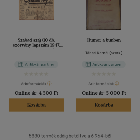
Szabad száj (10 db.
Humor a bűnben
szórvány lapszám 1947,
1949 és 1990-ből)
Tábori Kornél (szerk.)
Antikvár partner
Antikvár partner
Árinformációk
Árinformációk
Online ár:
4 500 Ft
Online ár:
5 000 Ft
Kosárba
Kosárba
5880 termék eddig betöltve a 6 964-ből