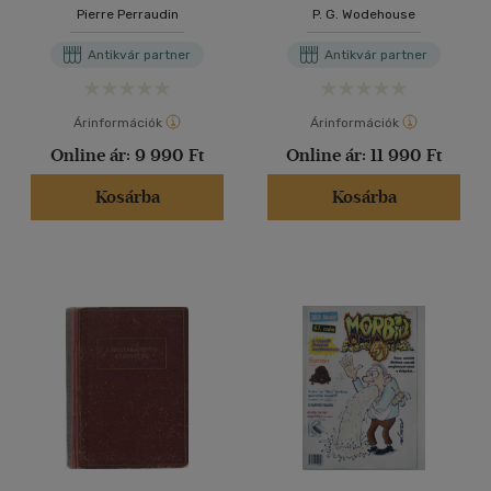
Hübele Sámuel; Rengeteg
Pierre Perraudin
P. G. Wodehouse
pénz; Gáz van, Jeeves!;
Hódító Willie; Picadily Jim;
Antikvár partner
Antikvár partner
Dr. Sally;Viharos idő;
Kirabol a komornyikom;
Psmith a pénzvilágban; Az
életművész
Árinformációk
Árinformációk
Online ár:
9 990 Ft
Online ár:
11 990 Ft
Kosárba
Kosárba