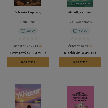
A fekete kapitány
Aki élt, aki nem
Rejtő Jenő
Eva Swedenmark
Könyv
Könyv
Kiadói ár:
2 199 Ft
Árinformációk
Bevezető ár:
1 979 Ft
Kiadói ár:
4 490 Ft
Kosárba
Kosárba