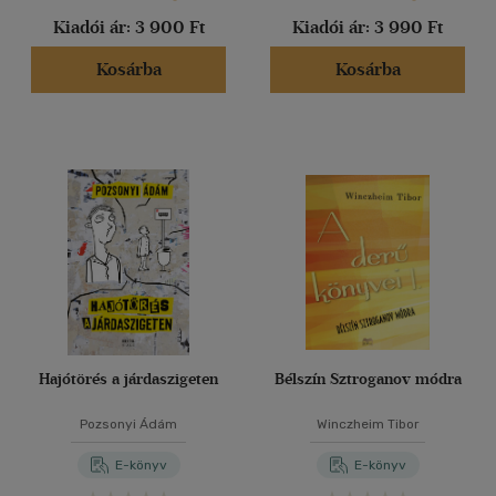
Kiadói ár:
3 900 Ft
Kiadói ár:
3 990 Ft
Kosárba
Kosárba
Hajótörés a járdaszigeten
Bélszín Sztroganov módra
Pozsonyi Ádám
Winczheim Tibor
E-könyv
E-könyv