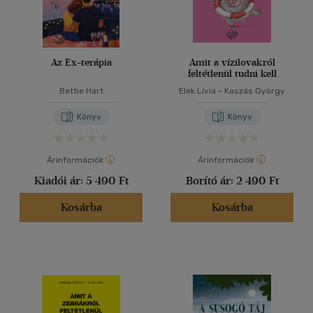
Az Ex-terápia
Amit a vízilovakról
feltétlenül tudni kell
Bettie Hart
Elek Lívia
-
Kaszás György
Könyv
Könyv
Árinformációk
Árinformációk
Kiadói ár:
5 490 Ft
Borító ár:
2 490 Ft
Kosárba
Kosárba