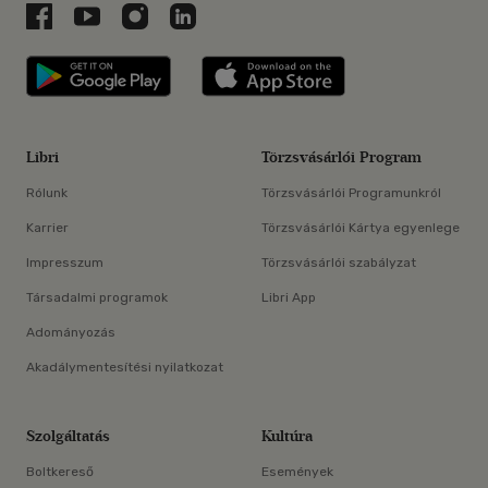
Libri a Facebookon
Libri a Youtube-on
Libri az Instagramon
Libri a LinkedInen
Libri applikáció Szerezd meg: Google P
Libri applikáció 
Libri
Törzsvásárlói Program
Rólunk
Törzsvásárlói Programunkról
Karrier
Törzsvásárlói Kártya egyenlege
Impresszum
Törzsvásárlói szabályzat
Társadalmi programok
Libri App
Adományozás
Akadálymentesítési nyilatkozat
Szolgáltatás
Kultúra
Boltkereső
Események