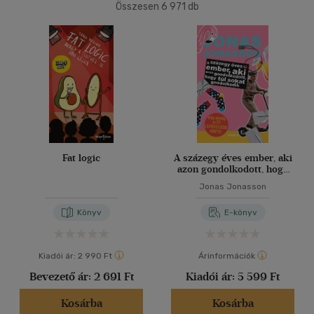
Összesen
6 971
db
40 db / oldal
Ár szerint
500 Ft alatt
(37)
500 Ft - 2500 Ft
(5226)
Alkalmaz
2500 Ft - 4500 Ft
(1218)
4500 Ft felett
(559)
Korosztály szerint
Fat logic
A százegy éves ember, aki
azon gondolkodott, hogy
Gyermek
(8)
túl sokat gondolkodik
Jonas Jonasson
mind
(8)
Könyv
E-könyv
Ifjúsági
(51)
6 -10 év
(1)
Kiadói ár:
2 990 Ft
Árinformációk
10 - 14 év
(7)
Bevezető ár:
2 691 Ft
Kiadói ár:
5 599 Ft
14 - 18 év
(9)
mind
(33)
Kosárba
Kosárba