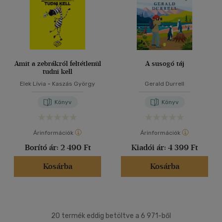
Amit a zebrákról feltétlenül
A susogó táj
tudni kell
Elek Lívia
-
Kaszás György
Gerald Durrell
Könyv
Könyv
Árinformációk
Árinformációk
Borító ár:
2 490 Ft
Kiadói ár:
4 399 Ft
Kosárba
Kosárba
20 termék eddig betöltve a 6 971-ből