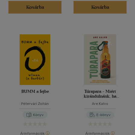
(236)
Kosárba
Kosárba
(90)
(33)
(14)
(11)
(6588)
Alkalmaz
BUMM a fejbe
Túrapara - Miért
kirándulnánk, ha
kocsmába is mehetünk?
Pétervári Zoltán
Are Kalvo
Könyv
E-könyv
Árinformációk
Árinformációk