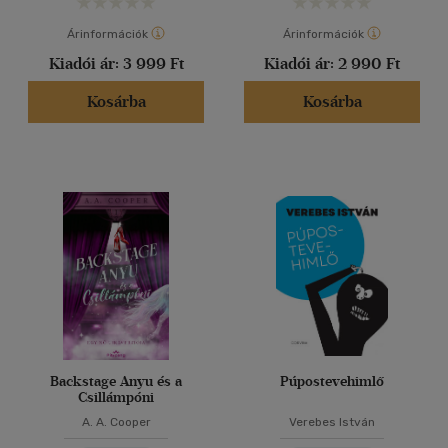
Árinformációk
Árinformációk
Kiadói ár:
3 999 Ft
Kiadói ár:
2 990 Ft
Kosárba
Kosárba
Backstage Anyu és a
Púpostevehimlő
Csillámpóni
A. A. Cooper
Verebes István