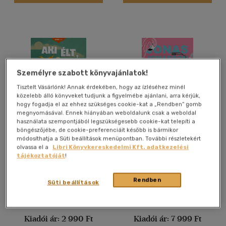
Gyermek és ifjúsági
(4)
Felnőtt
(1427)
Nyelv szerint
Magyar
(1413)
Személyre szabott könyvajánlatok!
Tisztelt Vásárlónk! Annak érdekében, hogy az ízléséhez minél
Angol
(159)
közelebb álló könyveket tudjunk a figyelmébe ajánlani, arra kérjük,
Angol-francia
(1)
hogy fogadja el az ehhez szükséges cookie-kat a „Rendben” gomb
megnyomásával. Ennek hiányában weboldalunk csak a weboldal
Angol - magyar - orosz
(1)
használata szempontjából legszükségesebb cookie-kat telepíti a
böngészőjébe, de cookie-preferenciáit később is bármikor
Aki élt, aki nem
A százegy éves ember, aki
Francia
(3)
módosíthatja a Süti beállítások menüpontban. További részletekért
azon gondolkodott, hogy
olvassa el a
Libri Könyvkereskedelmi Kft. adatkezelési
Német
(19)
túl sokat gondolkodik
Eva Swedenmark
Jonas Jonasson
tájékoztatóját
!
Román
(1)
E-könyv
Könyv
Szerb - horvát
(1)
Rendben
Süti beállítások
Árinformációk
Árinformációk
Vélemény szerint
Kiadói ár:
2 990 Ft
Kiadói ár:
7 999 Ft