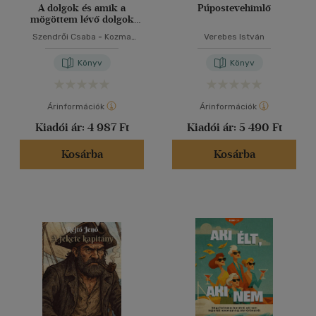
A dolgok és amik a
Púpostevehimlő
mögöttem lévő dolgok
mögött vannak
Szendrői Csaba
-
Kozma
Verebes István
András
Könyv
Könyv
Árinformációk
Árinformációk
Kiadói ár:
4 987 Ft
Kiadói ár:
5 490 Ft
Kosárba
Kosárba