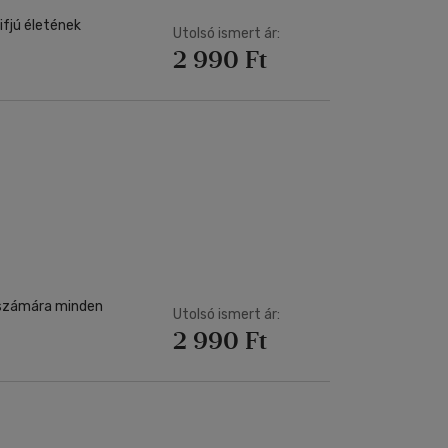
ifjú életének
Utolsó ismert ár:
2 990 Ft
i számára minden
Utolsó ismert ár:
2 990 Ft