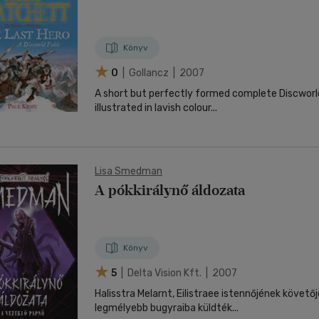
Könyv
0
| Gollancz | 2007
A short but perfectly formed complete Discworld
illustrated in lavish colour...
Lisa Smedman
A pókkirálynő áldozata
Könyv
5
| Delta Vision Kft. | 2007
Halisstra Melarnt, Eilistraee istennőjének követőj
legmélyebb bugyraiba küldték...