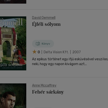
David Gemmell
Éjféli sólyom
Könyv
0
| Delta Vision Kft. | 2007
Az epikus történet egy ifjú esküvésével veszi k
neki, hogy egy napon kivágom azt...
Anne Mccaffrey
Fehér sárkány