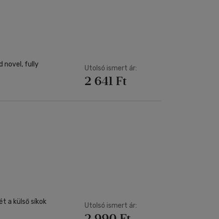
 novel, fully
Utolsó ismert ár:
2 641 Ft
ét a külső síkok
Utolsó ismert ár:
2 990 Ft