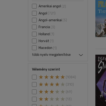
Amerikai angol
(2)
Angol
(721)
Angol-amerikai
(5)
Francia
(3)
Holland
(1)
Horvát
(1)
Macedon
(1)
több nyelv megjelenítése
Vélemény szerint
(1084)
(310)
(69)
(13)