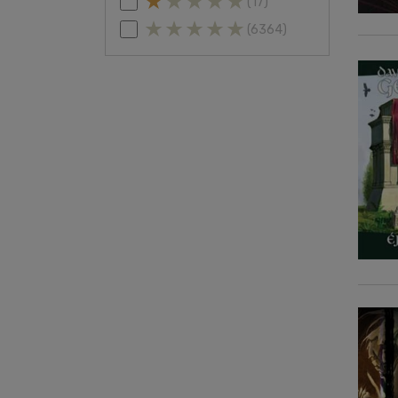
(17)
(6364)