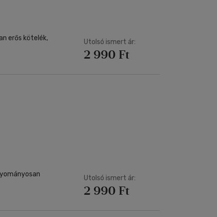
Utolsó ismert ár:
2 990 Ft
hagyományosan
Utolsó ismert ár:
2 990 Ft