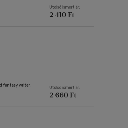
Utolsó ismert ár:
2 410 Ft
d fantasy writer.
Utolsó ismert ár:
2 660 Ft