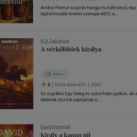
Amikor Piemur szoprán hangja mutálni kezd, épp 
legfontosabb énekes szerepe előtt, a...
R. A. Salvatore
A vérkőföldek királya
Könyv
5
| Delta Vision Kft. | 2007
Az orgyilkos Egy hideg és szenvtelen gyilkos, ak
léleknek, köztük sajátjának is...
David Gemmell
Király a kapun túl