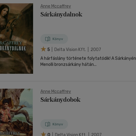
Anne Mccaffrey
Sárkánydalnok
Könyv
5
| Delta Vision Kft. | 2007
A hárfáslány története folytatódik! A Sárkányénekben megismert
Menolli bronzsárkány hátán...
Anne Mccaffrey
Sárkánydobok
Könyv
0
| Delta Vision Kft. | 2007