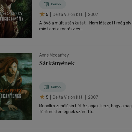
Könyv
5
| Delta Vision Kft. | 2007
A jövő a múlt után kutat... Nem létezett még olyan erős kötelék,
mint ami a merész és...
Anne Mccaffrey
Sárkányének
Könyv
5
| Delta Vision Kft. | 2007
Menolli a zenélésért él. Az apja ellenzi, hogy a 
férfimesterségnek számító...