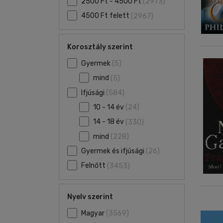
2500 Ft - 4500 Ft
(2973)
4500 Ft felett
(2967)
Korosztály szerint
Gyermek
(5)
mind
(5)
Ifjúsági
(584)
10 - 14 év
(24)
14 - 18 év
(330)
mind
(228)
Gyermek és ifjúsági
(26)
Felnőtt
(3453)
Nyelv szerint
Magyar
(3569)