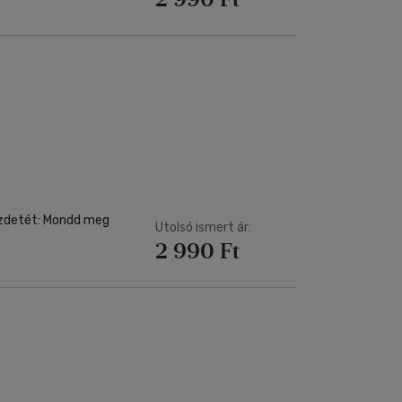
ezdetét: Mondd meg
Utolsó ismert ár:
2 990 Ft