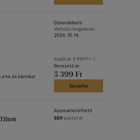
Előrendelhető
Várható megjelenés:
2026. 10. 14.
Kiadói ár:
5 999 Ft
Bevezető ár:
5 399 Ft
 a hó, és bármikor
Kosárba
Azonnal letölthető
iltott
559
pontot ér