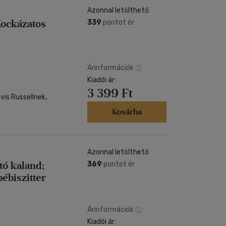
Azonnal letölthető
Kockázatos
339
pontot ér
Árinformációk
Kiadói ár:
3 399 Ft
avis Russellnek,
Kosárba
Azonnal letölthető
tó kaland;
369
pontot ér
ébiszitter
Árinformációk
Kiadói ár: