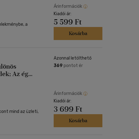
Árinformációk
Kiadói ár:
5 599 Ft
selekménybe, a
Kosárba
Azonnal letölthető
ülönös
369
pontot ér
lek; Az ég
Árinformációk
Kiadói ár:
3 699 Ft
ont mind az üzleti,
Kosárba