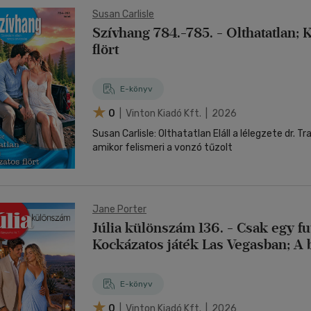
Susan Carlisle
Szívhang 784.-785. - Olthatatlan; 
flört
E-könyv
0
| Vinton Kiadó Kft. | 2026
Susan Carlisle: Olthatatlan Eláll a lélegzete dr. Tr
amikor felismeri a vonzó tűzolt
Jane Porter
Júlia különszám 136. - Csak egy fu
Kockázatos játék Las Vegasban; A b
E-könyv
0
| Vinton Kiadó Kft. | 2026