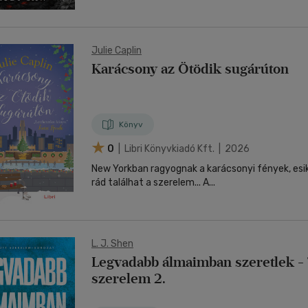
Julie Caplin
Karácsony az Ötödik sugárúton
Könyv
0
| Libri Könyvkiadó Kft. | 2026
New Yorkban ragyognak a karácsonyi fények, esik
rád találhat a szerelem... A...
L. J. Shen
Legvadabb álmaimban szeretlek - T
szerelem 2.