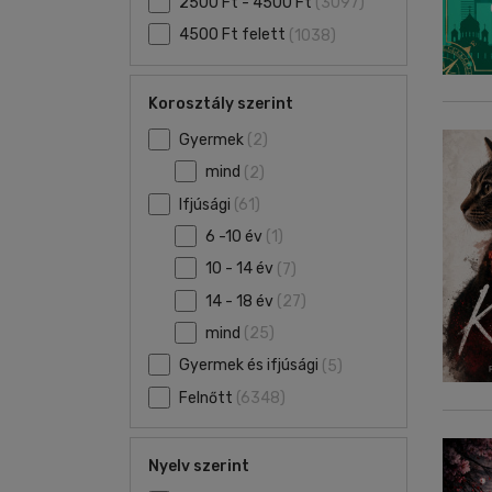
2500 Ft - 4500 Ft
(3097)
4500 Ft felett
(1038)
Korosztály szerint
Gyermek
(2)
mind
(2)
Ifjúsági
(61)
6 -10 év
(1)
10 - 14 év
(7)
14 - 18 év
(27)
mind
(25)
Gyermek és ifjúsági
(5)
Felnőtt
(6348)
Nyelv szerint