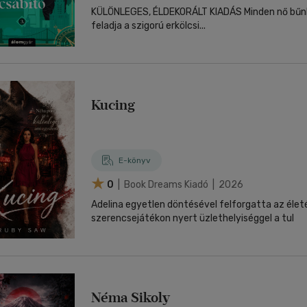
KÜLÖNLEGES, ÉLDEKORÁLT KIADÁS Minden nő bűnbe eshet. Olivia is
feladja a szigorú erkölcsi...
Kucing
E-könyv
0
| Book Dreams Kiadó | 2026
Adelina egyetlen döntésével felforgatta az élet
szerencsejátékon nyert üzlethelyiséggel a tul
Néma Sikoly