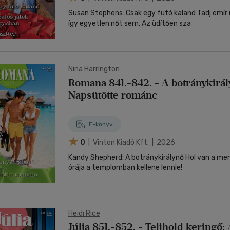
Susan Stephens: Csak egy futó kaland Tadj emí
így egyetlen nőt sem. Az üdítően sza
Nina Harrington
Romana 841.-842. - A botránykirál
Napsütötte románc
E-könyv
0
| Vinton Kiadó Kft. | 2026
Kandy Shepherd: A botránykirálynő Hol van a me
órája a templomban kellene lennie!
Heidi Rice
Júlia 851.-852. - Telihold keringő; 