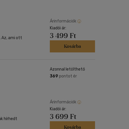
Árinformációk
Kiadói ár:
3 499 Ft
 Az, ami ott
Kosárba
Azonnal letölthető
369
pontot ér
Árinformációk
Kiadói ár:
3 699 Ft
k hírhedt
Kosárba