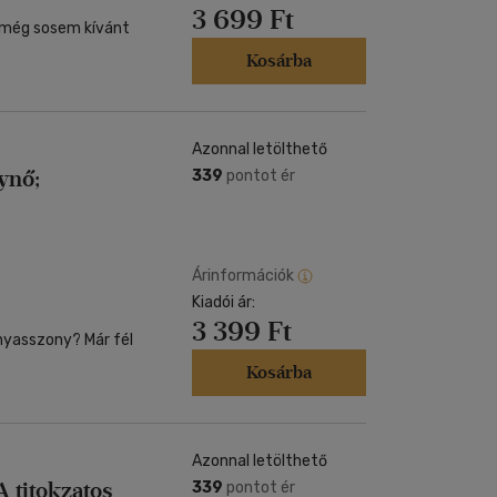
3 699 Ft
r még sosem kívánt
Kosárba
Azonnal letölthető
ynő;
339
pontot ér
Árinformációk
Kiadói ár:
3 399 Ft
nyasszony? Már fél
Kosárba
Azonnal letölthető
A titokzatos
339
pontot ér