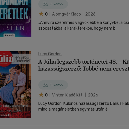
E-könyv
0
| Álomgyár Kiadó | 2026
,,Annyira szerelmes vagyok ebbe a könyvbe, a c
szócsatákba, a karakterekbe, hogy nem b
Lucy Gordon
A Júlia legszebb történetei 48. - K
házasságszerző; Többé nem ereszt
küldötte
E-könyv
0
| Vinton Kiadó Kft. | 2026
Lucy Gordon: Különös házasságszerző Darius Falc
mind a magánéletben egymás után é