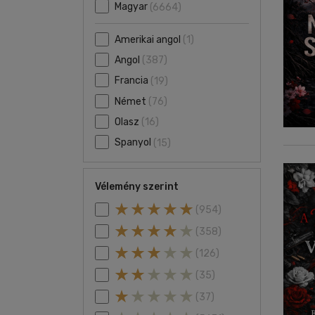
Magyar
(6664)
Amerikai angol
(1)
Angol
(387)
Francia
(19)
Német
(76)
Olasz
(16)
Spanyol
(15)
Vélemény szerint
(954)
(358)
(126)
(35)
(37)