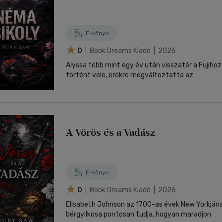
E-könyv
0
| Book Dreams Kiadó | 2026
Alyssa több mint egy év után visszatér a Fujihoz.
történt vele, örökre megváltoztatta az
A Vörös és a Vadász
E-könyv
0
| Book Dreams Kiadó | 2026
Elisabeth Johnson az 1700-as évek New Yorkjána
bérgyilkosa pontosan tudja, hogyan maradjon