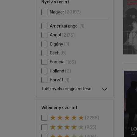
Nyelv szerint
Magyar
(20107)
Amerikai angol
(1)
Angol
(2173)
Cigány
(1)
Cseh
(8)
Francia
(163)
Holland
(2)
Horvát
(1)
több nyelv megjelenítése
Vélemény szerint
(2288)
(955)
(306)