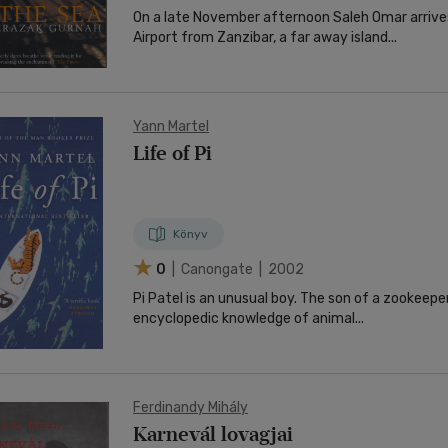
On a late November afternoon Saleh Omar arrive
Airport from Zanzibar, a far away island...
Yann Martel
Life of Pi
Könyv
0
| Canongate | 2002
Pi Patel is an unusual boy. The son of a zookeeper
encyclopedic knowledge of animal...
Ferdinandy Mihály
Karnevál lovagjai