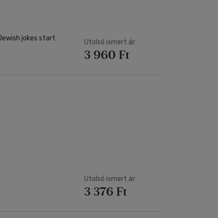
Jewish jokes start
Utolsó ismert ár:
3 960 Ft
Utolsó ismert ár:
3 376 Ft