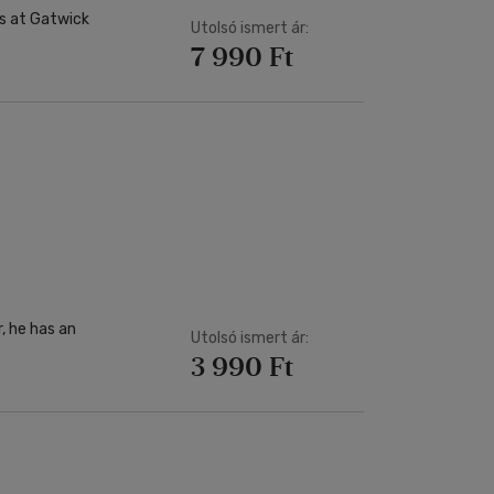
s at Gatwick
Utolsó ismert ár:
7 990 Ft
, he has an
Utolsó ismert ár:
3 990 Ft