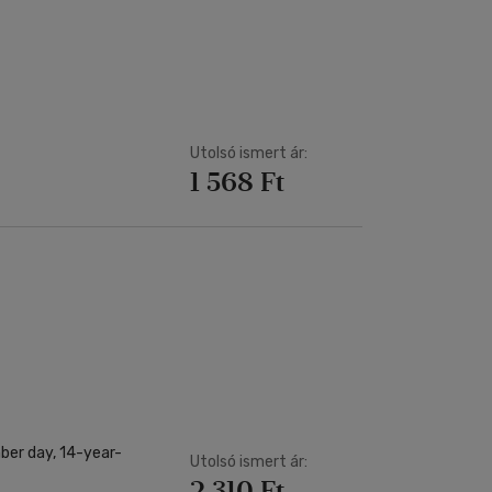
Utolsó ismert ár:
1 568 Ft
er day, 14-year-
Utolsó ismert ár:
2 310 Ft