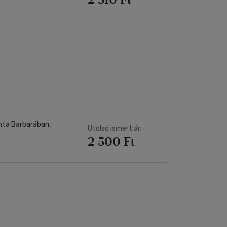
nta Barbarában,
Utolsó ismert ár:
2 500 Ft