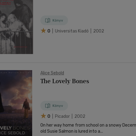
Könyv
0
| Universitas Kiadó | 2002
Alice Sebold
The Lovely Bones
Könyv
0
| Picador | 2002
On her way home from school on a snowy Decemb
old Susie Salmon is lured into a...