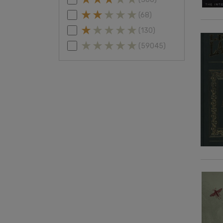
(68)
(130)
(59045)