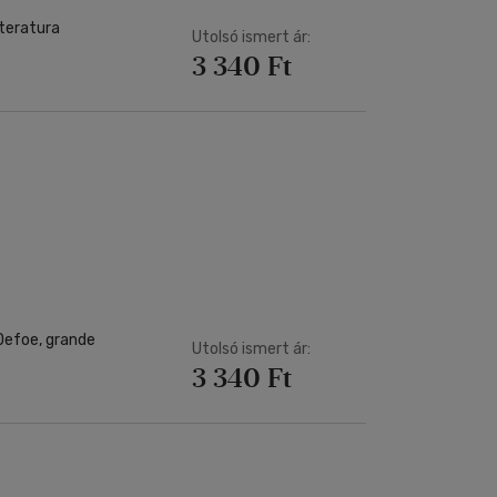
iteratura
Utolsó ismert ár:
3 340 Ft
 Defoe, grande
Utolsó ismert ár:
3 340 Ft