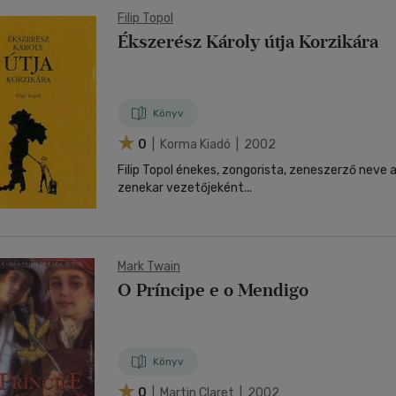
Filip Topol
Ékszerész Károly útja Korzikára
Könyv
0
| Korma Kiadó | 2002
Filip Topol énekes, zongorista, zeneszerző neve a
zenekar vezetőjeként...
Mark Twain
O Príncipe e o Mendigo
Könyv
0
| Martin Claret | 2002