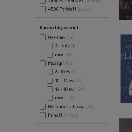
2500 Ft - 4500 Ft
(16968)
4500 Ft felett
(8534)
Korosztály szerint
Gyermek
(13)
3 - 6 év
(1)
mind
(8)
Ifjúsági
(285)
6 -10 év
(6)
10 - 14 év
(22)
14 - 18 év
(130)
mind
(117)
Gyermek és ifjúsági
(35)
Felnőtt
(21203)