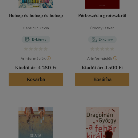
Holnap és holnap és holnap
Párbeszéd a groteszkről
Gabrielle Zevin
Örkény István
E-könyv
E-könyv
Árinformációk
Árinformációk
Kiadói ár:
4 280 Ft
Kiadói ár:
4 599 Ft
Kosárba
Kosárba