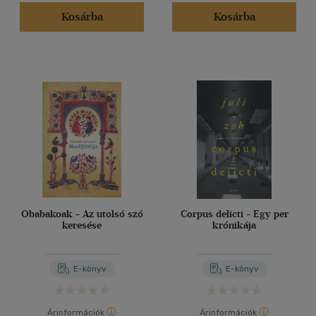
Kosárba
Kosárba
Vélemény szerint
(2288)
(955)
(306)
(68)
(130)
(59047)
Alkalmaz
Obabakoak - Az utolsó szó
Corpus delicti - Egy per
keresése
krónikája
E-könyv
E-könyv
Árinformációk
Árinformációk