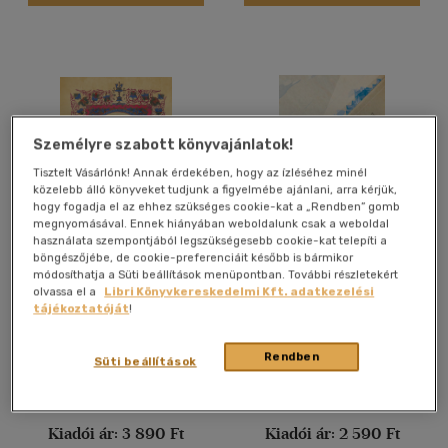
mind
(116)
Gyermek és ifjúsági
(35)
Felnőtt
(21194)
Nyelv szerint
Személyre szabott könyvajánlatok!
Magyar
(20103)
Tisztelt Vásárlónk! Annak érdekében, hogy az ízléséhez minél
közelebb álló könyveket tudjunk a figyelmébe ajánlani, arra kérjük,
Amerikai angol
(1)
hogy fogadja el az ehhez szükséges cookie-kat a „Rendben” gomb
megnyomásával. Ennek hiányában weboldalunk csak a weboldal
Angol
(2171)
használata szempontjából legszükségesebb cookie-kat telepíti a
böngészőjébe, de cookie-preferenciáit később is bármikor
Manyunya
Apám könyvtára -
Cigány
(1)
módosíthatja a Süti beállítások menüpontban. További részletekért
Rekviem
olvassa el a
Libri Könyvkereskedelmi Kft. adatkezelési
Cseh
(8)
tájékoztatóját
!
Francia
(163)
E-könyv
E-könyv
Holland
(2)
Rendben
Süti beállítások
Horvát
(1)
Árinformációk
Árinformációk
több nyelv megjelenítése
Kiadói ár:
3 890 Ft
Kiadói ár:
2 590 Ft