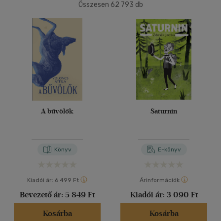
Összesen
62 793
db
40 db / oldal
Ár szerint
500 Ft alatt
(534)
500 Ft - 2500 Ft
(37510)
Alkalmaz
2500 Ft - 4500 Ft
(16975)
4500 Ft felett
(8535)
Korosztály szerint
A bűvölők
Saturnin
Gyermek
(13)
3 - 6 év
(1)
Könyv
E-könyv
mind
(8)
Ifjúsági
(283)
Kiadói ár:
6 499 Ft
Árinformációk
6 -10 év
(6)
Bevezető ár:
5 849 Ft
Kiadói ár:
3 090 Ft
10 - 14 év
(22)
14 - 18 év
(129)
Kosárba
Kosárba