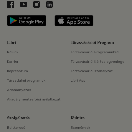
Libri a Facebookon
Libri a Youtube-on
Libri az Instagramon
Libri a LinkedInen
Libri applikáció Szerezd meg: Google P
Libri applikáció 
Libri
Törzsvásárlói Program
Rólunk
Törzsvásárlói Programunkról
Karrier
Törzsvásárlói Kártya egyenlege
Impresszum
Törzsvásárlói szabályzat
Társadalmi programok
Libri App
Adományozás
Akadálymentesítési nyilatkozat
Szolgáltatás
Kultúra
Boltkereső
Események