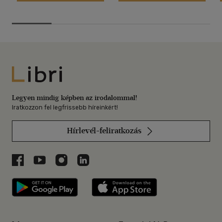
Libri
Legyen mindig képben az irodalommal!
Iratkozzon fel legfrissebb híreinkért!
Hírlevél-feliratkozás
Libri a Facebookon
Libri a Youtube-on
Libri az Instagramon
Libri a LinkedInen
Libri applikáció Szerezd meg: Google P
Libri applikáció 