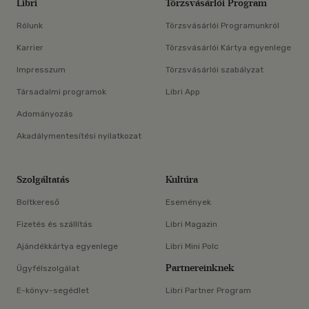
Libri
Törzsvásárlói Program
Rólunk
Törzsvásárlói Programunkról
Karrier
Törzsvásárlói Kártya egyenlege
Impresszum
Törzsvásárlói szabályzat
Társadalmi programok
Libri App
Adományozás
Akadálymentesítési nyilatkozat
Szolgáltatás
Kultúra
Boltkereső
Események
Fizetés és szállítás
Libri Magazin
Ajándékkártya egyenlege
Libri Mini Polc
Partnereinknek
Ügyfélszolgálat
E-könyv-segédlet
Libri Partner Program