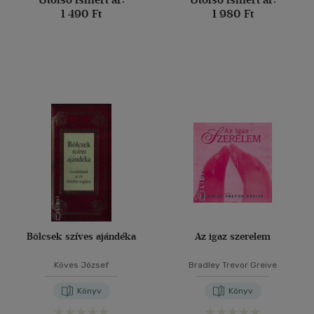
1 490 Ft
1 980 Ft
Bölcsek szíves ajándéka
Az igaz szerelem
Köves József
Bradley Trevor Greive
Könyv
Könyv