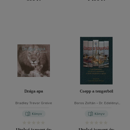
Drága apa
Csepp a tengerből
Bradley Trevor Greive
Boros Zoltán
-
Dr. Edelényi
Judit
-
Szőke Ágnes
Könyv
Könyv
Utolsó ismert ár:
Utolsó ismert ár: