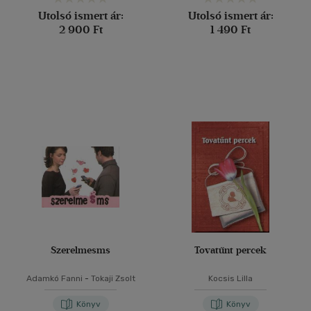
Utolsó ismert ár:
Utolsó ismert ár:
2 900 Ft
1 490 Ft
Szerelmesms
Tovatűnt percek
Adamkó Fanni
-
Tokaji Zsolt
Kocsis Lilla
Könyv
Könyv