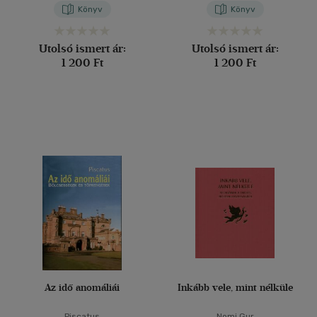
Könyv
Könyv
Utolsó ismert ár:
Utolsó ismert ár:
1 200 Ft
1 200 Ft
Az idő anomáliái
Inkább vele, mint nélküle
Piscatus
Nomi Gur