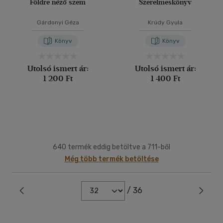
Földre néző szem
Szerelmeskönyv
Gárdonyi Géza
Krúdy Gyula
Könyv
Könyv
Utolsó ismert ár:
Utolsó ismert ár:
1 200 Ft
1 400 Ft
640 termék eddig betöltve a 711-ből
Még több termék betöltése
/ 36