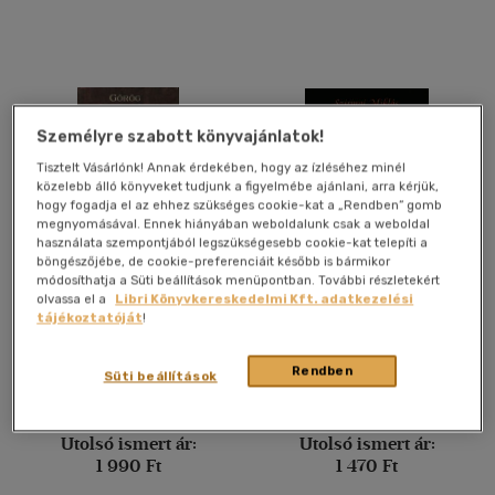
Francia
(1)
Német
(7)
Spanyol
(1)
Szlovák
(1)
Személyre szabott könyvajánlatok!
Tisztelt Vásárlónk! Annak érdekében, hogy az ízléséhez minél
közelebb álló könyveket tudjunk a figyelmébe ajánlani, arra kérjük,
Vélemény szerint
hogy fogadja el az ehhez szükséges cookie-kat a „Rendben” gomb
megnyomásával. Ennek hiányában weboldalunk csak a weboldal
(52)
használata szempontjából legszükségesebb cookie-kat telepíti a
böngészőjébe, de cookie-preferenciáit később is bármikor
(13)
módosíthatja a Süti beállítások menüpontban. További részletekért
Görög bölcsességek
Depilógus
(6)
olvassa el a
Libri Könyvkereskedelmi Kft. adatkezelési
tájékoztatóját
!
(3)
Dér Terézia
-
Nótári Tamás
Szirmai Miklós
(4)
Rendben
Süti beállítások
Könyv
Könyv
(633)
Utolsó ismert ár:
Utolsó ismert ár:
1 990 Ft
1 470 Ft
Alkalmaz