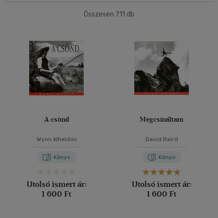
(27)
Összesen
711
db
40 db / oldal
Korosztály szerint
Gyermek
(1)
Alkalmaz
3 - 6 év
(1)
Ifjúsági
(23)
14 - 18 év
(5)
mind
(14)
Gyermek és ifjúsági
(1)
A csönd
Megcsináltam
Felnőtt
(613)
Wynn Wheldon
David Baird
Könyv
Könyv
Nyelv szerint
Magyar
(665)
Utolsó ismert ár:
Utolsó ismert ár:
1 600 Ft
1 600 Ft
Angol
(11)
Bosnyák
(1)