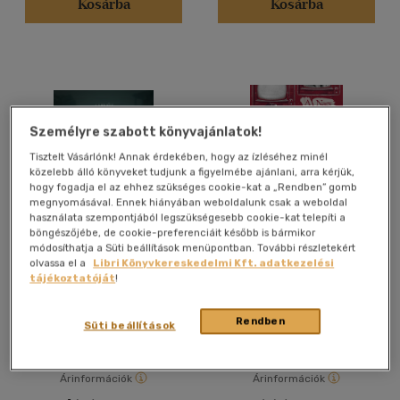
Kosárba
Kosárba
Francia
(1)
Német
(7)
Spanyol
(1)
Szlovák
(1)
Személyre szabott könyvajánlatok!
Vélemény szerint
Tisztelt Vásárlónk! Annak érdekében, hogy az ízléséhez minél
közelebb álló könyveket tudjunk a figyelmébe ajánlani, arra kérjük,
(52)
hogy fogadja el az ehhez szükséges cookie-kat a „Rendben” gomb
megnyomásával. Ennek hiányában weboldalunk csak a weboldal
(13)
használata szempontjából legszükségesebb cookie-kat telepíti a
böngészőjébe, de cookie-preferenciáit később is bármikor
(6)
módosíthatja a Süti beállítások menüpontban. További részletekért
Örökség
A Nagy Testvér figyel
olvassa el a
Libri Könyvkereskedelmi Kft. adatkezelési
(3)
tájékoztatóját
!
H. Nagy Péter
George Orwell
(4)
Rendben
(634)
Könyv
Könyv
Süti beállítások
Árinformációk
Árinformációk
Alkalmaz