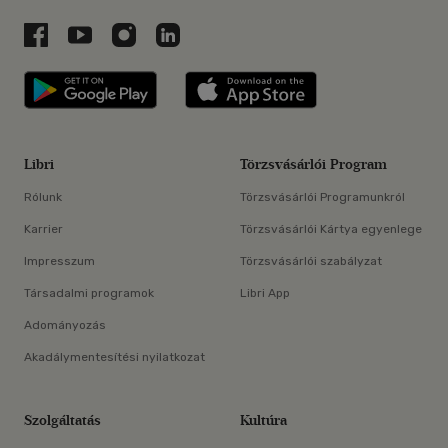
Libri a Facebookon
Libri a Youtube-on
Libri az Instagramon
Libri a LinkedInen
Libri applikáció Szerezd meg: Google P
Libri applikáció 
Libri
Törzsvásárlói Program
Rólunk
Törzsvásárlói Programunkról
Karrier
Törzsvásárlói Kártya egyenlege
Impresszum
Törzsvásárlói szabályzat
Társadalmi programok
Libri App
Adományozás
Akadálymentesítési nyilatkozat
Szolgáltatás
Kultúra