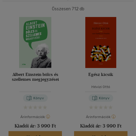
(27)
Összesen
712
db
40 db / oldal
Korosztály szerint
Gyermek
(1)
Alkalmaz
3 - 6 év
(1)
Ifjúsági
(23)
14 - 18 év
(5)
mind
(14)
Gyermek és ifjúsági
(1)
Albert Einstein bölcs és
Egész kicsik
szellemes megjegyzései
Felnőtt
(614)
Hévizi Ottó
Könyv
Könyv
Nyelv szerint
Magyar
(666)
Árinformációk
Árinformációk
Angol
Kiadói ár:
(11)
3 990 Ft
Kiadói ár:
3 990 Ft
Bosnyák
(1)