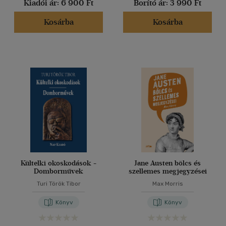
Kiadói ár:
6 900 Ft
Borító ár:
3 990 Ft
Kosárba
Kosárba
Kültelki okoskodások -
Jane Austen bölcs és
Domborművek
szellemes megjegyzései
Turi Török Tibor
Max Morris
Könyv
Könyv