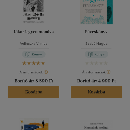
Jókor legyen mondva
Füveskönyv
Velinszky Vilmos
Szabó Magda
Könyv
Könyv
Árinformációk
Árinformációk
Borító ár:
3 590 Ft
Borító ár:
4 999 Ft
Kosárba
Kosárba