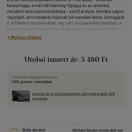
keresztapja, a mértéktelenség főpapja és az amerikai
rémálom első számú krónikása - ezúttal olyan témába vágta
fejszéjét, ami mindenki másnak túl meredek lenne: önmagáról
ír. A Félelem birodalmában, rég várt visszaemlékezéseiben, a
Doki féktelen életének főként piálással és írással eltöltött
évtizedeire tekint vissza. Whiskyvel és LSD-vel felturbózott
+ Mutass többet
őrült utazások, egy gigantikus tarajos sün, csajok, fegyverek,
robbanószerek, és persze motorok történetét tárja elénk. És
nem felejt el szót ejteni zűrös Lousville-i gyerekkoráról, a
Utolsó ismert ár:
3 480 Ft
pornóiparban tett kalandjáról, arról, hogy ringbe szállt az
aspeni sheriffi székért, és, hogy milyen érzés, amikor az
embert véletlenségből azzal vádolják, hogy megpróbálta
kinyírni Jack Nicholsont... "Hatalmas példányszámban eladott
A termék megvásárlásával
348 pontot szerezhet
brutális és bizarr könyvek hírhedt írója, és széles körben
rettegett újságíró voltam... Ráadásul mindig be voltam állva,
be voltam kattanva, és állig fel voltam fegyverkezve." (A
Legyen Ön is törzsvásárlónk, kártyájára akár 10%
visszajár.
szerző)
Bolti átvétel
Elérhető készlet esetén akár ma