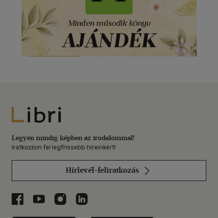
Libri
Legyen mindig képben az irodalommal!
Iratkozzon fel legfrissebb híreinkért!
Hírlevél-feliratkozás
Libri a Facebookon
Libri a Youtube-on
Libri az Instagramon
Libri a LinkedInen