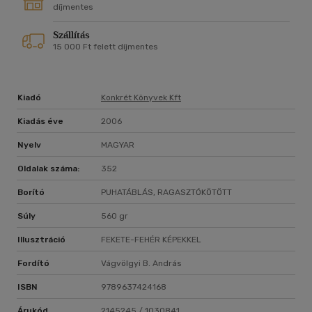
díjmentes
Szállítás
15 000 Ft felett díjmentes
Kiadó
Konkrét Könyvek Kft
Kiadás éve
2006
Nyelv
MAGYAR
Oldalak száma:
352
Borító
PUHATÁBLÁS, RAGASZTÓKÖTÖTT
Súly
560 gr
Illusztráció
FEKETE-FEHÉR KÉPEKKEL
Fordító
Vágvölgyi B. András
ISBN
9789637424168
Árukód
2145245 / 1030841