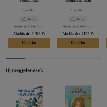
Prédák háza
Ragadozók Háza
Diana Hunt
Diana Hunt
Könyv
Könyv
Borító ár:
5 590 Ft
Borító ár:
5 890 Ft
Akciós ár:
3 913 Ft
Akciós ár:
4 123 Ft
Kosárba
Kosárba
Új megjelenések