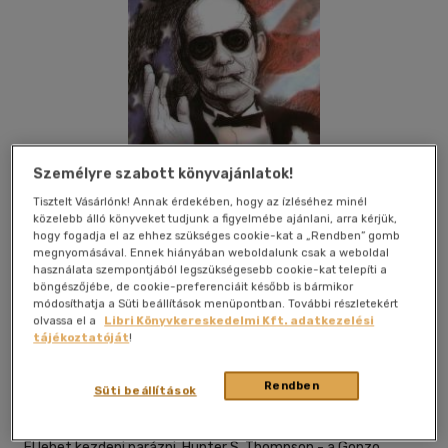
Személyre szabott könyvajánlatok!
Tisztelt Vásárlónk! Annak érdekében, hogy az ízléséhez minél
közelebb álló könyveket tudjunk a figyelmébe ajánlani, arra kérjük,
hogy fogadja el az ehhez szükséges cookie-kat a „Rendben” gomb
megnyomásával. Ennek hiányában weboldalunk csak a weboldal
használata szempontjából legszükségesebb cookie-kat telepíti a
böngészőjébe, de cookie-preferenciáit később is bármikor
módosíthatja a Süti beállítások menüpontban. További részletekért
Kívánságlistához adom
Megosztom
olvassa el a
Libri Könyvkereskedelmi Kft. adatkezelési
tájékoztatóját
!
Konkrét Könyvek Kft
|
2006
|
magyar nyelvű
|
puhatáblás,
Rendben
Süti beállítások
ragasztókötött
|
352 oldal
El lehet kezdeni parázni. Hunter S. Thompson - a Gonzo