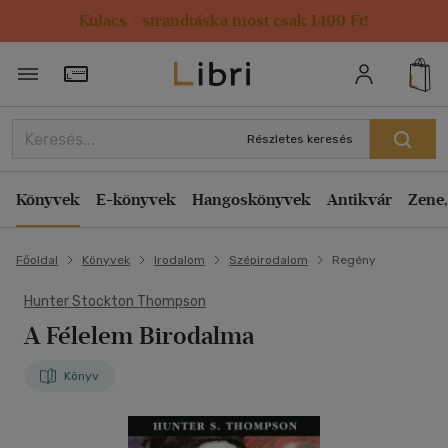
Kulacs / strandtáska most csak 1499 Ft!
Törzsvásárlói Kártya adatai
Részletes keresés
Könyvek
E-könyvek
Hangoskönyvek
Antikvár
Zene,
Főoldal
Könyvek
Irodalom
Szépirodalom
Regény
Hunter Stockton Thompson
A Félelem Birodalma
Könyv