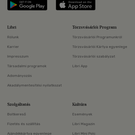
Libri applikáció Szerezd meg: Google P
Libri applikáció 
Libri
Törzsvásárlói Program
Rólunk
Törzsvásárlói Programunkról
Karrier
Törzsvásárlói Kártya egyenlege
Impresszum
Törzsvásárlói szabályzat
Társadalmi programok
Libri App
Adományozás
Akadálymentesítési nyilatkozat
Szolgáltatás
Kultúra
Boltkereső
Események
Fizetés és szállítás
Libri Magazin
Ajándékkártya egyenlege
Libri Mini Polc