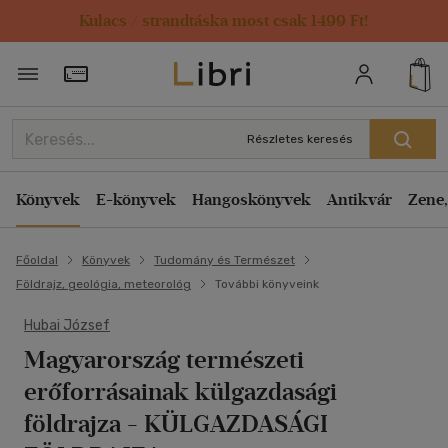
Kulacs / strandtáska most csak 1499 Ft!
Törzsvásárlói Kártya adatai
Részletes keresés
Könyvek
E-könyvek
Hangoskönyvek
Antikvár
Zene,
Főoldal
Könyvek
Tudomány és Természet
Földrajz, geológia, meteorológ
További könyveink
Hubai József
Magyarország természeti
erőforrásainak külgazdasági
földrajza
- KÜLGAZDASÁGI