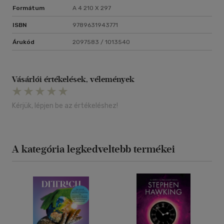
Formátum
A 4 210 X 297
ISBN
9789631943771
Árukód
2097583 / 1013540
Vásárlói értékelések, vélemények
Kérjük, lépjen be az értékeléshez!
A kategória legkedveltebb termékei