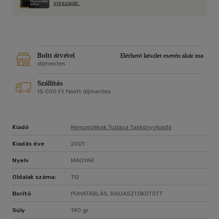
visszajár.
élénkíthető a természeti erőforrások külkereskedelmi hatása
változó külkereskedelmi ügyletekkel? - Vajon a természeti
erőforrások felértékelődnek vagy leértékelődnek
nemzetgazdaságunkban és a világpiacon? A válaszokat e
kötet próbálja megfogalmazni.
Bolti átvétel
Elérhető készlet esetén akár ma
díjmentes
Szállítás
15 000 Ft felett díjmentes
Kiadó
Nemzedékek Tudása Tankönyvkiadó
Kiadás éve
2001
Nyelv
MAGYAR
Oldalak száma:
112
Borító
PUHATÁBLÁS, RAGASZTÓKÖTÖTT
Súly
190 gr