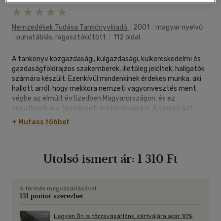
Nemzedékek Tudása Tankönyvkiadó
|
2001
|
magyar nyelvű
|
puhatáblás, ragasztókötött
|
112 oldal
A tankönyv közgazdasági, külgazdasági, külkereskedelmi és
gazdaságföldrajzos szakemberek, illetőleg jelöltek, hallgatók
számára készült. Ezenkívül mindenkinek érdekes munka, aki
hallott arról, hogy mekkora nemzeti vagyonvesztés ment
végbe az elmúlt évtizedben Magyarországon, és ez
vonatkozik-e a természeti erőforrásokra is. A szerző azt
vizsgálja, hogy az 1989-től 2000-ig lezajlott hazai
+ Mutass többet
rendszerváltás milyen változásokat idézett elő természeti
erőforrásaink gazdálkodásában. Azt bizonyítja, hogy nemzeti
vagyonúnkban a természeti erőforrásaink nem veszítettek
Utolsó ismert ár:
1 310 Ft
pozíciókat, sőt értéknövekedésük figyelhető meg. Ahhoz,
hogy ez a tendencia folytatódjon, további erőfeszítéseket
szükséges tenni külgazdasági téren is. Például: - Hogyan lehet
bekalkulálnunk azt, miként bánik Magyarország természeti
A termék megvásárlásával
131 pontot szerezhet
erőforrásaival, illetve a természeti tőke hogyan realizálódik
külgazdaságunkban? - Milyen szerepet játszik a természeti
erőforrás külkereskedelmünk aktív serpenyőjében? - Hogyan
Legyen Ön is törzsvásárlónk, kártyájára akár 10%