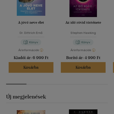
A jövő neve élet
Az idő rövid története
Dr. Dittrich Ernő
Stephen Hawking
Könyv
Könyv
Árinformációk
Árinformációk
Kiadói ár:
6 999 Ft
Borító ár:
4 990 Ft
Kosárba
Kosárba
Új megjelenések