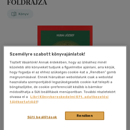
FÖLDRAJZA
Könyv
Személyre szabott könyvajánlatok!
Tisztelt Vásárlónk! Annak érdekében, hogy az ízléséhez minél
közelebb álló könyveket tudjunk a figyelmébe ajánlani, arra kérjük,
hogy fogadja el az ehhez szükséges cookie-kat a „Rendben” gomb
megnyomásával. Ennek hiányában weboldalunk csak a weboldal
használata szempontjából legszükségesebb cookie-kat telepíti a
böngészőjébe, de cookie-preferenciáit később is bármikor
módosíthatja a Süti beállítások menüpontban. További részletekért
olvassa el a
Libri Könyvkereskedelmi Kft. adatkezelési
tájékoztatóját
!
Rendben
Süti beállítások
Kívánságlistához adom
Megosztom