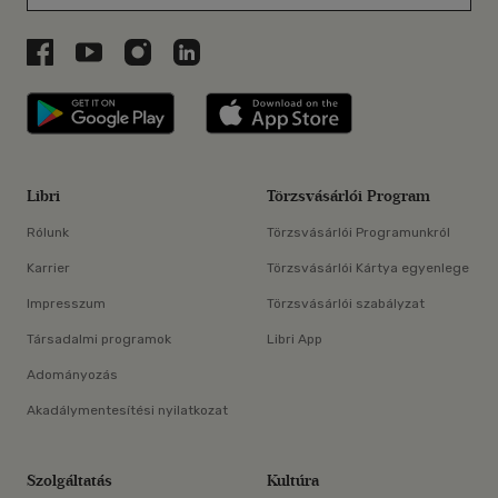
Libri a Facebookon
Libri a Youtube-on
Libri az Instagramon
Libri a LinkedInen
Libri applikáció Szerezd meg: Google P
Libri applikáció 
Libri
Törzsvásárlói Program
Rólunk
Törzsvásárlói Programunkról
Karrier
Törzsvásárlói Kártya egyenlege
Impresszum
Törzsvásárlói szabályzat
Társadalmi programok
Libri App
Adományozás
Akadálymentesítési nyilatkozat
Szolgáltatás
Kultúra