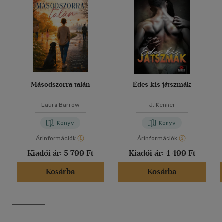
Másodszorra talán
Édes kis játszmák
Laura Barrow
J. Kenner
Könyv
Könyv
Árinformációk
Árinformációk
Kiadói ár:
5 799 Ft
Kiadói ár:
4 499 Ft
Kosárba
Kosárba