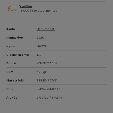
Szállítás
15 000 Ft felett díjmentes
Kiadó
Magvető Kft.
Kiadás éve
2020
Nyelv
MAGYAR
Oldalak száma:
120
Borító
KEMÉNYTÁBLA
Súly
392 gr
Illusztráció
SZÍNES FOTÓK
ISBN
9789631440119
Árukód
2737729 / 1192171