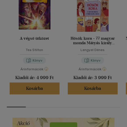
A végső ütközet
Hősök kora - 77 magyar
monda Mátyás király
korától 1848-ig
Tea Stilton
Lengyel Dénes
Könyv
Könyv
Árinformációk
Árinformációk
Kiadói ár:
4 999 Ft
Kiadói ár:
3 999 Ft
Kosárba
Kosárba