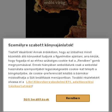
Személyre szabott könyvajánlatok!
Tisztelt Vásárlónk! Annak érdekében, hogy az ízléséhez minél
közelebb álló könyveket tudjunk a figyelmébe ajánlani, arra kérjük,
hogy fogadja el az ehhez szükséges cookie-kat a „Rendben” gomb
megnyomásával. Ennek hiányában weboldalunk csak a weboldal
használata szempontjából legszükségesebb cookie-kat telepíti a
böngészőjébe, de cookie-preferenciáit később is bármikor
módosíthatja a Süti beállítások menüpontban. További részletekért
olvassa el a
Libri Könyvkereskedelmi Kft. adatkezelési
Kívánságlistához adom
Megosztom
tájékoztatóját
!
(3 vélemény)
Rendben
Süti beállítások
Magvető Kft.
|
2020
|
magyar nyelvű
|
keménytábla
|
120
oldal