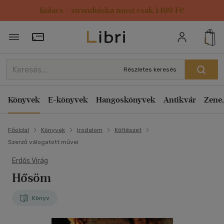
Kulacs / strandtáska most csak 1499 Ft!
Törzsvásárlói Kártya adatai
Részletes keresés
Könyvek
E-könyvek
Hangoskönyvek
Antikvár
Zene,
Főoldal
Könyvek
Irodalom
Költészet
Szerző válogatott művei
Erdős Virág
Hősöm
Könyv