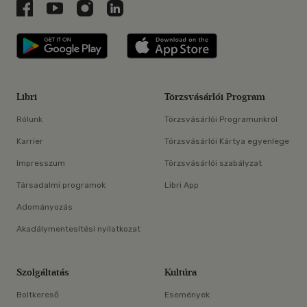
Libri a Facebookon
Libri a Youtube-on
Libri az Instagramon
Libri a LinkedInen
Libri applikáció Szerezd meg: Google P
Libri applikáció 
Libri
Törzsvásárlói Program
Rólunk
Törzsvásárlói Programunkról
Karrier
Törzsvásárlói Kártya egyenlege
Impresszum
Törzsvásárlói szabályzat
Társadalmi programok
Libri App
Adományozás
Akadálymentesítési nyilatkozat
Szolgáltatás
Kultúra
Boltkereső
Események