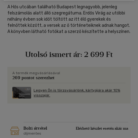
A Hős utcában található Budapest legnagyobb, jelenleg
felszámolás alatt álló szegregátuma. Erdős Virág az utóbbi
néhány évben sok időt töltött az itt élő gyerekek és
felnőttek között, a versek az ő történeteiknek adnak hangot.
A könyvben látható fotókat a szerző készítette a helyszínen.
Utolsó ismert ár:
2 699 Ft
A termék megvásárlásával
269 pontot szerezhet
Legyen Ön is törzsvásárlónk, kártyájára akár 10%
visszajár.
Bolti átvétel
Elérhető készlet esetén akár ma
díjmentes