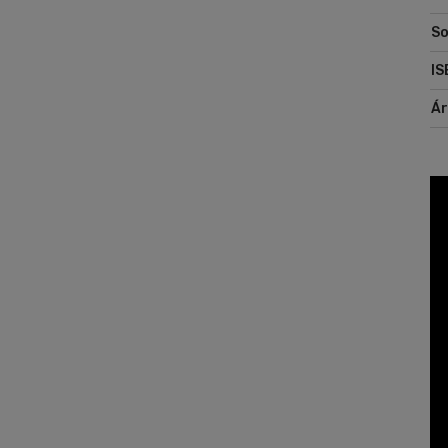
So
IS
Á