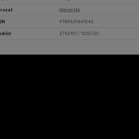
rozat
Időmérték
BN
9789631441543
rukód
2756101 / 1205720