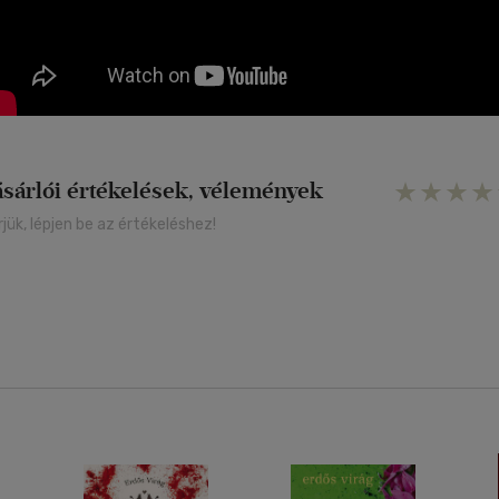
ásárlói értékelések, vélemények
rjük, lépjen be az értékeléshez!