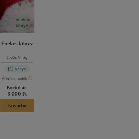
Énekes könyv
Erdős Virág
Könyv
Árinformációk
Borító ár:
3 990 Ft
Kosárba