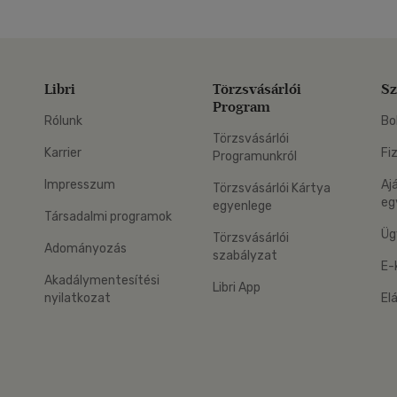
Libri
Törzsvásárlói
Sz
Program
Rólunk
Bo
Törzsvásárlói
Karrier
Fi
Programunkról
Impresszum
Aj
Törzsvásárlói Kártya
eg
egyenlege
Társadalmi programok
Üg
Törzsvásárlói
Adományozás
szabályzat
E-
Akadálymentesítési
Libri App
nyilatkozat
El
eg: Google Play
 applikáció Letölthető az App Store-ból