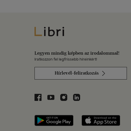
Libri
Legyen mindig képben az irodalommal!
Iratkozzon fel legfrissebb híreinkért!
Hírlevél-feliratkozás
Libri a Facebookon
Libri a Youtube-on
Libri az Instagramon
Libri a LinkedInen
Libri applikáció Szerezd m
Libri