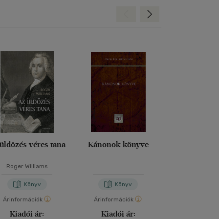
Hátra
Előre
üldözés véres tana
Kánonok könyve
Véges és ör
Roger Williams
Edith St
Könyv
Könyv
Kön
Árinformációk
Árinformációk
Árinformáci
Kiadói ár:
Kiadói ár:
Kiadói 