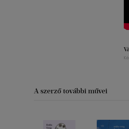
V
Ké
A szerző további művei