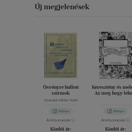
Új megjelenések
Ösvényre hullott
Keresztény és mel
szirmok
Az meg hogy leh
Csanádi Viktor Holló
Könyv
Könyv
Árinformációk
Árinformációk
Kiadói ár:
Kiadói ár: