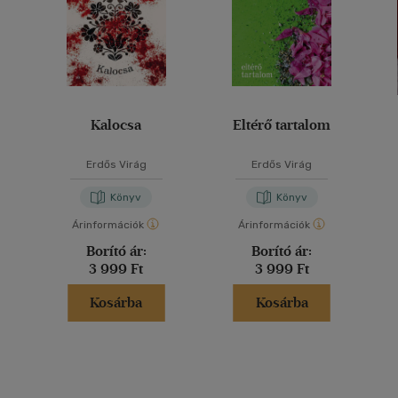
Kalocsa
Eltérő tartalom
Erdős Virág
Erdős Virág
Könyv
Könyv
Árinformációk
Árinformációk
Borító ár:
Borító ár:
3 999 Ft
3 999 Ft
Kosárba
Kosárba