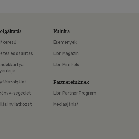
olgáltatás
Kultúra
ltkereső
Események
zetés és szállítás
Libri Magazin
ándékkártya
Libri Mini Polc
yenlege
Partnereinknek
yfélszolgálat
könyv-segédlet
Libri Partner Program
állási nyilatkozat
Médiaajánlat