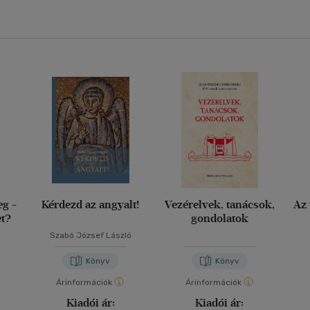
eg -
Kérdezd az angyalt!
Vezérelvek, tanácsok,
Az 
et?
gondolatok
Szabó József László
Könyv
Könyv
Árinformációk
Árinformációk
Kiadói ár:
Kiadói ár: