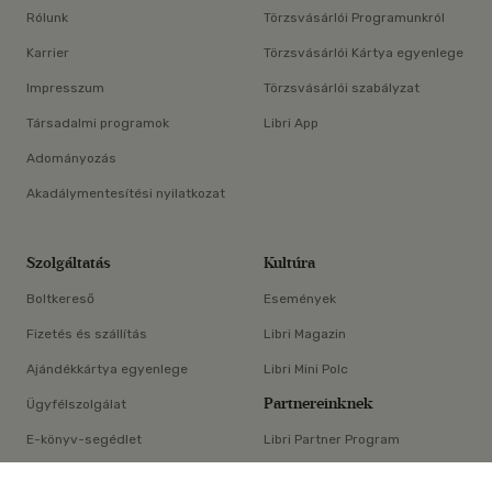
Rólunk
Törzsvásárlói Programunkról
Karrier
Törzsvásárlói Kártya egyenlege
Impresszum
Törzsvásárlói szabályzat
Társadalmi programok
Libri App
Adományozás
Akadálymentesítési nyilatkozat
Szolgáltatás
Kultúra
Boltkereső
Események
Fizetés és szállítás
Libri Magazin
Ajándékkártya egyenlege
Libri Mini Polc
Partnereinknek
Ügyfélszolgálat
E-könyv-segédlet
Libri Partner Program
×
Elállási nyilatkozat
Médiaajánlat