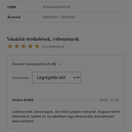
ISBN
9786156294104
Árukód
2802180 / 1235961
Vásárlói értékelések, vélemények
(3 vélemény)
Összes hozzászólás (4 db)
Rendezés:
Szűcs Enikő
2025. 11. 22.
Lebilincselő, tanulságos. Az írónő szépen rámutat, hogyan lehet
felismerni, túlélni és továbblépni egy kihasználó, bántalmazó
kapcsolatból.