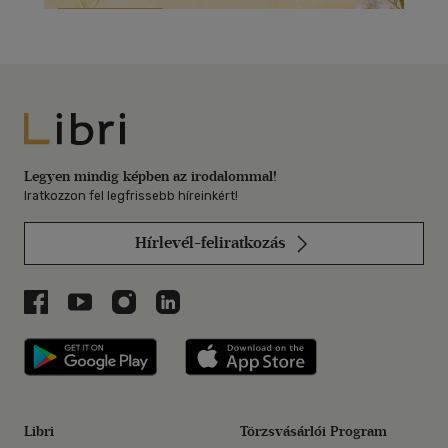
Libri
Legyen mindig képben az irodalommal!
Iratkozzon fel legfrissebb híreinkért!
Hírlevél-feliratkozás
Libri a Facebookon
Libri a Youtube-on
Libri az Instagramon
Libri a LinkedInen
Libri applikáció Szerezd meg: Google P
Libri applikáció 
Libri
Törzsvásárlói Program