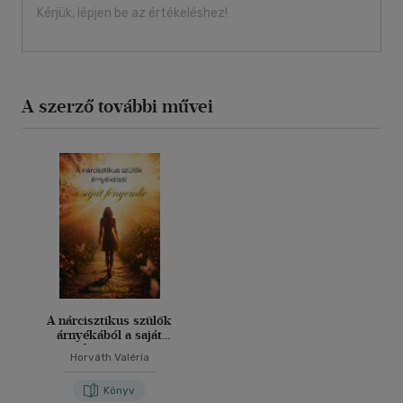
Kérjük, lépjen be az értékeléshez!
A szerző további művei
A nárcisztikus szülők
árnyékából a saját
fényembe
Horváth Valéria
Könyv