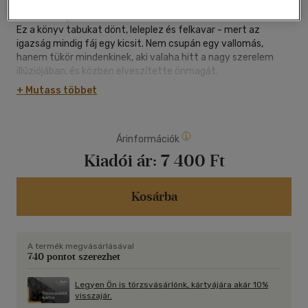
Egy nárcisztikus szeretője voltam - igaz történet, amit nem
lehet elfelejteni.
Ez a könyv tabukat dönt, leleplez és felkavar - mert az
igazság mindig fáj egy kicsit. Nem csupán egy vallomás,
hanem tükör mindenkinek, aki valaha hitt a nagy szerelem
illúziójában, és közben elveszítette önmagát.
Őszinte, megrázó és felszabadító - mert ez a történet
+ Mutass többet
nemcsak róla szól... hanem rólad is.
Kötelező olvasmány mindenkinek, aki túlélte - vagy még
benne van.
Árinformációk
Kiadói ár:
7 400 Ft
Kosárba
A termék megvásárlásával
740 pontot szerezhet
Legyen Ön is törzsvásárlónk, kártyájára akár 10%
visszajár.