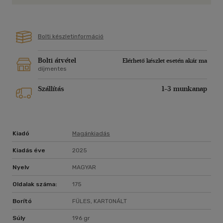
Bolti készletinformáció
Bolti átvétel
Elérhető készlet esetén akár ma
díjmentes
Szállítás
1-3 munkanap
Kiadó
Magánkiadás
Kiadás éve
2025
Nyelv
MAGYAR
Oldalak száma:
175
Borító
FÜLES, KARTONÁLT
Súly
196 gr