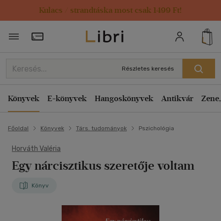
Kulacs / strandtáska most csak 1499 Ft!
Törzsvásárlói Kártya adatai
Részletes keresés
Könyvek
E-könyvek
Hangoskönyvek
Antikvár
Zene,
Főoldal
Könyvek
Társ. tudományok
Pszichológia
Horváth Valéria
Egy nárcisztikus szeretője voltam
Könyv