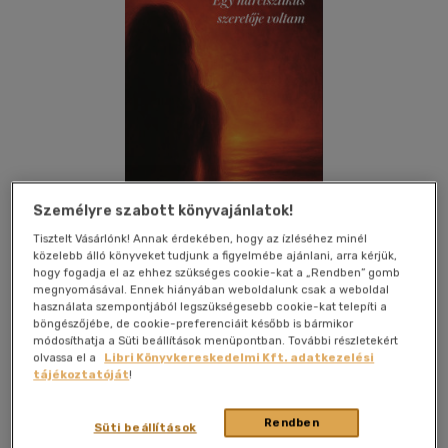
Személyre szabott könyvajánlatok!
Tisztelt Vásárlónk! Annak érdekében, hogy az ízléséhez minél
közelebb álló könyveket tudjunk a figyelmébe ajánlani, arra kérjük,
hogy fogadja el az ehhez szükséges cookie-kat a „Rendben” gomb
megnyomásával. Ennek hiányában weboldalunk csak a weboldal
használata szempontjából legszükségesebb cookie-kat telepíti a
Kívánságlistához adom
Megosztom
böngészőjébe, de cookie-preferenciáit később is bármikor
módosíthatja a Süti beállítások menüpontban. További részletekért
(3 vélemény)
olvassa el a
Libri Könyvkereskedelmi Kft. adatkezelési
tájékoztatóját
!
Magánkiadás
|
2025
|
magyar nyelvű
|
füles, kartonált
|
175
oldal
Rendben
Süti beállítások