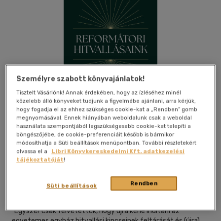
Személyre szabott könyvajánlatok!
Tisztelt Vásárlónk! Annak érdekében, hogy az ízléséhez minél
közelebb álló könyveket tudjunk a figyelmébe ajánlani, arra kérjük,
hogy fogadja el az ehhez szükséges cookie-kat a „Rendben” gomb
megnyomásával. Ennek hiányában weboldalunk csak a weboldal
használata szempontjából legszükségesebb cookie-kat telepíti a
böngészőjébe, de cookie-preferenciáit később is bármikor
módosíthatja a Süti beállítások menüpontban. További részletekért
olvassa el a
Libri Könyvkereskedelmi Kft. adatkezelési
Kívánságlistához adom
Megosztom
tájékoztatóját
!
Rendben
Süti beállítások
|
2025
|
magyar nyelvű
|
keménytábla
|
322 oldal
"Egyszer csak felvetettük, hogy újra kéne indítani az
egyetemes egyház hitvallási kincseinek feltárását és (újra)