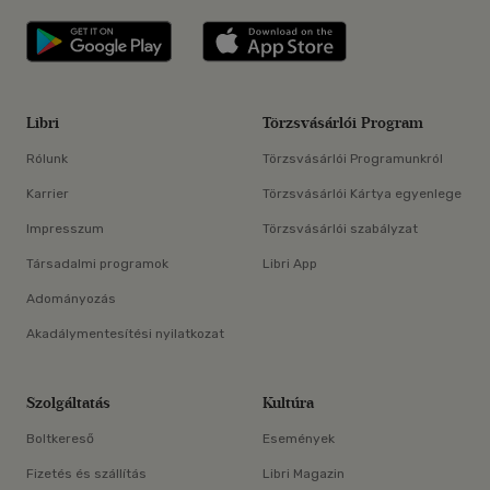
Libri applikáció Szerezd meg: Google P
Libri applikáció 
Libri
Törzsvásárlói Program
Rólunk
Törzsvásárlói Programunkról
Karrier
Törzsvásárlói Kártya egyenlege
Impresszum
Törzsvásárlói szabályzat
Társadalmi programok
Libri App
Adományozás
Akadálymentesítési nyilatkozat
Szolgáltatás
Kultúra
Boltkereső
Események
Fizetés és szállítás
Libri Magazin