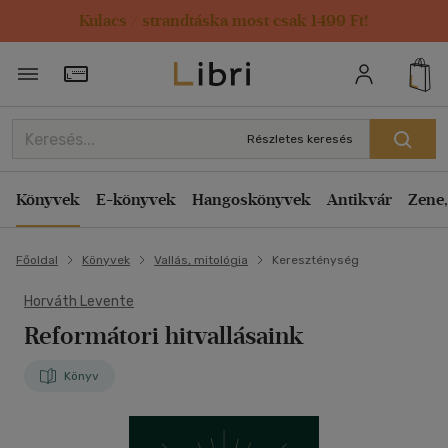
Kulacs / strandtáska most csak 1499 Ft!
Törzsvásárlói Kártya adatai
Részletes keresés
Könyvek
E-könyvek
Hangoskönyvek
Antikvár
Zene,
Főoldal
Könyvek
Vallás, mitológia
Kereszténység
Horváth Levente
Reformátori hitvallásaink
Könyv