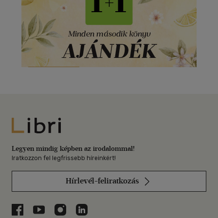
Libri
Legyen mindig képben az irodalommal!
Iratkozzon fel legfrissebb híreinkért!
Hírlevél-feliratkozás
Libri a Facebookon
Libri a Youtube-on
Libri az Instagramon
Libri a LinkedInen