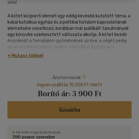
oldal
A kötet központi elemét egy eddig kevésbé kutatott téma, a
kubai katolikus egyház és a politikai hatalom kapcsolatának
elemzésére vonatkozó, korábban már publikált tanulmányok
egy könyvbe szerkesztett változata alkotja. A kötet kezdő
évszámát a forradalom győzelmének az éve, a végét pedig
az az esztendő jelenti, amikor a katolikus egyház és a
hatalom viszonyában cezúra következett azzal, hogy a
+ Mutass többet
Castro-rezsim 1961-ben a spanyol, illetve idegen származású
papság egy részét kiűzte az országból. Ugyanebben az évben
Kuba és az USA kapcsolata a mélypontra süllyedt és
Árinformációk
Eisenhower elnök megszüntette a diplomácia kapcsolatot a
szigetországgal. Még ebben az évben Fidel Castro
Ingyen szállítás 15 000 Ft felett
egyértelművé tette a világ számára, hogy Kuba kommunista
Borító ár:
3 900 Ft
útra lép. Ez utóbbi tény jelentős mértékben befolyásolta a
kubai katolikus egyház helyzetét, az állam és az egyház
kapcsolatát is.
Kosárba
A termék megvásárlásával
390 pontot szerezhet