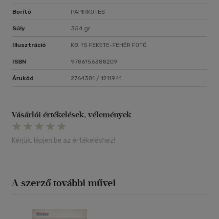
Borító
PAPIRKÖTES
Súly
354 gr
Illusztráció
KB. 15 FEKETE-FEHÉR FOTÓ
ISBN
9786156388209
Árukód
2764381 / 1211941
Vásárlói értékelések, vélemények
Kérjük, lépjen be az értékeléshez!
A szerző további művei