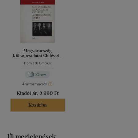
Magyarország
külkapcsolatai Chilével a
hidegháború idején (1945-
Horváth Emőke
1970)
Könyv
Árinformációk
Kiadói ár:
2 990 Ft
Kosárba
Új megjelenések