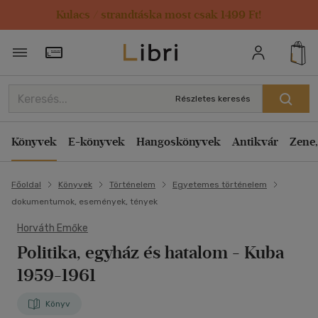
Kulacs / strandtáska most csak 1499 Ft!
Törzsvásárlói Kártya adatai
Részletes keresés
Könyvek
E-könyvek
Hangoskönyvek
Antikvár
Zene,
Főoldal
Könyvek
Történelem
Egyetemes történelem
dokumentumok, események, tények
Horváth Emőke
Politika, egyház és hatalom
- Kuba
1959-1961
Könyv