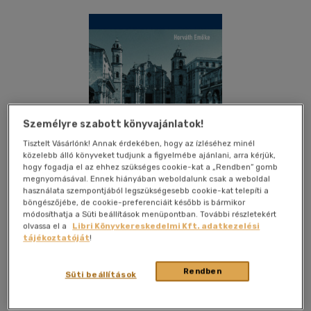
Személyre szabott könyvajánlatok!
Tisztelt Vásárlónk! Annak érdekében, hogy az ízléséhez minél
közelebb álló könyveket tudjunk a figyelmébe ajánlani, arra kérjük,
hogy fogadja el az ehhez szükséges cookie-kat a „Rendben” gomb
megnyomásával. Ennek hiányában weboldalunk csak a weboldal
használata szempontjából legszükségesebb cookie-kat telepíti a
böngészőjébe, de cookie-preferenciáit később is bármikor
módosíthatja a Süti beállítások menüpontban. További részletekért
olvassa el a
Libri Könyvkereskedelmi Kft. adatkezelési
tájékoztatóját
!
Kívánságlistához adom
Megosztom
Rendben
Süti beállítások
Martin Opitz Kiadó
|
2022
|
magyar nyelvű
|
papirkötes
|
143