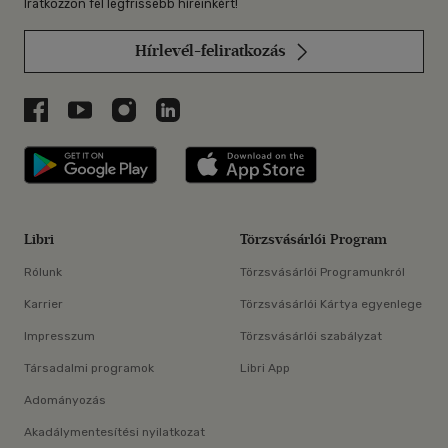
Iratkozzon fel legfrissebb híreinkért!
Hírlevél-feliratkozás
Libri a Facebookon
Libri a Youtube-on
Libri az Instagramon
Libri a LinkedInen
Libri applikáció Szerezd meg: Google P
Libri applikáció 
Libri
Törzsvásárlói Program
Rólunk
Törzsvásárlói Programunkról
Karrier
Törzsvásárlói Kártya egyenlege
Impresszum
Törzsvásárlói szabályzat
Társadalmi programok
Libri App
Adományozás
Akadálymentesítési nyilatkozat