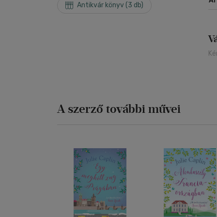
Á
Antikvár könyv (3 db)
V
Ké
A szerző további művei