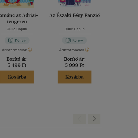
ománc az Adriai-
Az Északi Fény Panzió
Egy csésze
tengeren
Koppenhá
Julie Caplin
Julie Caplin
Julie Cap
Könyv
Könyv
Kön
Árinformációk
Árinformációk
Árinformáci
Borító ár:
Borító ár:
Borító 
5 499 Ft
5 999 Ft
5 999 
Kosárba
Kosárba
Kosár
Hátra
Előre