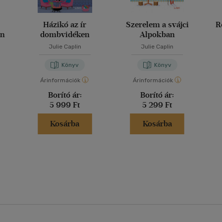
Házikó az ír
Szerelem a svájci
R
an
dombvidéken
Alpokban
Julie Caplin
Julie Caplin
Könyv
Könyv
Árinformációk
Árinformációk
Borító ár:
Borító ár:
5 999 Ft
5 299 Ft
Kosárba
Kosárba