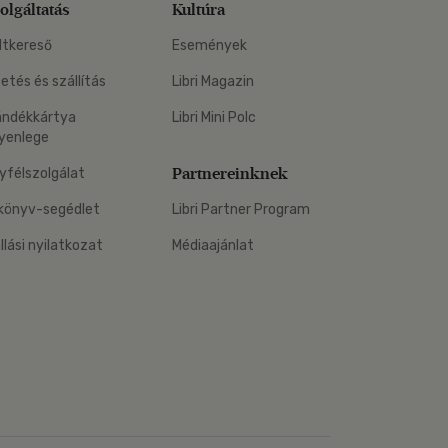
olgáltatás
Kultúra
ltkereső
Események
zetés és szállítás
Libri Magazin
ándékkártya
Libri Mini Polc
yenlege
Partnereinknek
yfélszolgálat
könyv-segédlet
Libri Partner Program
állási nyilatkozat
Médiaajánlat