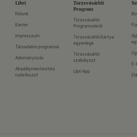
Libri
Törzsvásárlói
Sz
Program
Rólunk
Bo
Törzsvásárlói
Karrier
Fi
Programunkról
Impresszum
Aj
Törzsvásárlói Kártya
eg
egyenlege
Társadalmi programok
Üg
Törzsvásárlói
Adományozás
szabályzat
E-
Akadálymentesítési
Libri App
nyilatkozat
El
eg: Google Play
 applikáció Letölthető az App Store-ból