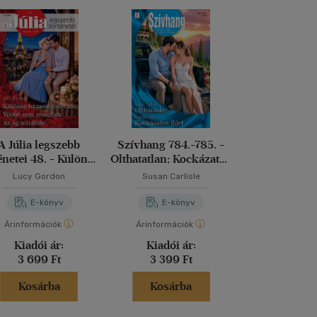
A Júlia legszebb
Szívhang 784.-785. -
Júlia különsz
énetei 48. - Különös
Olthatatlan; Kockázatos
Csak egy futó
asságszerző; Többé
flört
Kockázatos j
Lucy Gordon
Susan Carlisle
Jane Por
m eresztlek; Az ég
Vegasban; A bé
küldötte
E-könyv
E-könyv
E-kö
Árinformációk
Árinformációk
Árinformáci
Kiadói ár:
Kiadói ár:
Kiadói 
3 699 Ft
3 399 Ft
3 699 
Kosárba
Kosárba
Kosár