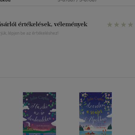
rukód
3-87087 / 3-87087
ásárlói értékelések, vélemények
rjük, lépjen be az értékeléshez!