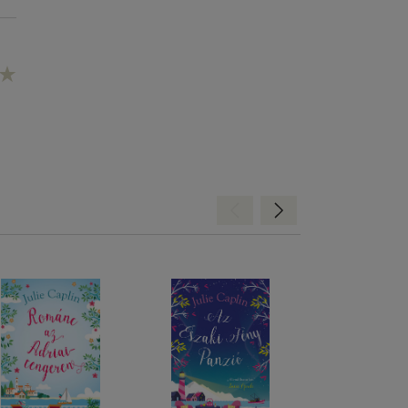
Hátra
Előre