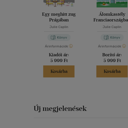
Egy meghitt zug
Álomkastély
Prágában
Franciaországb
Julie Caplin
Julie Caplin
Könyv
Könyv
Árinformációk
Árinformációk
Kiadói ár:
Borító ár:
5 999 Ft
5 999 Ft
Kosárba
Kosárba
Új megjelenések