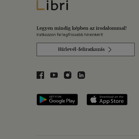
Libri
Legyen mindig képben az irodalommal!
Iratkozzon fel legfrissebb híreinkért!
Hírlevél-feliratkozás
Libri a Facebookon
Libri a Youtube-on
Libri az Instagramon
Libri a LinkedInen
Libri applikáció Szerezd m
Libri