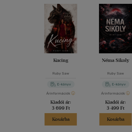
Kucing
Néma Sikoly
Ruby Saw
Ruby Saw
E-könyv
E-könyv
Árinformációk
Árinformációk
Kiadói ár:
Kiadói ár:
3 699 Ft
3 499 Ft
Kosárba
Kosárba