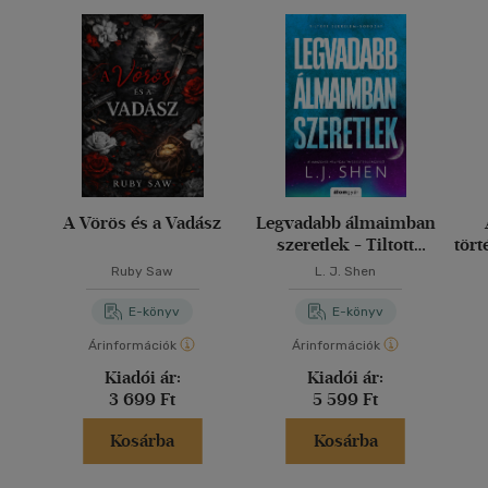
A Vörös és a Vadász
Legvadabb álmaimban
szeretlek - Tiltott
tört
szerelem 2.
ház
Ruby Saw
L. J. Shen
ne
E-könyv
E-könyv
Árinformációk
Árinformációk
Kiadói ár:
Kiadói ár:
3 699 Ft
5 599 Ft
Kosárba
Kosárba