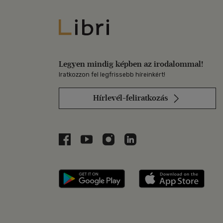
Libri
Legyen mindig képben az irodalommal!
Iratkozzon fel legfrissebb híreinkért!
Hírlevél-feliratkozás
Libri a Facebookon
Libri a Youtube-on
Libri az Instagramon
Libri a LinkedInen
Libri applikáció Szerezd m
Libri