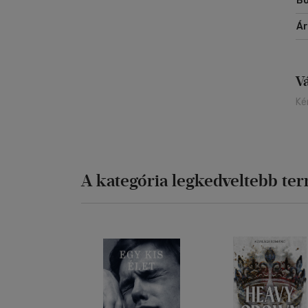
Bo
Á
V
Ké
A kategória legkedveltebb te