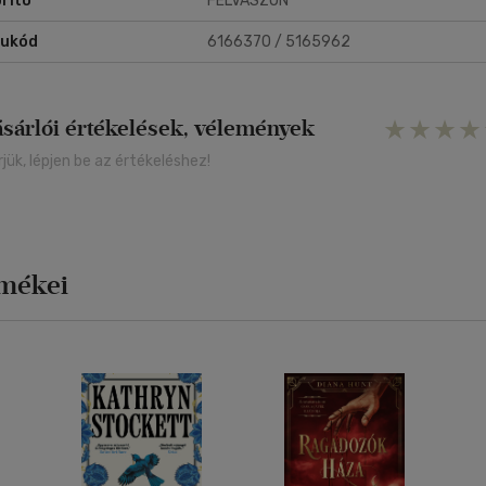
rító
FÉLVÁSZON
rukód
6166370 / 5165962
ásárlói értékelések, vélemények
rjük, lépjen be az értékeléshez!
rmékei