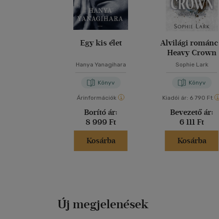
Egy kis élet
Alvilági románc
Heavy Crown
Hanya Yanagihara
Sophie Lark
Könyv
Könyv
Árinformációk
Kiadói ár:
6 790 Ft
Borító ár:
Bevezető ár:
8 999 Ft
6 111 Ft
Kosárba
Kosárba
Új megjelenések