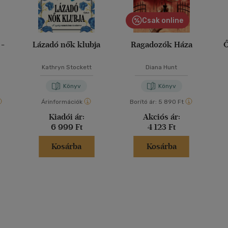
Csak online
 -
Lázadó nők klubja
Ragadozók Háza
Ő
Kathryn Stockett
Diana Hunt
Könyv
Könyv
Árinformációk
Borító ár:
5 890 Ft
Kiadói ár:
Akciós ár:
6 999 Ft
4 123 Ft
Kosárba
Kosárba