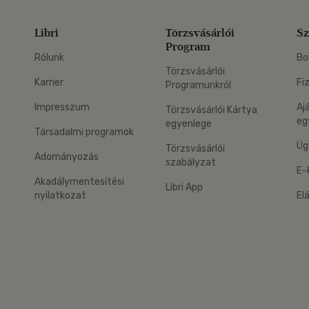
Libri
Törzsvásárlói
Sz
Program
Rólunk
Bo
Törzsvásárlói
Karrier
Fi
Programunkról
Impresszum
Aj
Törzsvásárlói Kártya
eg
egyenlege
Társadalmi programok
Üg
Törzsvásárlói
Adományozás
szabályzat
E-
Akadálymentesítési
Libri App
nyilatkozat
El
eg: Google Play
 applikáció Letölthető az App Store-ból