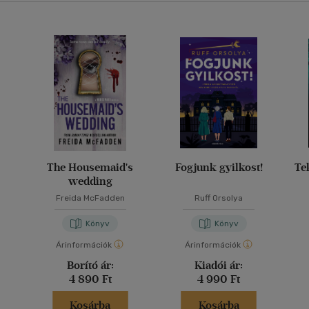
The Housemaid's
Fogjunk gyilkost!
Te
wedding
Freida McFadden
Ruff Orsolya
Könyv
Könyv
Árinformációk
Árinformációk
Borító ár:
Kiadói ár:
4 890 Ft
4 990 Ft
Kosárba
Kosárba