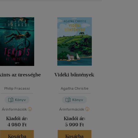
kints az ürességbe
Vidéki bűntények
Az élet nem n
Philip Fracassi
Agatha Christie
Bencze Bar
Könyv
Könyv
Kön
Árinformációk
Árinformációk
Árinformáci
Kiadói ár:
Kiadói ár:
Kiadói 
4 980 Ft
5 999 Ft
5 490 
Kosárba
Kosárba
Kosár