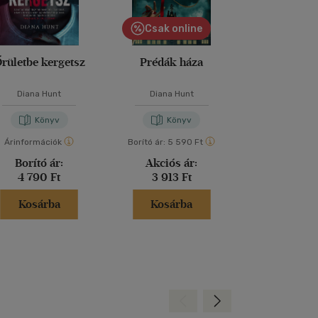
Csak online
rületbe kergetsz
Prédák háza
A tökélete
Diana Hunt
Diana Hunt
Freida McF
Könyv
Könyv
Kön
Árinformációk
Borító ár:
5 590 Ft
Árinformáci
Borító ár:
Akciós ár:
Kiadói 
4 790 Ft
3 913 Ft
6 599 
Kosárba
Kosárba
Kosár
Hátra
Előre