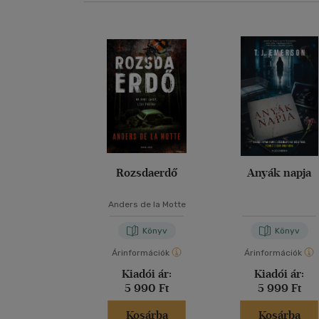
Rozsdaerdő
Anyák napja
Anders de la Motte
Könyv
Könyv
Árinformációk
Árinformációk
Kiadói ár:
Kiadói ár:
5 990 Ft
5 999 Ft
Kosárba
Kosárba