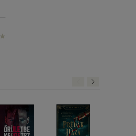
Hátra
Előre