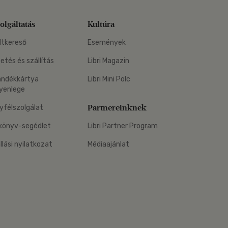
olgáltatás
Kultúra
ltkereső
Események
zetés és szállítás
Libri Magazin
ándékkártya
Libri Mini Polc
yenlege
Partnereinknek
yfélszolgálat
könyv-segédlet
Libri Partner Program
állási nyilatkozat
Médiaajánlat