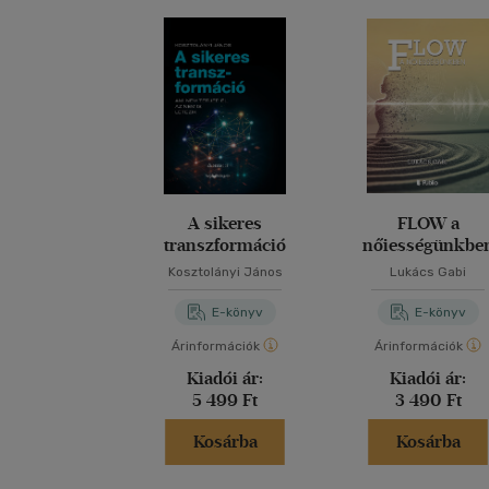
A sikeres
FLOW a
transzformáció
nőiességünkbe
Kosztolányi János
Lukács Gabi
E-könyv
E-könyv
Árinformációk
Árinformációk
Kiadói ár:
Kiadói ár:
5 499 Ft
3 490 Ft
Kosárba
Kosárba