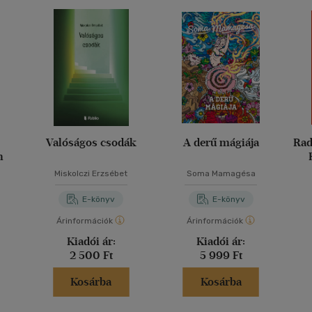
Valóságos csodák
A derű mágiája
Rad
n
h
Miskolczi Erzsébet
Soma Mamagésa
em
E-könyv
E-könyv
Árinformációk
Árinformációk
Kiadói ár:
Kiadói ár:
2 500 Ft
5 999 Ft
Kosárba
Kosárba