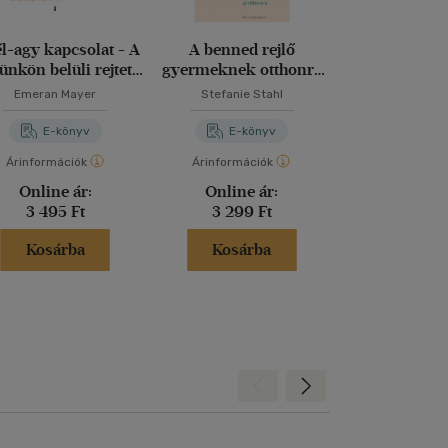
él-agy kapcsolat - A
A benned rejlő
A forrás nem
tünkön belüli rejtett
gyermeknek otthonra
merre visz 
mmunikáció hatása
kell találnia
Emeran Mayer
Stefanie Stahl
Bert Helli
hangulatunkra,
döntéseinkre és
E-könyv
E-könyv
E-kö
szségi állapotunkra
Árinformációk
Árinformációk
Árinformáci
Online ár:
Online ár:
Kiadói 
3 495 Ft
3 299 Ft
4 290 
Kosárba
Kosárba
Kosár
Hátra
Előre