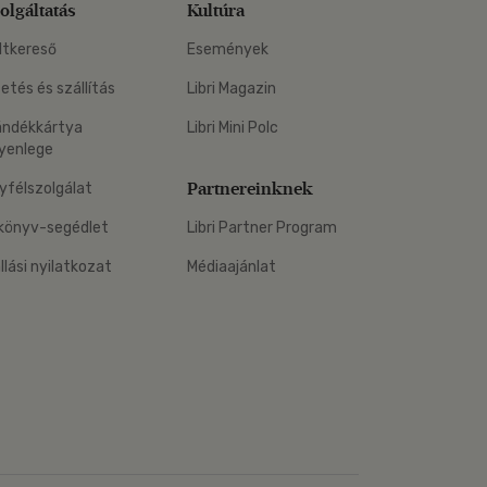
olgáltatás
Kultúra
ltkereső
Események
zetés és szállítás
Libri Magazin
ándékkártya
Libri Mini Polc
yenlege
Partnereinknek
yfélszolgálat
könyv-segédlet
Libri Partner Program
állási nyilatkozat
Médiaajánlat