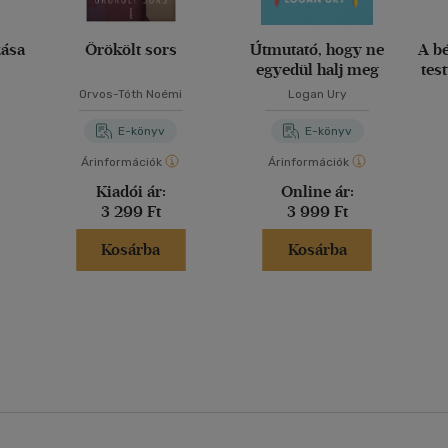
zása
Örökölt sors
Útmutató, hogy ne
A b
egyedül halj meg
tes
ko
Orvos-Tóth Noémi
Logan Ury
E-könyv
E-könyv
egé
Árinformációk
Árinformációk
Kiadói ár:
Online ár:
3 299 Ft
3 999 Ft
Kosárba
Kosárba