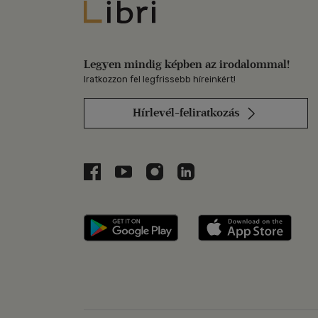
Libri
Legyen mindig képben az irodalommal!
Iratkozzon fel legfrissebb híreinkért!
Hírlevél-feliratkozás
Libri a Facebookon
Libri a Youtube-on
Libri az Instagramon
Libri a LinkedInen
Libri applikáció Szerezd m
Libri