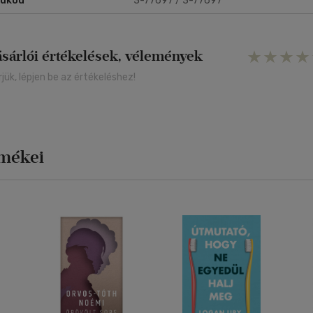
rukód
3-77697 / 3-77697
ásárlói értékelések, vélemények
rjük, lépjen be az értékeléshez!
rmékei