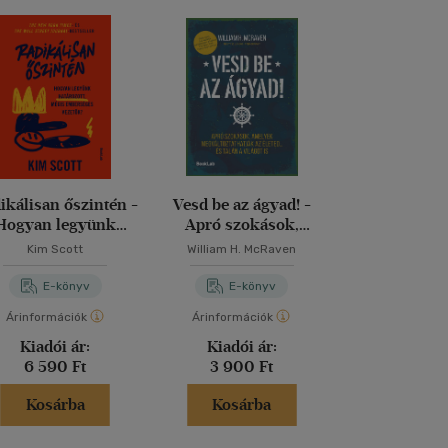
ikálisan őszintén -
Vesd be az ágyad! -
A versenyel
Hogyan legyünk
Apró szokások,
egészséges sz
atározott, mégis
amelyek
négy ti
Kim Scott
William H. McRaven
Patrick Len
berséges vezetők
megváltoztathatják az
életed... és talán a
E-könyv
E-könyv
E-kö
világot is
Árinformációk
Árinformációk
Árinformáci
Kiadói ár:
Kiadói ár:
Kiadói 
6 590 Ft
3 900 Ft
4 890 
Kosárba
Kosárba
Kosár