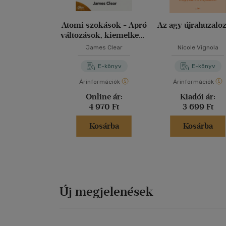
Atomi szokások - Apró
Az agy újrahuzalo
változások, kiemelkedő
eredmények
James Clear
Nicole Vignola
E-könyv
E-könyv
Árinformációk
Árinformációk
Online ár:
Kiadói ár:
4 970 Ft
3 699 Ft
Kosárba
Kosárba
Új megjelenések