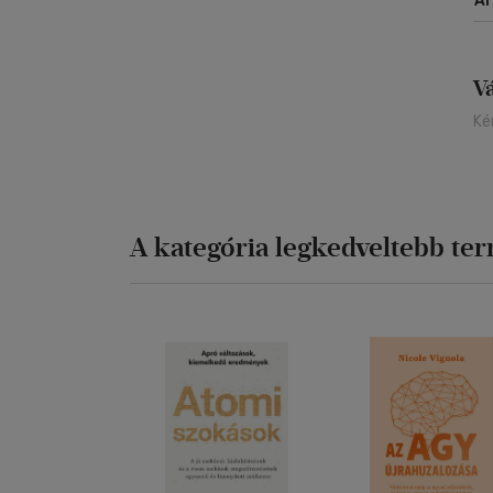
Á
V
Ké
A kategória legkedveltebb te