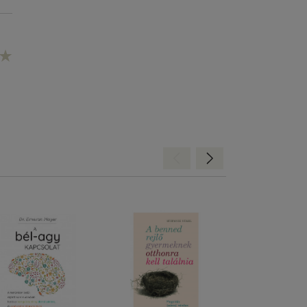
Hátra
Előre