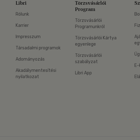
Libri
Törzsvásárlói
Sz
Program
Rólunk
Bo
Törzsvásárlói
Karrier
Fi
Programunkról
Impresszum
Aj
Törzsvásárlói Kártya
eg
egyenlege
Társadalmi programok
Üg
Törzsvásárlói
Adományozás
szabályzat
E-
Akadálymentesítési
Libri App
nyilatkozat
El
eg: Google Play
 applikáció Letölthető az App Store-ból