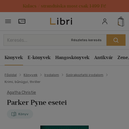
Kulacs / strandtáska most csak 1499 Ft!
Törzsvásárlói Kártya adatai
Részletes keresés
Könyvek
E-könyvek
Hangoskönyvek
Antikvár
Zene,
Főoldal
Könyvek
Irodalom
Szórakoztató irodalom
Krimi, bűnügyi, thriller
Agatha Christie
Parker Pyne esetei
Könyv