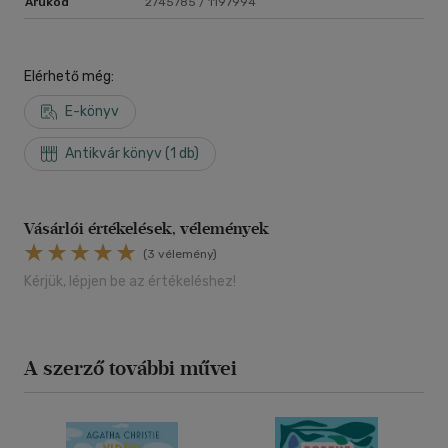
Árukód
2745785 / 1197994
Elérhető még:
E-könyv
Antikvár könyv (1 db)
Vásárlói értékelések, vélemények
(3 vélemény)
Kérjük, lépjen be az értékeléshez!
A szerző további művei