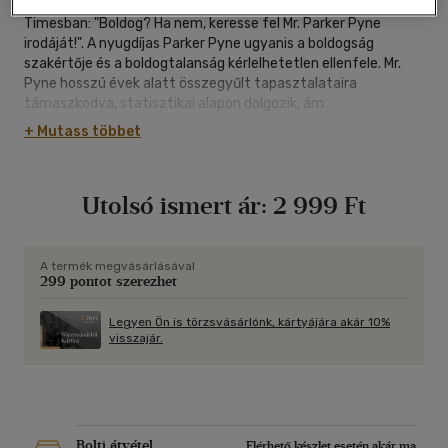
Hétről hétre egy különös magánhirdetés jelenik meg a
Timesban: "Boldog? Ha nem, keresse fel Mr. Parker Pyne
irodáját!". A nyugdíjas Parker Pyne ugyanis a boldogság
szakértője és a boldogtalanság kérlelhetetlen ellenfele. Mr.
Pyne hosszú évek alatt összegyűlt tapasztalataira
támaszkodva, statisztikai alapon dolgozik, ám
leghatékonyabb fegyvere mégis a kiváló emberismerete.
+ Mutass többet
Ügyfelei közt megtaláljuk a kemény munkával
felkapaszkodott, újgazdag özvegyet, akit már minden luxus
untat, a külföldi szolgálatból hazatért, de új izgalmakra vágyó
Utolsó ismert ár:
2 999 Ft
őrnagyot és az egyetlen fia könnyelmű eljegyzése miatt
izguló, aggódó anyát is. Miközben sikerrel bogozza ki a
boldogtalanságot okozó szálakat, Parker Pyne hálóján több
bűnbanda - köztük emberrablók és gyémánt tolvajok - is
A termék megvásárlásával
299 pontot szerezhet
fennakad.
Legyen Ön is törzsvásárlónk, kártyájára akár 10%
visszajár.
Bolti átvétel
Elérhető készlet esetén akár ma