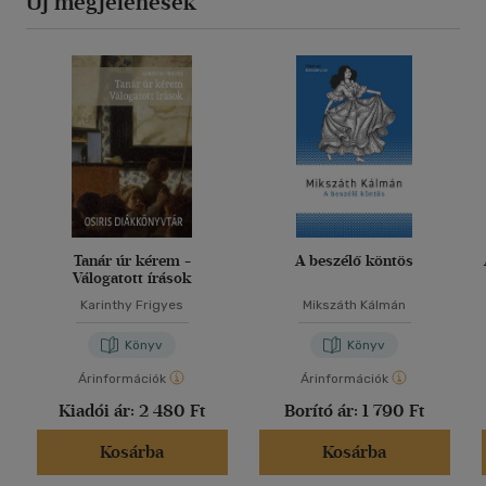
Új megjelenések
Tanár úr kérem -
A beszélő köntös
Válogatott írások
Karinthy Frigyes
Mikszáth Kálmán
Könyv
Könyv
Árinformációk
Árinformációk
Kiadói ár:
2 480 Ft
Borító ár:
1 790 Ft
Kosárba
Kosárba