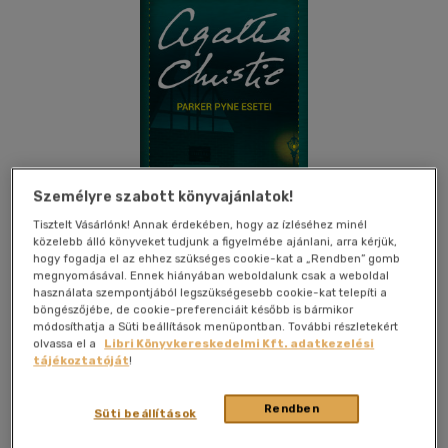
Személyre szabott könyvajánlatok!
Tisztelt Vásárlónk! Annak érdekében, hogy az ízléséhez minél
közelebb álló könyveket tudjunk a figyelmébe ajánlani, arra kérjük,
hogy fogadja el az ehhez szükséges cookie-kat a „Rendben” gomb
megnyomásával. Ennek hiányában weboldalunk csak a weboldal
használata szempontjából legszükségesebb cookie-kat telepíti a
böngészőjébe, de cookie-preferenciáit később is bármikor
módosíthatja a Süti beállítások menüpontban. További részletekért
Kívánságlistához adom
Megosztom
olvassa el a
Libri Könyvkereskedelmi Kft. adatkezelési
tájékoztatóját
!
(3 vélemény)
Helikon Kiadó
|
2021
|
magyar nyelvű
|
kartonált
|
308 oldal
Rendben
Süti beállítások