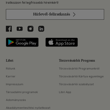
Iratkozzon fel legfrissebb híreinkért!
Hírlevél-feliratkozás
Libri a Facebookon
Libri a Youtube-on
Libri az Instagramon
Libri a LinkedInen
Libri applikáció Szerezd meg: Google P
Libri applikáció 
Libri
Törzsvásárlói Program
Rólunk
Törzsvásárlói Programunkról
Karrier
Törzsvásárlói Kártya egyenlege
Impresszum
Törzsvásárlói szabályzat
Társadalmi programok
Libri App
Adományozás
Akadálymentesítési nyilatkozat