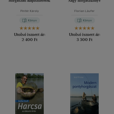
Horgászati alapismeretek
Nagy horgászkönyv
Pintér Károly
Florian Läufer
Könyv
Könyv
Utolsó ismert ár:
Utolsó ismert ár:
2 400 Ft
3 300 Ft