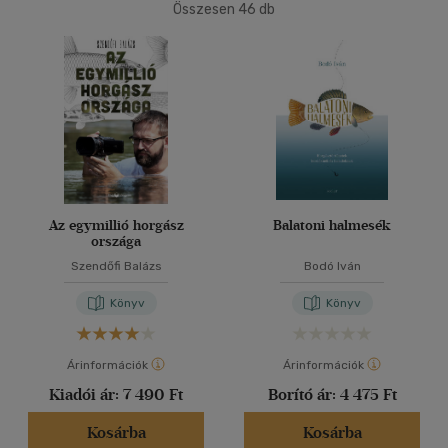
(39)
Összesen
46
db
40 db / oldal
Nyelv szerint
Magyar
(42)
Alkalmaz
Német
(2)
Vélemény szerint
Az egymillió horgász
Balatoni halmesék
(8)
országa
Szendőfi Balázs
Bodó Iván
(4)
(1)
Könyv
Könyv
(33)
Árinformációk
Árinformációk
Kiadói ár:
7 490 Ft
Borító ár:
4 475 Ft
Alkalmaz
Kosárba
Kosárba