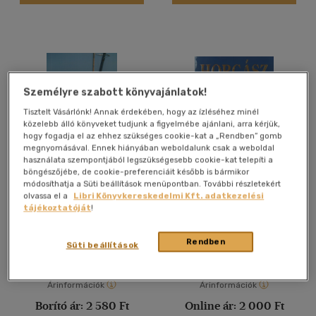
Személyre szabott könyvajánlatok!
Tisztelt Vásárlónk! Annak érdekében, hogy az ízléséhez minél
közelebb álló könyveket tudjunk a figyelmébe ajánlani, arra kérjük,
hogy fogadja el az ehhez szükséges cookie-kat a „Rendben” gomb
megnyomásával. Ennek hiányában weboldalunk csak a weboldal
használata szempontjából legszükségesebb cookie-kat telepíti a
böngészőjébe, de cookie-preferenciáit később is bármikor
módosíthatja a Süti beállítások menüpontban. További részletekért
Horgászötletek
Horgász enciklopédia
olvassa el a
Libri Könyvkereskedelmi Kft. adatkezelési
tájékoztatóját
!
Markus Bötefür
Chris Dawn
-
Gareth Purnell
-
Alan Yates
Könyv
Antikvár
Rendben
Süti beállítások
Árinformációk
Árinformációk
Borító ár:
2 580 Ft
Online ár:
2 000 Ft