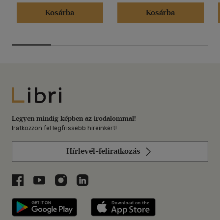
Kosárba
Kosárba
Libri
Legyen mindig képben az irodalommal!
Iratkozzon fel legfrissebb híreinkért!
Hírlevél-feliratkozás
Libri a Facebookon
Libri a Youtube-on
Libri az Instagramon
Libri a LinkedInen
Libri applikáció Szerezd meg: Google P
Libri applikáció 