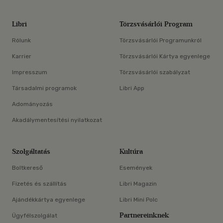
Libri
Törzsvásárlói Program
Rólunk
Törzsvásárlói Programunkról
Karrier
Törzsvásárlói Kártya egyenlege
Impresszum
Törzsvásárlói szabályzat
Társadalmi programok
Libri App
Adományozás
Akadálymentesítési nyilatkozat
Szolgáltatás
Kultúra
Boltkereső
Események
Fizetés és szállítás
Libri Magazin
Ajándékkártya egyenlege
Libri Mini Polc
Partnereinknek
Ügyfélszolgálat