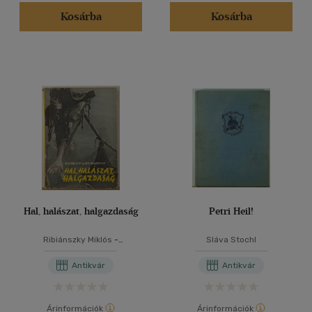
Kosárba
Kosárba
Hal, halászat, halgazdaság
Petri Heil!
Ribiánszky Miklós
-
Sláva Stochl
Woynarovich Elek
Antikvár
Antikvár
Árinformációk
Árinformációk