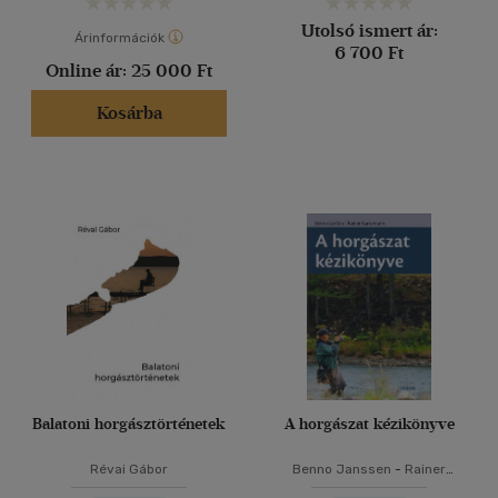
Utolsó ismert ár:
Árinformációk
6 700 Ft
Online ár:
25 000 Ft
Kosárba
Balatoni horgásztörténetek
A horgászat kézikönyve
Révai Gábor
Benno Janssen
-
Rainer
Karremann