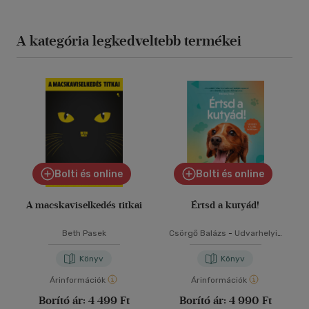
A kategória legkedveltebb termékei
Bolti és online
Bolti és online
A macskaviselkedés titkai
Értsd a kutyád!
Beth Pasek
Csörgő Balázs
-
Udvarhelyi-
Tóth Kata
Könyv
Könyv
Árinformációk
Árinformációk
Borító ár:
4 499 Ft
Borító ár:
4 990 Ft