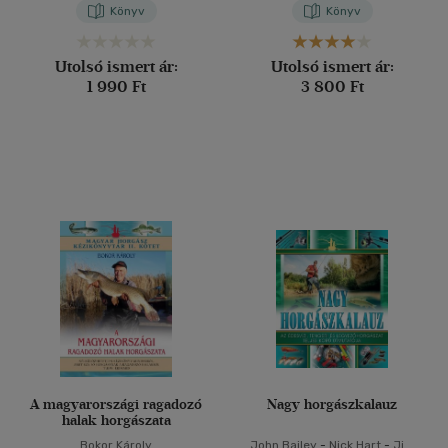
Könyv
Könyv
Utolsó ismert ár:
Utolsó ismert ár:
1 990 Ft
3 800 Ft
A magyarországi ragadozó
Nagy horgászkalauz
halak horgászata
Bokor Károly
John Bailey
-
Nick Hart
-
Jim