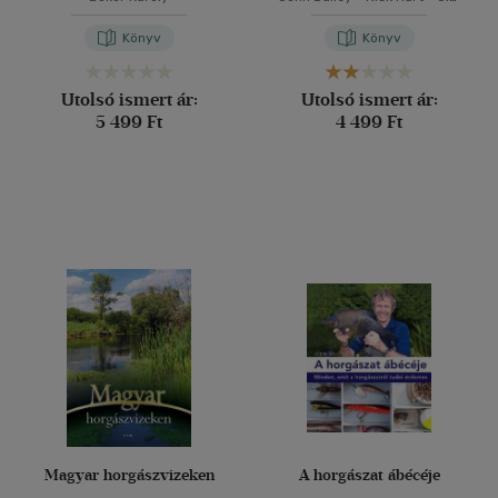
O'Donnel
Könyv
Könyv
Utolsó ismert ár:
Utolsó ismert ár:
5 499 Ft
4 499 Ft
Magyar horgászvizeken
A horgászat ábécéje