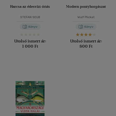
Harcsa az édesvízi óriás
Modern pontyhorgászat
STEFAN SEUß
Wulf Plickat
Könyv
Könyv
Utolsó ismert ár:
Utolsó ismert ár:
1 000 Ft
800 Ft