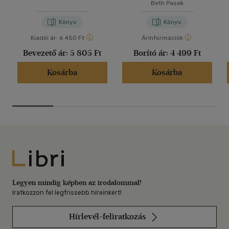
Beth Pasek
Könyv
Könyv
Kiadói ár:
6 450 Ft
Árinformációk
Bevezető ár:
5 805 Ft
Borító ár:
4 499 Ft
Kosárba
Kosárba
Libri
Legyen mindig képben az irodalommal!
Iratkozzon fel legfrissebb híreinkért!
Hírlevél-feliratkozás