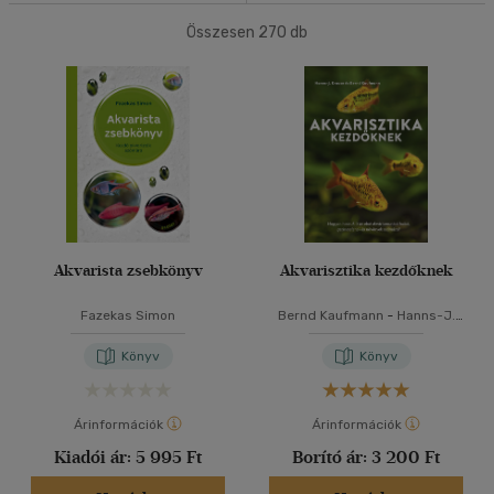
(1)
Gyermek és ifjúsági
Összesen
(1)
270
db
40 db / oldal
Felnőtt
(12)
Alkalmaz
Nyelv szerint
Magyar
(20)
Vélemény szerint
Akvarista zsebkönyv
Akvarisztika kezdőknek
(4)
(1)
Fazekas Simon
Bernd Kaufmann
-
Hanns-J.
Krause
(2)
Könyv
Könyv
(1)
(262)
Árinformációk
Árinformációk
Kiadói ár:
5 995 Ft
Borító ár:
3 200 Ft
Alkalmaz