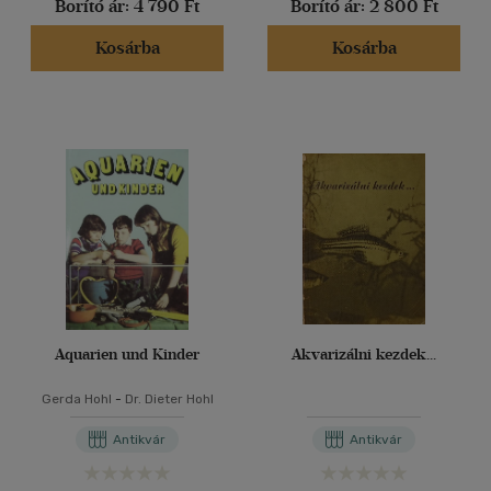
Borító ár:
4 790 Ft
Borító ár:
2 800 Ft
Kosárba
Kosárba
Aquarien und Kinder
Akvarizálni kezdek...
Gerda Hohl
-
Dr. Dieter Hohl
Antikvár
Antikvár