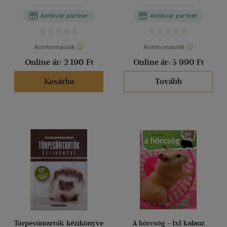
Antikvár partner
Antikvár partner
Árinformációk
Árinformációk
Online ár:
2 190 Ft
Online ár:
5 990 Ft
Kosárba
Tovább
Törpesüntartók kézikönyve
A hörcsög - 1x1 kalauz