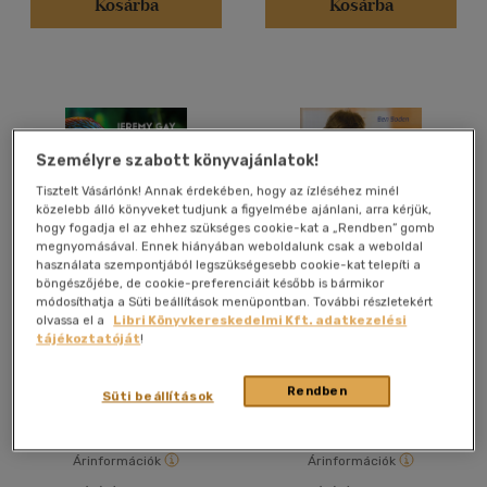
Kosárba
Kosárba
Személyre szabott könyvajánlatok!
Tisztelt Vásárlónk! Annak érdekében, hogy az ízléséhez minél
közelebb álló könyveket tudjunk a figyelmébe ajánlani, arra kérjük,
hogy fogadja el az ehhez szükséges cookie-kat a „Rendben” gomb
megnyomásával. Ennek hiányában weboldalunk csak a weboldal
használata szempontjából legszükségesebb cookie-kat telepíti a
böngészőjébe, de cookie-preferenciáit később is bármikor
módosíthatja a Süti beállítások menüpontban. További részletekért
A tökéletes akvárium
Akvarisztika gyerekeknek
olvassa el a
Libri Könyvkereskedelmi Kft. adatkezelési
tájékoztatóját
!
Jeremy Gay
Ben Boden
Rendben
Könyv
Könyv
Süti beállítások
Árinformációk
Árinformációk