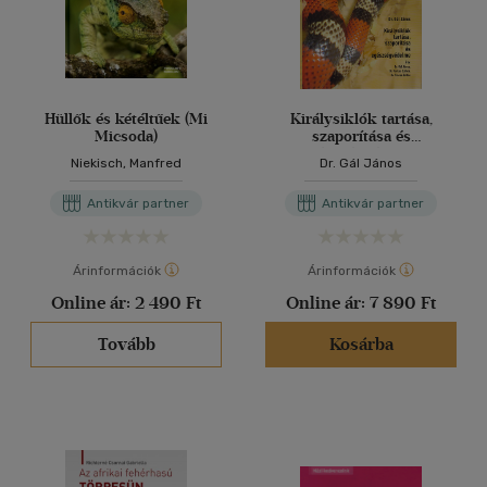
Hüllők és kétéltűek (Mi
Királysiklók tartása,
Micsoda)
szaporítása és
egészségvédelme
Niekisch, Manfred
Dr. Gál János
Antikvár partner
Antikvár partner
Árinformációk
Árinformációk
Online ár:
2 490 Ft
Online ár:
7 890 Ft
Tovább
Kosárba