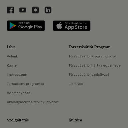
Libri a Facebookon
Libri a Youtube-on
Libri az Instagramon
Libri a LinkedInen
Libri applikáció Szerezd meg: Google P
Libri applikáció 
Libri
Törzsvásárlói Program
Rólunk
Törzsvásárlói Programunkról
Karrier
Törzsvásárlói Kártya egyenlege
Impresszum
Törzsvásárlói szabályzat
Társadalmi programok
Libri App
Adományozás
Akadálymentesítési nyilatkozat
Szolgáltatás
Kultúra