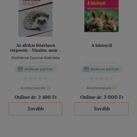
Az afrikai fehérhasú
A házinyúl
törpesün - Minden, amit a
törpesünök tartásáról
Richterné Csornai Gabriella
tudni kell
Antikvár partner
Antikvár partner
Árinformációk
Árinformációk
Online ár:
2 490 Ft
Online ár:
3 000 Ft
Tovább
Tovább