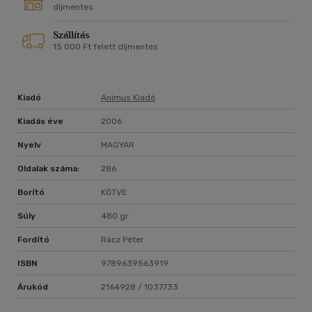
díjmentes
Szállítás
15 000 Ft felett díjmentes
Kiadó
Animus Kiadó
Kiadás éve
2006
Nyelv
MAGYAR
Oldalak száma:
286
Borító
KÖTVE
Súly
480 gr
Fordító
Rácz Péter
ISBN
9789639563919
Árukód
2164928 / 1037733