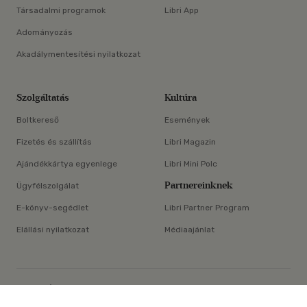
Társadalmi programok
Libri App
Adományozás
Akadálymentesítési nyilatkozat
Szolgáltatás
Kultúra
Boltkereső
Események
Fizetés és szállítás
Libri Magazin
Ajándékkártya egyenlege
Libri Mini Polc
Partnereinknek
Ügyfélszolgálat
E-könyv-segédlet
Libri Partner Program
Elállási nyilatkozat
Médiaajánlat
×
ÁSZF
Adatvédelem
Oldaltérkép
Süti beállítások
© Libri Könyvkereskedelmi Kft. Minden jog fenntartva!