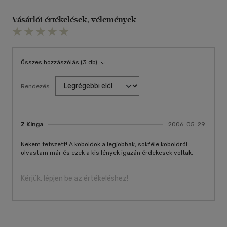
Vásárlói értékelések, vélemények
Összes hozzászólás (3 db)
Rendezés:
Z Kinga
2006. 05. 29.
Nekem tetszett! A koboldok a legjobbak, sokféle koboldról
olvastam már és ezek a kis lények igazán érdekesek voltak.
Kérjük, lépjen be az értékeléshez!