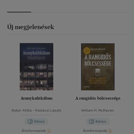
Új megjelenések
Aranykalitkában
A rangidős bölcsessége
Bokor Attila
-
Radácsi László
William H. McRaven
Könyv
Könyv
Árinformációk
Árinformációk