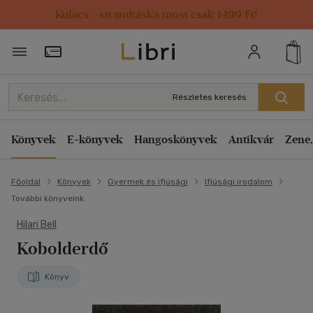
Kulacs / strandtáska most csak 1499 Ft!
Törzsvásárlói Kártya adatai
Részletes keresés
Könyvek
E-könyvek
Hangoskönyvek
Antikvár
Zene,
Főoldal
Könyvek
Gyermek és ifjúsági
Ifjúsági irodalom
További könyveink
Hilari Bell
Kobolderdő
Könyv