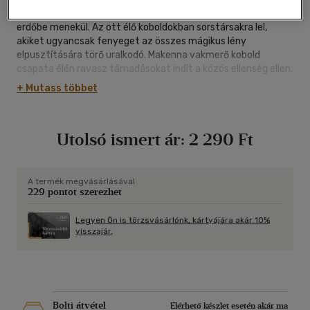
pedig tudásával mindig segítette őket. A lány a faluból az
erdőbe menekül. Az ott élő koboldokban sorstársakra lel,
akiket ugyancsak fenyeget az összes mágikus lény
elpusztítására törő uralkodó. Makenna vakmerő kobold
csapata élén ravasz támadásokat indít a közös ellenség ellen.
Az uralkodó egy ifjú lovagot küld a lány tőrbecsalására. Ebben
+ Mutass többet
a fantasztikus mesében olykor csalóka a fehér és a fekete
mágia közti különbség, s a testvériség és a barátság mágikus
ereje is megmutatkozik.
Utolsó ismert ár:
2 290 Ft
A termék megvásárlásával
229 pontot szerezhet
Legyen Ön is törzsvásárlónk, kártyájára akár 10%
visszajár.
Bolti átvétel
Elérhető készlet esetén akár ma