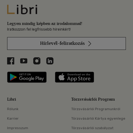
Libri
Legyen mindig képben az irodalommal!
Iratkozzon fel legfrissebb híreinkért!
Hírlevél-feliratkozás
Libri a Facebookon
Libri a Youtube-on
Libri az Instagramon
Libri a LinkedInen
Libri applikáció Szerezd meg: Google P
Libri applikáció 
Libri
Törzsvásárlói Program
Rólunk
Törzsvásárlói Programunkról
Karrier
Törzsvásárlói Kártya egyenlege
Impresszum
Törzsvásárlói szabályzat