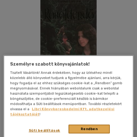
Személyre szabott könyvajánlatok!
Tisztelt Vásárlónk! Annak érdekében, hogy az ízléséhez minél
közelebb álló könyveket tudjunk a figyelmébe ajánlani, arra kérjük,
hogy fogadja el az ehhez szükséges cookie-kat a „Rendben” gomb
megnyomásával. Ennek hiányában weboldalunk csak a weboldal
használata szempontjából legszükségesebb cookie-kat telepíti a
böngészőjébe, de cookie-preferenciáit később is bármikor
Kívánságlistához adom
Megosztom
módosíthatja a Süti beállítások menüpontban. További részletekért
olvassa el a
Libri Könyvkereskedelmi Kft. adatkezelési
tájékoztatóját
!
Animus Kiadó
|
2006
|
magyar nyelvű
|
kötve
|
286 oldal
Rendben
Süti beállítások
Makenna, az ifjú boszorkány anyját szomszédjai megölik,