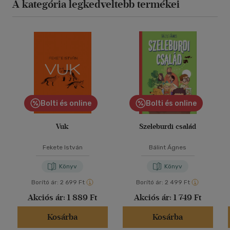
A kategória legkedveltebb termékei
Bolti és online
Bolti és online
Vuk
Szeleburdi család
Fekete István
Bálint Ágnes
Könyv
Könyv
Borító ár:
2 699 Ft
Borító ár:
2 499 Ft
Akciós ár:
1 889 Ft
Akciós ár:
1 749 Ft
Kosárba
Kosárba