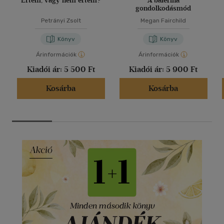
Értem, vagy nem értem?
A balerina
gondolkodásmód
Petrányi Zsolt
Megan Fairchild
Könyv
Könyv
Árinformációk
Árinformációk
Kiadói ár:
5 500 Ft
Kiadói ár:
5 900 Ft
Kosárba
Kosárba