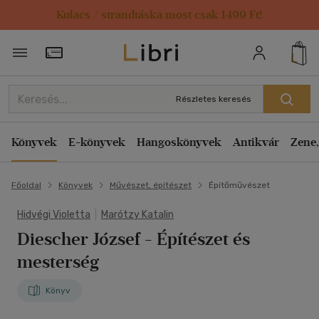
Kulacs / strandtáska most csak 1499 Ft!
Törzsvásárlói Kártya adatai
Részletes keresés
Könyvek
E-könyvek
Hangoskönyvek
Antikvár
Zene,
Főoldal
Könyvek
Művészet, építészet
Építőművészet
Hidvégi Violetta
|
Marótzy Katalin
Diescher József
- Építészet és
mesterség
Könyv