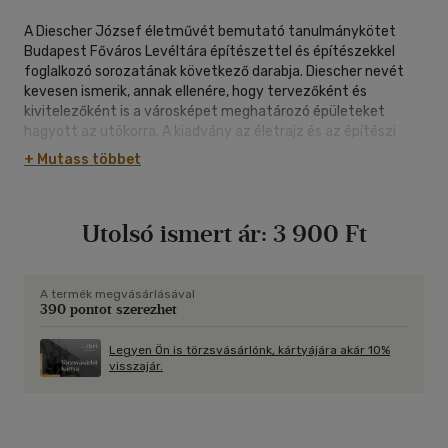
A Diescher József életművét bemutató tanulmánykötet
Budapest Főváros Levéltára építészettel és építészekkel
foglalkozó sorozatának következő darabja. Diescher nevét
kevesen ismerik, annak ellenére, hogy tervezőként és
kivitelezőként is a városképet meghatározó épületeket
hagyott az utókorra. A kiadvány az életrajz és az építészi
munkásság értékelése mellett e jelentős alkotásokat
+ Mutass többet
mutatja be tervrajzokkal, kortárs és mai fényképekkel
gazdagon illusztrálva.
Utolsó ismert ár:
3 900 Ft
A termék megvásárlásával
390 pontot szerezhet
Legyen Ön is törzsvásárlónk, kártyájára akár 10%
visszajár.