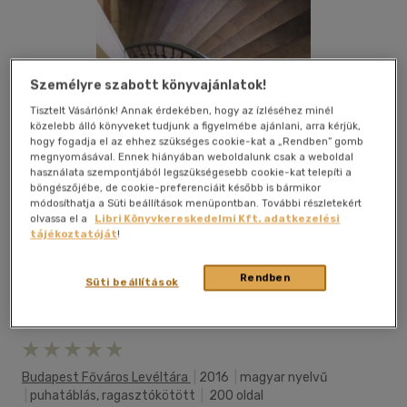
Személyre szabott könyvajánlatok!
Tisztelt Vásárlónk! Annak érdekében, hogy az ízléséhez minél
közelebb álló könyveket tudjunk a figyelmébe ajánlani, arra kérjük,
hogy fogadja el az ehhez szükséges cookie-kat a „Rendben” gomb
megnyomásával. Ennek hiányában weboldalunk csak a weboldal
használata szempontjából legszükségesebb cookie-kat telepíti a
böngészőjébe, de cookie-preferenciáit később is bármikor
módosíthatja a Süti beállítások menüpontban. További részletekért
olvassa el a
Libri Könyvkereskedelmi Kft. adatkezelési
tájékoztatóját
!
Rendben
Süti beállítások
Kívánságlistához adom
Megosztom
Budapest Főváros Levéltára
|
2016
|
magyar nyelvű
|
puhatáblás, ragasztókötött
|
200 oldal