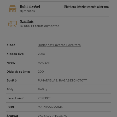
Bolti átvétel
Elérhető készlet esetén akár ma
díjmentes
Szállítás
15 000 Ft felett díjmentes
Kiadó
Budapest Főváros Levéltára
Kiadás éve
2016
Nyelv
MAGYAR
Oldalak száma:
200
Borító
PUHATÁBLÁS, RAGASZTÓKÖTÖTT
Súly
968 gr
Illusztráció
KÉPEKKEL
ISBN
9786155635045
Árukód
2694379 / 1163575