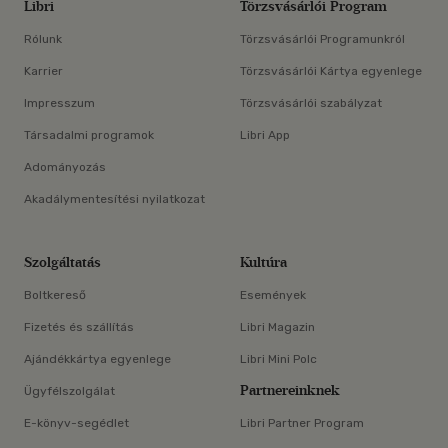
Libri
Törzsvásárlói Program
Rólunk
Törzsvásárlói Programunkról
Karrier
Törzsvásárlói Kártya egyenlege
Impresszum
Törzsvásárlói szabályzat
Társadalmi programok
Libri App
Adományozás
Akadálymentesítési nyilatkozat
Szolgáltatás
Kultúra
Boltkereső
Események
Fizetés és szállítás
Libri Magazin
Ajándékkártya egyenlege
Libri Mini Polc
Partnereinknek
Ügyfélszolgálat
E-könyv-segédlet
Libri Partner Program