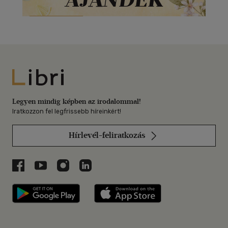
Libri
Legyen mindig képben az irodalommal!
Iratkozzon fel legfrissebb híreinkért!
Hírlevél-feliratkozás
Libri a Facebookon
Libri a Youtube-on
Libri az Instagramon
Libri a LinkedInen
Libri applikáció Szerezd meg: Google P
Libri applikáció 