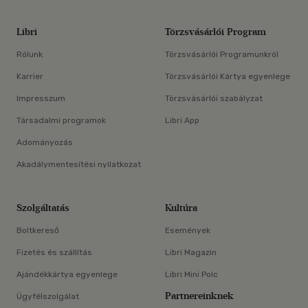
Libri
Törzsvásárlói Program
Rólunk
Törzsvásárlói Programunkról
Karrier
Törzsvásárlói Kártya egyenlege
Impresszum
Törzsvásárlói szabályzat
Társadalmi programok
Libri App
Adományozás
Akadálymentesítési nyilatkozat
Szolgáltatás
Kultúra
Boltkereső
Események
Fizetés és szállítás
Libri Magazin
Ajándékkártya egyenlege
Libri Mini Polc
Partnereinknek
Ügyfélszolgálat