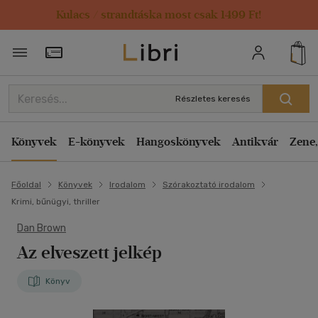
Kulacs / strandtáska most csak 1499 Ft!
Törzsvásárlói Kártya adatai
Részletes keresés
Könyvek
E-könyvek
Hangoskönyvek
Antikvár
Zene,
Főoldal
Könyvek
Irodalom
Szórakoztató irodalom
Krimi, bűnügyi, thriller
Dan Brown
Az elveszett jelkép
Könyv