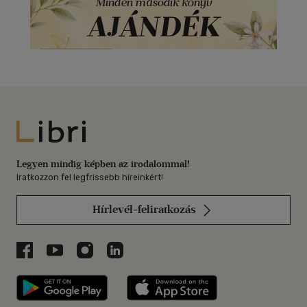
Libri
Legyen mindig képben az irodalommal!
Iratkozzon fel legfrissebb híreinkért!
Hírlevél-feliratkozás
Libri a Facebookon
Libri a Youtube-on
Libri az Instagramon
Libri a LinkedInen
Libri applikáció Szerezd meg: Google P
Libri applikáció 