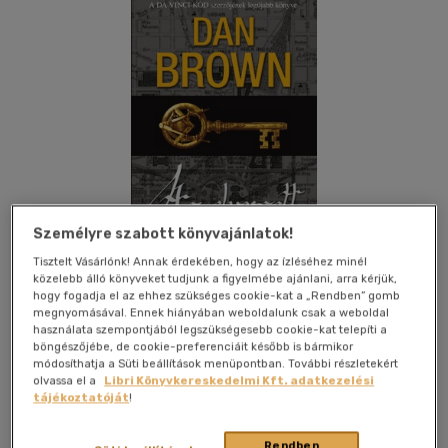
Személyre szabott könyvajánlatok!
Tisztelt Vásárlónk! Annak érdekében, hogy az ízléséhez minél
közelebb álló könyveket tudjunk a figyelmébe ajánlani, arra kérjük,
hogy fogadja el az ehhez szükséges cookie-kat a „Rendben” gomb
megnyomásával. Ennek hiányában weboldalunk csak a weboldal
használata szempontjából legszükségesebb cookie-kat telepíti a
Kívánságlistához adom
Megosztom
böngészőjébe, de cookie-preferenciáit később is bármikor
módosíthatja a Süti beállítások menüpontban. További részletekért
(9 vélemény)
olvassa el a
Libri Könyvkereskedelmi Kft. adatkezelési
tájékoztatóját
!
Gabo Könyvkiadó Kft.
|
2009
|
magyar nyelvű
|
keménytábla,
védőborító
|
733 oldal
Rendben