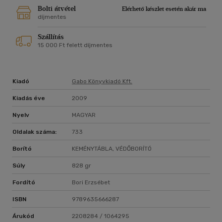
Az elveszett jelkép az eltitkolt históriák, misztikus ikonok és
Bolti átvétel
Elérhető készlet esetén akár ma
kódok ragyogóan összecsómozott szőttese; intelligens,
díjmentes
vllámgyors tempójú thriller, amelyben egymást érik a
meglepetések. Hiszen- miként azt Robert Langdon felfedezi-
Szállítás
nincs páratlanabb vagy megrendítőbb, mint az a titok, amely
15 000 Ft felett díjmentes
mindvégig a szemünk előtt volt...
Kiadó
Gabo Könyvkiadó Kft.
Kiadás éve
2009
Nyelv
MAGYAR
Oldalak száma:
733
Borító
KEMÉNYTÁBLA, VÉDŐBORÍTÓ
Súly
828 gr
Fordító
Bori Erzsébet
ISBN
9789635666287
Árukód
2208284 / 1064295