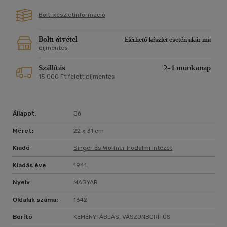
Bolti készletinformáció
Bolti átvétel
Elérhető készlet esetén akár ma
díjmentes
Szállítás
2-4 munkanap
15 000 Ft felett díjmentes
Állapot:
Jó
Méret:
22 x 31 cm
Kiadó
Singer És Wolfner Irodalmi Intézet
Kiadás éve
1941
Nyelv
MAGYAR
Oldalak száma:
1642
Borító
KEMÉNYTÁBLÁS, VÁSZONBORÍTÓS