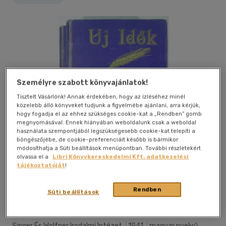
Személyre szabott könyvajánlatok!
Tisztelt Vásárlónk! Annak érdekében, hogy az ízléséhez minél
közelebb álló könyveket tudjunk a figyelmébe ajánlani, arra kérjük,
hogy fogadja el az ehhez szükséges cookie-kat a „Rendben” gomb
megnyomásával. Ennek hiányában weboldalunk csak a weboldal
használata szempontjából legszükségesebb cookie-kat telepíti a
böngészőjébe, de cookie-preferenciáit később is bármikor
módosíthatja a Süti beállítások menüpontban. További részletekért
olvassa el a
Libri Könyvkereskedelmi Kft. adatkezelési
tájékoztatóját
!
Kívánságlistához adom
Megosztom
Rendben
Süti beállítások
Singer És Wolfner Irodalmi Intézet
|
1941
|
magyar nyelvű