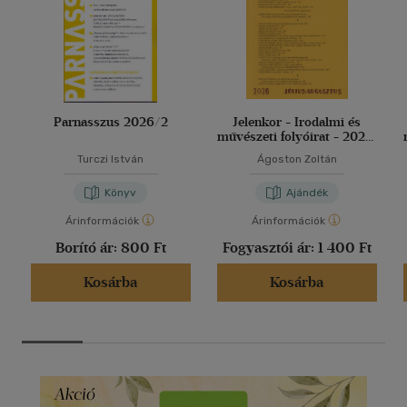
Parnasszus 2026/2
Jelenkor - Irodalmi és
művészeti folyóirat - 2026.
július-augusztus
Turczi István
Ágoston Zoltán
Könyv
Ajándék
Árinformációk
Árinformációk
Borító ár:
800 Ft
Fogyasztói ár:
1 400 Ft
Kosárba
Kosárba