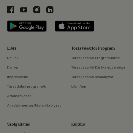
Libri a Facebookon
Libri a Youtube-on
Libri az Instagramon
Libri a LinkedInen
Libri applikáció Szerezd meg: Google P
Libri applikáció 
Libri
Törzsvásárlói Program
Rólunk
Törzsvásárlói Programunkról
Karrier
Törzsvásárlói Kártya egyenlege
Impresszum
Törzsvásárlói szabályzat
Társadalmi programok
Libri App
Adományozás
Akadálymentesítési nyilatkozat
Szolgáltatás
Kultúra