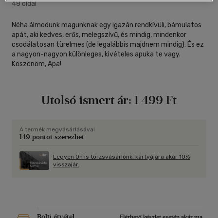
48 oldal
Néha álmodunk magunknak egy igazán rendkívüli, bámulatos
apát, aki kedves, erős, melegszívű, és mindig, mindenkor
csodálatosan türelmes (de legalábbis majdnem mindig). És ez
a nagyon-nagyon különleges, kivételes apuka te vagy.
Köszönöm, Apa!
Utolsó ismert ár:
1 499 Ft
A termék megvásárlásával
149 pontot szerezhet
Legyen Ön is törzsvásárlónk, kártyájára akár 10%
visszajár.
Bolti átvétel
Elérhető készlet esetén akár ma