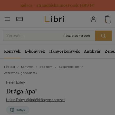
Kulacs / strandtáska most csak 1499 Ft!
Törzsvásárlói Kártya adatai
Részletes keresés
Könyvek
E-könyvek
Hangoskönyvek
Antikvár
Zene,
Főoldal
Könyvek
Irodalom
Szépirodalom
Aforizmák, gondolatok
Helen Exley
Drága Apa!
Helen Exley Ajándékkönyve sorozat
Könyv