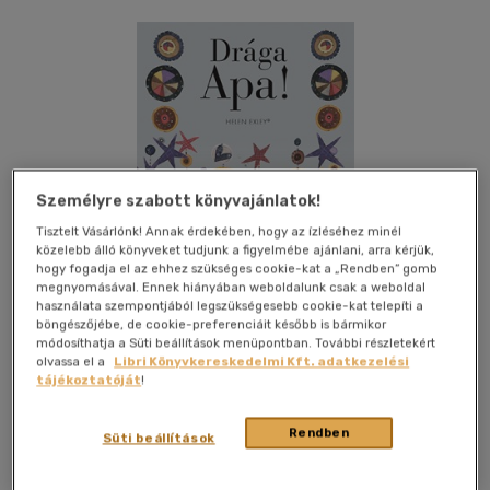
Személyre szabott könyvajánlatok!
Tisztelt Vásárlónk! Annak érdekében, hogy az ízléséhez minél
közelebb álló könyveket tudjunk a figyelmébe ajánlani, arra kérjük,
hogy fogadja el az ehhez szükséges cookie-kat a „Rendben” gomb
megnyomásával. Ennek hiányában weboldalunk csak a weboldal
használata szempontjából legszükségesebb cookie-kat telepíti a
böngészőjébe, de cookie-preferenciáit később is bármikor
módosíthatja a Süti beállítások menüpontban. További részletekért
olvassa el a
Libri Könyvkereskedelmi Kft. adatkezelési
tájékoztatóját
!
Kívánságlistához adom
Megosztom
Rendben
Süti beállítások
Libri Könyvkiadó Kft.
|
2019
|
magyar nyelvű
|
bélelt borító
|