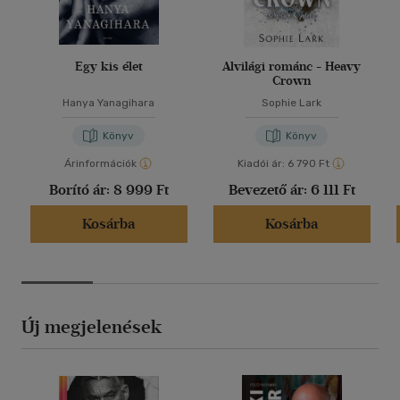
Egy kis élet
Alvilági románc - Heavy
Crown
Hanya Yanagihara
Sophie Lark
Könyv
Könyv
Árinformációk
Kiadói ár:
6 790 Ft
Borító ár:
8 999 Ft
Bevezető ár:
6 111 Ft
Kosárba
Kosárba
Új megjelenések