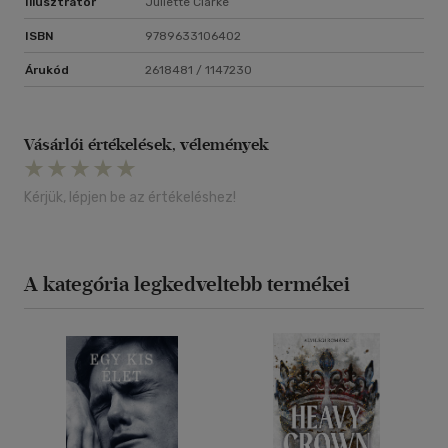
Illusztrátor
Juliette Clarke
ISBN
9789633106402
Árukód
2618481 / 1147230
Vásárlói értékelések, vélemények
Kérjük, lépjen be az értékeléshez!
A kategória legkedveltebb termékei