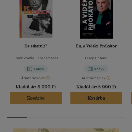
De sikerült?
Én, a Vidéki Prókátor
Frank Zsófia
-
Korcsmáros
Fülöp Botond
Felícia
-
Nagy Imre
Könyv
Könyv
Árinformációk
Árinformációk
Kiadói ár:
8 990 Ft
Kiadói ár:
5 990 Ft
Kosárba
Kosárba