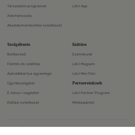
Társadalmi programok
Libri App
Adományozás
Akadálymentesítési nyilatkozat
Szolgáltatás
Kultúra
Boltkereső
Események
Fizetés és szállítás
Libri Magazin
Ajándékkártya egyenlege
Libri Mini Polc
Partnereinknek
Ügyfélszolgálat
E-könyv-segédlet
Libri Partner Program
Elállási nyilatkozat
Médiaajánlat
×
ÁSZF
Adatvédelem
Oldaltérkép
Süti beállítások