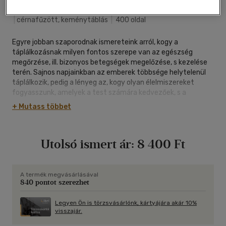
White Golden Book Kft.
|
2004
|
magyar nyelvű
|
cérnafűzött, keménytáblás
|
400 oldal
Egyre jobban szaporodnak ismereteink arról, kogy a
táplálkozásnak milyen fontos szerepe van az egészség
megőrzése, ill. bizonyos betegségek megelőzése, s kezelése
terén. Sajnos napjainkban az emberek többsége helytelenül
táplálkozik, pedig a lényeg az, kogy olyan élelmiszereket
fogyasszunk, amelyek a test számára kedvezőek, s a
kedvezőtlen hatású termékeket hagyjuk el, de legalábbis
+ Mutass többet
csökkentsük. Ehhez nyújt segítséget jelen könyv, mely a
különböző irányzatokat részletesen taglalja, bemutatva azok
előnyeit és hátrányait.
Utolsó ismert ár:
8 400 Ft
A termék megvásárlásával
840 pontot szerezhet
Legyen Ön is törzsvásárlónk, kártyájára akár 10%
visszajár.