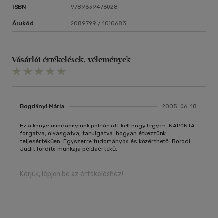
ISBN
9789639476028
Árukód
2089799 / 1010683
Vásárlói értékelések, vélemények
Bogdányi Mária
2005. 06. 18.
Ez a könyv mindannyiunk polcán ott kell hogy legyen. NAPONTA
forgatva, olvasgatva, tanulgatva: hogyan étkezzünk
teljesértékűen. Egyszerre tudományos és közérthető. Borodi
Judit fordító munkája példaértékű.
Kérjük, lépjen be az értékeléshez!