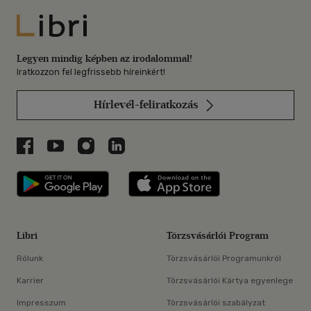
Libri
Legyen mindig képben az irodalommal!
Iratkozzon fel legfrissebb híreinkért!
Hírlevél-feliratkozás
Libri a Facebookon
Libri a Youtube-on
Libri az Instagramon
Libri a LinkedInen
Libri applikáció Szerezd meg: Google P
Libri applikáció 
Libri
Törzsvásárlói Program
Rólunk
Törzsvásárlói Programunkról
Karrier
Törzsvásárlói Kártya egyenlege
Impresszum
Törzsvásárlói szabályzat