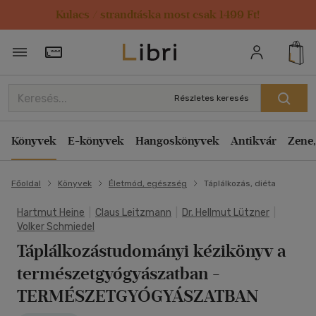
Kulacs / strandtáska most csak 1499 Ft!
Törzsvásárlói Kártya adatai
Részletes keresés
Könyvek
E-könyvek
Hangoskönyvek
Antikvár
Zene,
Főoldal
Könyvek
Életmód, egészség
Táplálkozás, diéta
Hartmut Heine
|
Claus Leitzmann
|
Dr. Hellmut Lützner
|
Volker Schmiedel
Táplálkozástudományi kézikönyv a
természetgyógyászatban
-
TERMÉSZETGYÓGYÁSZATBAN