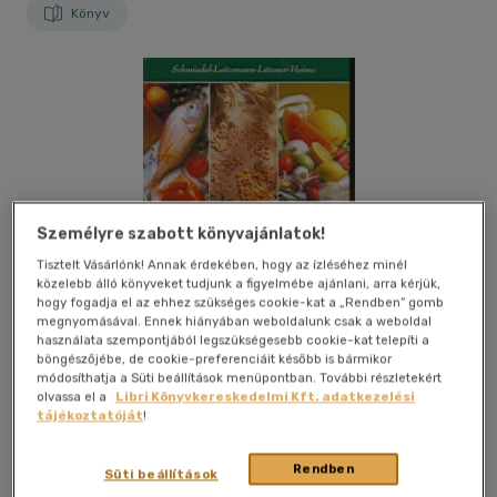
Könyv
Személyre szabott könyvajánlatok!
Tisztelt Vásárlónk! Annak érdekében, hogy az ízléséhez minél
közelebb álló könyveket tudjunk a figyelmébe ajánlani, arra kérjük,
hogy fogadja el az ehhez szükséges cookie-kat a „Rendben” gomb
megnyomásával. Ennek hiányában weboldalunk csak a weboldal
használata szempontjából legszükségesebb cookie-kat telepíti a
böngészőjébe, de cookie-preferenciáit később is bármikor
módosíthatja a Süti beállítások menüpontban. További részletekért
olvassa el a
Libri Könyvkereskedelmi Kft. adatkezelési
tájékoztatóját
!
Kívánságlistához adom
Megosztom
Rendben
Süti beállítások