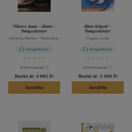
Mikecs Anna - Altató -
Állati dolgok! -
Hangoskönyv
Hangoskönyv
Gerlóczy Márton
-
Török-Illyés
Pogány Judit
Orsolya
Hangoskönyv
Hangoskönyv
Árinformációk
Árinformációk
Borító ár:
4 995 Ft
Borító ár:
2 490 Ft
Kosárba
Kosárba