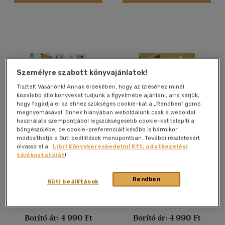
Német
(1)
Vélemény szerint
(81)
Személyre szabott könyvajánlatok!
(28)
Tisztelt Vásárlónk! Annak érdekében, hogy az ízléséhez minél
(13)
közelebb álló könyveket tudjunk a figyelmébe ajánlani, arra kérjük,
hogy fogadja el az ehhez szükséges cookie-kat a „Rendben” gomb
(3)
megnyomásával. Ennek hiányában weboldalunk csak a weboldal
használata szempontjából legszükségesebb cookie-kat telepíti a
(6)
böngészőjébe, de cookie-preferenciáit később is bármikor
Kisfóka és a többiek -
Parti Medve -
(300)
módosíthatja a Süti beállítások menüpontban. További részletekért
Hangoskönyv
Hangoskönyv
olvassa el a
Libri Könyvkereskedelmi Kft. adatkezelési
Kertész Erzsi
-
Bach Kata
-
Galambos Péter (Galamb)
tájékoztatóját
!
Wunderlich József
Hangoskönyv
Hangoskönyv
Alkalmaz
Rendben
Süti beállítások
Árinformációk
Árinformációk
Borító ár:
4 990 Ft
Borító ár:
4 990 Ft