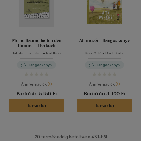
Meine Bäume halten den
Ati meséi - Hangoskönyv
Himmel - Hörbuch
Jakabovics Tibor
-
Matthias
Kiss Ottó
-
Bach Kata
Scherwenikas
Hangoskönyv
Hangoskönyv
Árinformációk
Árinformációk
Borító ár:
5 150 Ft
Borító ár:
3 490 Ft
Kosárba
Kosárba
20 termék eddig betöltve a 431-ből