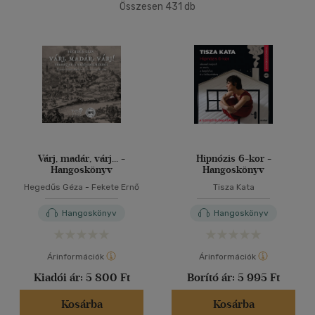
Összesen
431
db
40 db / oldal
Korosztály szerint
Gyermek
(50)
3 - 6 év
(15)
Alkalmaz
mind
(28)
Ifjúsági
(48)
6 -10 év
(24)
10 - 14 év
(5)
Várj, madár, várj... -
Hipnózis 6-kor -
Hangoskönyv
Hangoskönyv
14 - 18 év
(4)
Hegedűs Géza
-
Fekete Ernő
Tisza Kata
mind
(14)
Gyermek és ifjúsági
(29)
Hangoskönyv
Hangoskönyv
Felnőtt
(272)
Árinformációk
Árinformációk
Nyelv szerint
Kiadói ár:
5 800 Ft
Borító ár:
5 995 Ft
Magyar
(425)
Kosárba
Kosárba