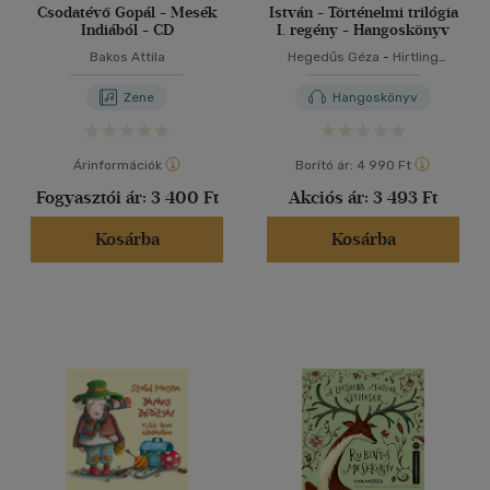
Csodatévő Gopál - Mesék
István - Történelmi trilógia
Indiából - CD
I. regény - Hangoskönyv
Bakos Attila
Hegedűs Géza
-
Hirtling
István
Zene
Hangoskönyv
Árinformációk
Borító ár:
4 990 Ft
Fogyasztói ár:
3 400 Ft
Akciós ár:
3 493 Ft
Kosárba
Kosárba