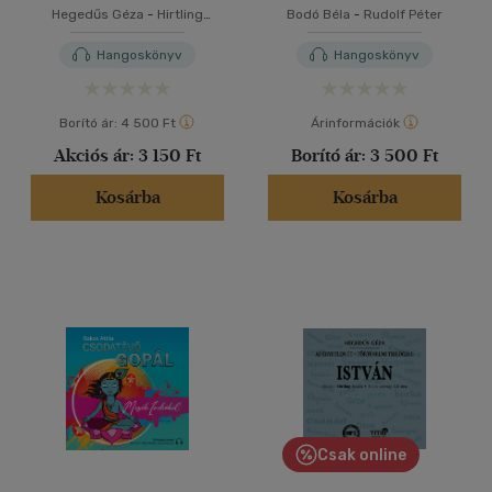
Hangoskönyv
Hegedűs Géza
-
Hirtling
Bodó Béla
-
Rudolf Péter
István
Hangoskönyv
Hangoskönyv
Borító ár:
4 500 Ft
Árinformációk
Akciós ár:
3 150 Ft
Borító ár:
3 500 Ft
Kosárba
Kosárba
Csak online