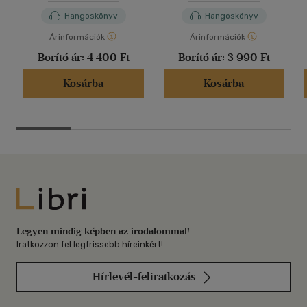
Hangoskönyv
Hangoskönyv
Árinformációk
Árinformációk
Borító ár:
4 400 Ft
Borító ár:
3 990 Ft
Kosárba
Kosárba
Libri
Legyen mindig képben az irodalommal!
Iratkozzon fel legfrissebb híreinkért!
Hírlevél-feliratkozás