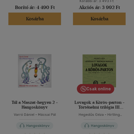
Korábbi ár:
3 493 Ft
Borító ár:
4 490 Ft
Akciós ár:
3 992 Ft
Kosárba
Kosárba
Csak online
Túl a Maszat-hegyen 2 -
Lovagok a Körös-parton -
Hangoskönyv
Történelmi trilógia III.
regény - Hangoskönyv
Varró Dániel
-
Mácsai Pál
Hegedűs Géza
-
Hirtling
István
Hangoskönyv
Hangoskönyv