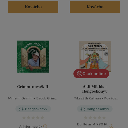
Kosárba
Kosárba
Csak online
Grimm-mesék II.
Akli Miklós -
Hangoskönyv
Wilhelm Grimm
-
Jacob Grimm
Mikszáth Kálmán
-
Kovács
-
Bodrogi Gyula
Máté
Hangoskönyv
Hangoskönyv
Borító ár:
4 990 Ft
Árinformációk