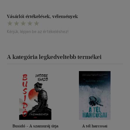
Vásárlói értékelések, vélemények
Kérjük, lépjen be az értékeléshez!
A kategória legkedveltebb termékei
Busidó - A szamuráj útja
A tél harcosai