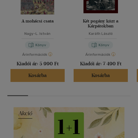
A mohácsi csata
Két pogány közt a
Kárpátokban
Nagy-L. István
Karáth László
Könyv
Könyv
Árinformációk
Árinformációk
Kiadói ár:
5 990 Ft
Kiadói ár:
7 490 Ft
Kosárba
Kosárba