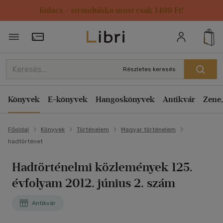
Kulacs / strandtáska most csak 1499 Ft!
Törzsvásárlói Kártya adatai
Részletes keresés
Könyvek
E-könyvek
Hangoskönyvek
Antikvár
Zene,
Főoldal
Könyvek
Történelem
Magyar történelem
hadtörténet
Hadtörténelmi közlemények 125.
évfolyam 2012. június 2. szám
Antikvár