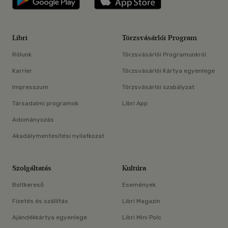
Libri
Törzsvásárlói Program
Rólunk
Törzsvásárlói Programunkról
Karrier
Törzsvásárlói Kártya egyenlege
Impresszum
Törzsvásárlói szabályzat
Társadalmi programok
Libri App
Adományozás
Akadálymentesítési nyilatkozat
Szolgáltatás
Kultúra
Boltkereső
Események
Fizetés és szállítás
Libri Magazin
Ajándékkártya egyenlege
Libri Mini Polc