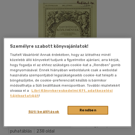
Személyre szabott könyvajánlatok!
Tisztelt Vásárlónk! Annak érdekében, hogy az ízléséhez minél
közelebb álló könyveket tudjunk a figyelmébe ajánlani, arra kérjük,
hogy fogadja el az ehhez szükséges cookie-kat a „Rendben” gomb
megnyomásával. Ennek hiányában weboldalunk csak a weboldal
használata szempontjából legszükségesebb cookie-kat telepíti a
böngészőjébe, de cookie-preferenciáit később is bármikor
módosíthatja a Süti beállítások menüpontban. További részletekért
olvassa el a
Libri Könyvkereskedelmi Kft. adatkezelési
tájékoztatóját
!
Kívánságlistához adom
Megosztom
Rendben
Süti beállítások
Hm Hadtörténeti Intézet És Múz
|
2012
|
magyar nyelvű
|
puhatáblás
|
238 oldal