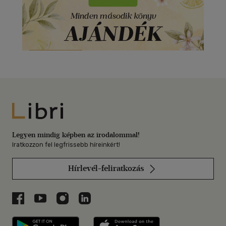
Libri
Legyen mindig képben az irodalommal!
Iratkozzon fel legfrissebb híreinkért!
Hírlevél-feliratkozás
Libri a Facebookon
Libri a Youtube-on
Libri az Instagramon
Libri a LinkedInen
Libri applikáció Szerezd meg: Google P
Libri applikáció 