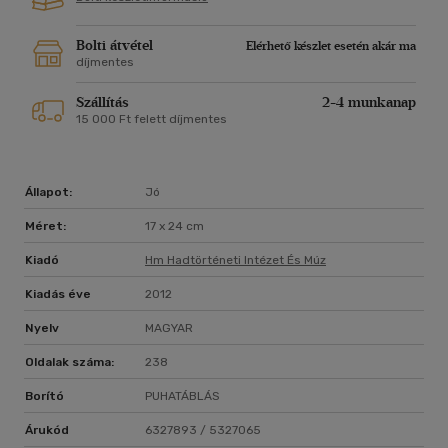
Bolti átvétel
Elérhető készlet esetén akár ma
díjmentes
Szállítás
2-4 munkanap
15 000 Ft felett díjmentes
Állapot:
Jó
Méret:
17 x 24 cm
Kiadó
Hm Hadtörténeti Intézet És Múz
Kiadás éve
2012
Nyelv
MAGYAR
Oldalak száma:
238
Borító
PUHATÁBLÁS
Árukód
6327893 / 5327065