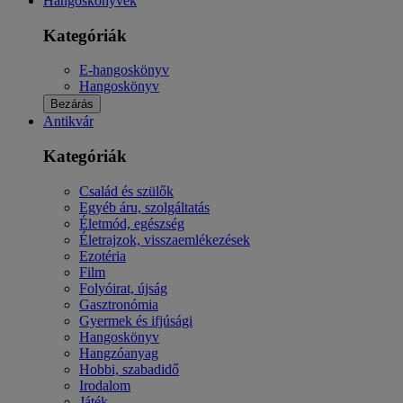
Hangoskönyvek
Kategóriák
E-hangoskönyv
Hangoskönyv
Bezárás
Antikvár
Kategóriák
Család és szülők
Egyéb áru, szolgáltatás
Életmód, egészség
Életrajzok, visszaemlékezések
Ezotéria
Film
Folyóirat, újság
Gasztronómia
Gyermek és ifjúsági
Hangoskönyv
Hangzóanyag
Hobbi, szabadidő
Irodalom
Játék