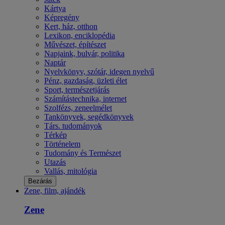
Kártya
Képregény
Kert, ház, otthon
Lexikon, enciklopédia
Művészet, építészet
Napjaink, bulvár, politika
Naptár
Nyelvkönyv, szótár, idegen nyelvű
Pénz, gazdaság, üzleti élet
Sport, természetjárás
Számítástechnika, internet
Szolfézs, zeneelmélet
Tankönyvek, segédkönyvek
Társ. tudományok
Térkép
Történelem
Tudomány és Természet
Utazás
Vallás, mitológia
Bezárás
Zene, film, ajándék
Zene