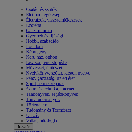
Család és szülők
Életmód, egészség
Életrajzok, visszaemlékezések
Ezotéria
Gasztronómia
Gyermek és ifjúsági
Hobbi, szabadidő
Irodalom
Képregény
Kert, ház, otthon
Lexikon, enciklopédia
Művészet, építészet
Nyelvkönyv, szótár, idegen nyelvű
Pénz, gazdaság, üzleti élet
Sport, természetjárás
Számítástechnika, internet
Tankönyvek, segédkönyvek
Társ. tudományok
Történelem
Tudomány és Természet
Utazás
Vallás, mitológia
Bezárás