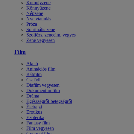
Komolyzene
Könnyűzene
Népzene
Nyelvtanulás
Próza
Spirituális zene
Szolfézs, zeneelm. vegyes
Zene vegyesen
Film
Akció
Animációs film
Bábfilm
Családi
Diafilm vegyesen
Dokumentumfilm
Dráma
Egészségről-betegségről
Életrajzi
Erotikus
Ezoterika
Fantasy film
Film vegyesen
Gyermekfilm