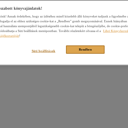
 szabott könyvajánlatok!
rlónk! Annak érdekében, hogy az ízléséhez minél közelebb álló könyveket tudjunk a figyelmébe a
 fogadja el az ehhez szükséges cookie-kat a „Rendben” gomb megnyomásával. Ennek hiányában
al használata szempontjából legszükségesebb cookie-kat telepíti a böngészőjébe, de cookie-prefe
ódosíthatja a Süti beállítások menüpontban. További részletekért olvassa el a
Libri Könyvkeres
tájékoztatóját
!
Rendben
Süti beállítások