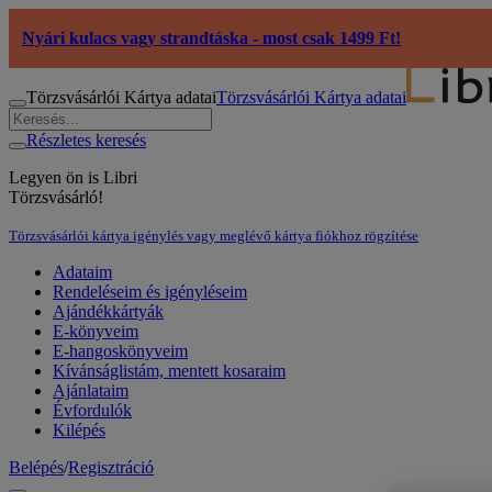
Nyári kulacs vagy strandtáska - most csak 1499 Ft!
Törzsvásárlói Kártya adatai
Törzsvásárlói Kártya adatai
Részletes keresés
Legyen ön is Libri
Törzsvásárló!
Törzsvásárlói kártya igénylés vagy meglévő kártya fiókhoz rögzítése
Adataim
Rendeléseim és igényléseim
Ajándékkártyák
E-könyveim
E-hangoskönyveim
Kívánságlistám, mentett kosaraim
Ajánlataim
Évfordulók
Kilépés
Belépés
/
Regisztráció