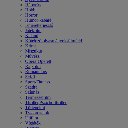
Háborús
Hobbi
Horror
Humor-kabaré
Ismeretterjesztő
Játékfilm
Kaland
Kötelező olvasmányok-filmfeld.
Krimi
Misztikus
Művész
Opera-Operett
Rajzfilm
Romantikus
Sci-fi
Sport-Fittness
Szatíra
Színház
Természetfilm
Thriller,Pszicho-thriller
Történelmi
Tv-sorozatok
Útifilm
Vígjáték