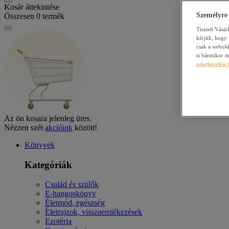
Kosár áttekintése
Személyre
Összesen
0
termék
Tisztelt Vásá
kérjük, hogy
csak a webold
is bármikor m
adatkezelési 
Az ön kosara jelenleg üres.
Nézzen szét
akcióink
között!
Könyvek
Kategóriák
Család és szülők
E-hangoskönyv
Életmód, egészség
Életrajzok, visszaemlékezések
Ezotéria