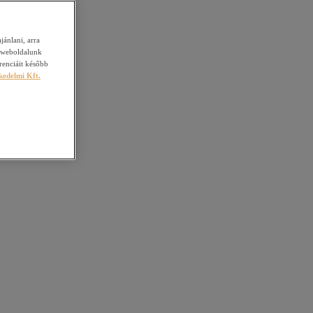
jánlani, arra
 weboldalunk
renciáit később
kedelmi Kft.