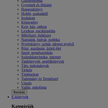
Gasztronómia
Gyermek és ifjúsági
Hangoskönyv
Hobbi, szabadidő
Irodalom
Képregény
Kert, ház, otthon
Lexikon, enciklopédia
Művészet, építészet
Napjaink, bulvár, politika
Nyelvkönyv, szótár, idegen nyelvű
Pénz, gazdaság, üzleti élet
Sport, természetjárás
Számítástechnika, internet
Tankönyvek, segédkönyvek
Társ. tudományok
Térkép
Történelem
Tudomány és Természet
Utazás
Vallás, mitológia
Bezárás
E-könyvek
Kategóriák