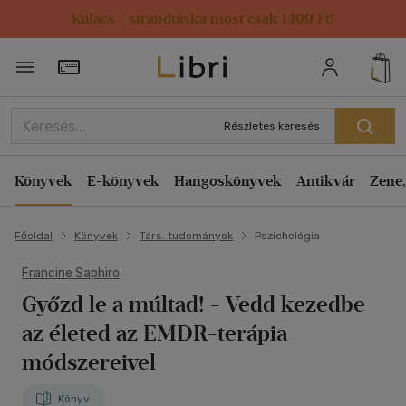
Kulacs / strandtáska most csak 1499 Ft!
Törzsvásárlói Kártya adatai
Részletes keresés
Könyvek
E-könyvek
Hangoskönyvek
Antikvár
Zene,
Főoldal
Könyvek
Társ. tudományok
Pszichológia
Francine Saphiro
Győzd le a múltad!
- Vedd kezedbe
az életed az EMDR-terápia
módszereivel
Könyv