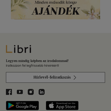
Libri
Legyen mindig képben az irodalommal!
Iratkozzon fel legfrissebb híreinkért!
Hírlevél-feliratkozás
Libri a Facebookon
Libri a Youtube-on
Libri az Instagramon
Libri a LinkedInen
Libri applikáció Szerezd meg: Google P
Libri applikáció 