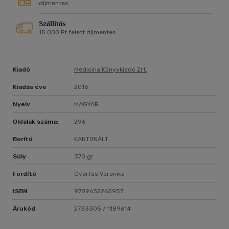
díjmentes
Szállítás
15 000 Ft felett díjmentes
Kiadó
Medicina Könyvkiadó Zrt.
Kiadás éve
2016
Nyelv
MAGYAR
Oldalak száma:
296
Borító
KARTONÁLT
Súly
370 gr
Fordító
Gyárfás Veronika
ISBN
9789632265957
Árukód
2733305 / 1189614