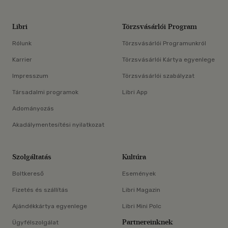
Libri
Törzsvásárlói Program
Rólunk
Törzsvásárlói Programunkról
Karrier
Törzsvásárlói Kártya egyenlege
Impresszum
Törzsvásárlói szabályzat
Társadalmi programok
Libri App
Adományozás
Akadálymentesítési nyilatkozat
Szolgáltatás
Kultúra
Boltkereső
Események
Fizetés és szállítás
Libri Magazin
Ajándékkártya egyenlege
Libri Mini Polc
Partnereinknek
Ügyfélszolgálat