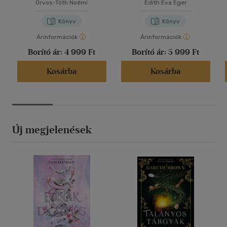
Orvos-Tóth Noémi
Edith Eva Eger
Könyv
Könyv
Árinformációk
Árinformációk
Borító ár:
4 999 Ft
Borító ár:
5 999 Ft
Kosárba
Kosárba
Új megjelenések