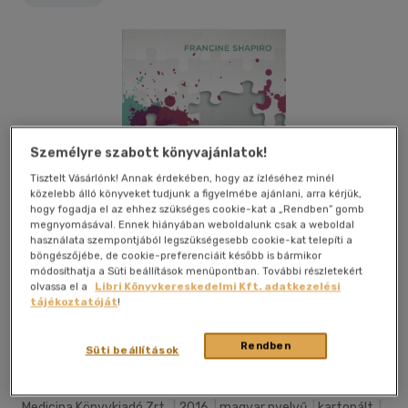
Személyre szabott könyvajánlatok!
Tisztelt Vásárlónk! Annak érdekében, hogy az ízléséhez minél
közelebb álló könyveket tudjunk a figyelmébe ajánlani, arra kérjük,
hogy fogadja el az ehhez szükséges cookie-kat a „Rendben” gomb
megnyomásával. Ennek hiányában weboldalunk csak a weboldal
használata szempontjából legszükségesebb cookie-kat telepíti a
böngészőjébe, de cookie-preferenciáit később is bármikor
módosíthatja a Süti beállítások menüpontban. További részletekért
olvassa el a
Libri Könyvkereskedelmi Kft. adatkezelési
tájékoztatóját
!
Kívánságlistához adom
Megosztom
Rendben
Süti beállítások
Medicina Könyvkiadó Zrt.
|
2016
|
magyar nyelvű
|
kartonált
|