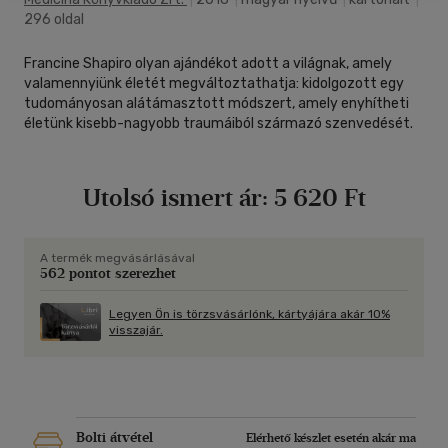
296 oldal
Francine Shapiro olyan ajándékot adott a világnak, amely
valamennyiünk életét megváltoztathatja: kidolgozott egy
tudományosan alátámasztott módszert, amely enyhítheti
életünk kisebb-nagyobb traumáiból származó szenvedését.
Utolsó ismert ár:
5 620 Ft
A termék megvásárlásával
562 pontot szerezhet
Legyen Ön is törzsvásárlónk, kártyájára akár 10%
visszajár.
Bolti átvétel
Elérhető készlet esetén akár ma